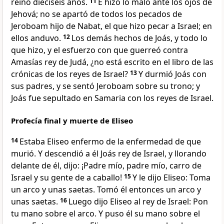
reinó dieciséis años.
11
E hizo lo malo ante los ojos de
Jehová; no se apartó de todos los pecados de
Jeroboam hijo de Nabat, el que hizo pecar a Israel; en
ellos anduvo.
12
Los demás hechos de Joás, y todo lo
que hizo, y el esfuerzo con que guerreó contra
Amasías rey de Judá, ¿no está escrito en el libro de las
crónicas de los reyes de Israel?
13
Y durmió Joás con
sus padres, y se sentó Jeroboam sobre su trono; y
Joás fue sepultado en Samaria con los reyes de Israel.
Profecía final y muerte de Eliseo
14
Estaba Eliseo enfermo de la enfermedad de que
murió. Y descendió a él Joás rey de Israel, y llorando
delante de él, dijo: ¡Padre mío, padre mío, carro de
Israel y su gente de a caballo!
15
Y le dijo Eliseo: Toma
un arco y unas saetas. Tomó él entonces un arco y
unas saetas.
16
Luego dijo Eliseo al rey de Israel: Pon
tu mano sobre el arco. Y puso él su mano sobre el