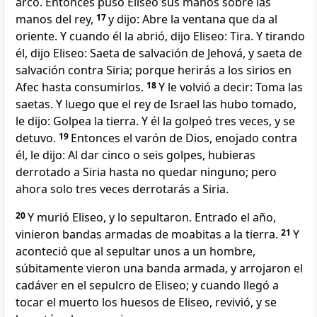
arco. Entonces puso Eliseo sus manos sobre las
manos del rey,
17
y dijo: Abre la ventana que da al
oriente. Y cuando él la abrió, dijo Eliseo: Tira. Y tirando
él, dijo Eliseo: Saeta de salvación de Jehová, y saeta de
salvación contra Siria; porque herirás a los sirios en
Afec hasta consumirlos.
18
Y le volvió a decir: Toma las
saetas. Y luego que el rey de Israel las hubo tomado,
le dijo: Golpea la tierra. Y él la golpeó tres veces, y se
detuvo.
19
Entonces el varón de Dios, enojado contra
él, le dijo: Al dar cinco o seis golpes, hubieras
derrotado a Siria hasta no quedar ninguno; pero
ahora solo tres veces derrotarás a Siria.
20
Y murió Eliseo, y lo sepultaron. Entrado el año,
vinieron bandas armadas de moabitas a la tierra.
21
Y
aconteció que al sepultar unos a un hombre,
súbitamente vieron una banda armada, y arrojaron el
cadáver en el sepulcro de Eliseo; y cuando llegó a
tocar el muerto los huesos de Eliseo, revivió, y se