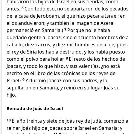
habitaron los hijos de Israel en sus tiendas, como
antes.
6
Con todo eso, no se apartaron de los pecados
de la casa de Jeroboam, el que hizo pecar a Israel; en
ellos anduvieron; y también la imagen de Asera
permaneció en Samaria.)
7
Porque no le había
quedado gente a Joacaz, sino cincuenta hombres de a
caballo, diez carros, y diez mil hombres de a pie; pues
el rey de Siria los había destruido, y los había puesto
como el polvo para hollar.
8
El resto de los hechos de
Joacaz, y todo lo que hizo, y sus valentías, ¿no está
escrito en el libro de las crónicas de los reyes de
Israel?
9
Y durmió Joacaz con sus padres, y lo
sepultaron en Samaria, y reinó en su lugar Joás su
hijo.
Reinado de Joás de Israel
10
El año treinta y siete de Joás rey de Judá, comenzó a
reinar Joás hijo de Joacaz sobre Israel en Samaria; y