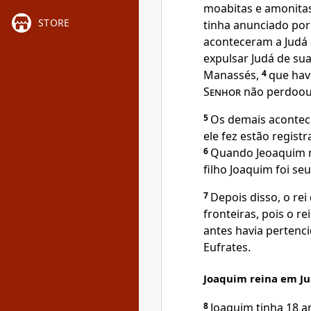
moabitas e amonitas
STORE
tinha anunciado por
aconteceram a Judá
expulsar Judá de su
Manassés,
4
que hav
Senhor
não perdoou
5
Os demais acontec
ele fez estão regist
6
Quando Jeoaquim m
filho Joaquim foi seu
7
Depois disso, o rei
fronteiras, pois o r
antes havia pertenci
Eufrates.
Joaquim reina em J
8
Joaquim tinha 18 a