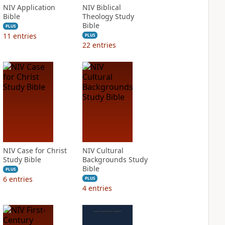
NIV Application
NIV Biblical
Bible
Theology Study
Bible
PLUS
11
entries
PLUS
22
entries
NIV Case for Christ
NIV Cultural
Study Bible
Backgrounds Study
Bible
PLUS
6
entries
PLUS
4
entries