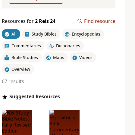
Resources for
2 Reis 24
Find resource
All
Study Bibles
Encyclopedias
Commentaries
Dictionaries
Bible Studies
Maps
Videos
Overview
67 results
Suggested Resources