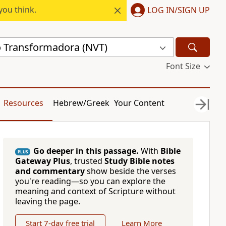
you think.
LOG IN/SIGN UP
 Transformadora (NVT)
Font Size
Resources
Hebrew/Greek
Your Content
Go deeper in this passage.
With
Bible
PLUS
Gateway Plus
, trusted
Study Bible notes
and commentary
show beside the verses
you're reading—so you can explore the
meaning and context of Scripture without
leaving the page.
Start 7-day free trial
Learn More