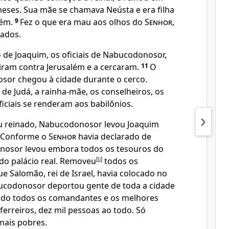
meses. Sua mãe se chamava Neústa e era filha
lém.
9
Fez o que era mau aos olhos do
Senhor
,
ados.
 de Joaquim, os oficiais de Nabucodonosor,
biram contra Jerusalém e a cercaram.
11
O
sor chegou à cidade durante o cerco.
 de Judá, a rainha-mãe, os conselheiros, os
iciais se renderam aos babilônios.
eu reinado, Nabucodonosor levou Joaquim
Conforme o
Senhor
havia declarado de
osor levou embora todos os tesouros do
do palácio real. Removeu
[
b
]
todos os
ue Salomão, rei de Israel, havia colocado no
ucodonosor deportou gente de toda a cidade
indo todos os comandantes e os melhores
 ferreiros, dez mil pessoas ao todo. Só
mais pobres.