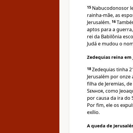
15
Nabucodonosor lev
rainha-mãe, as espos
Jerusalém.
16
Também
aptos para a guerra, 
rei da Babilônia esc
Judá e mudou o nom
Zedequias reina em
18
Zedequias tinha 2
Jerusalém por onze 
filha de Jeremias, de
Senhor
, como Jeoaq
por causa da ira do
Por fim, ele os exp
exílio.
A queda de Jerusal