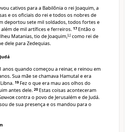
ou cativos para a Babilônia o rei Joaquim, a
as e os oficiais do rei e todos os nobres de
 deportou sete mil soldados, todos fortes e
além de mil artífices e ferreiros.
17
Então o
olheu Matanias, tio de Joaquim,
[
c
]
como rei de
e dele para Zedequias.
 Judá
1 anos quando começou a reinar, e reinou em
anos. Sua mãe se chamava Hamutal e era
 Libna.
19
Fez o que era mau aos olhos do
uim antes dele.
20
Estas coisas aconteceram
Senhor
contra o povo de Jerusalém e de Judá.
ulsou de sua presença e os mandou para o
ém