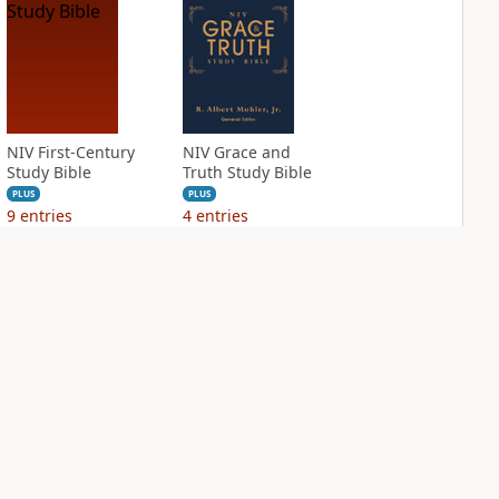
NIV First-Century
NIV Grace and
Study Bible
Truth Study Bible
PLUS
PLUS
9
entries
4
entries
NIV Jesus Bible
NIV Quest Study
Bible Notes
PLUS
2
entries
PLUS