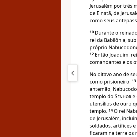
Jerusalém por três 
de Elnatã, de Jerusa
como seus antepass
10
Durante o reinado
rei da Babilônia, su
próprio Nabucodono
12
Então Joaquim, rei
comandantes e os of
No oitavo ano de s
como prisioneiro.
13
antemão, Nabucodon
templo do
Senhor
e 
utensílios de ouro q
templo.
14
O rei Nab
de Jerusalém, inclu
soldados, artífices e
ficaram na terra os 