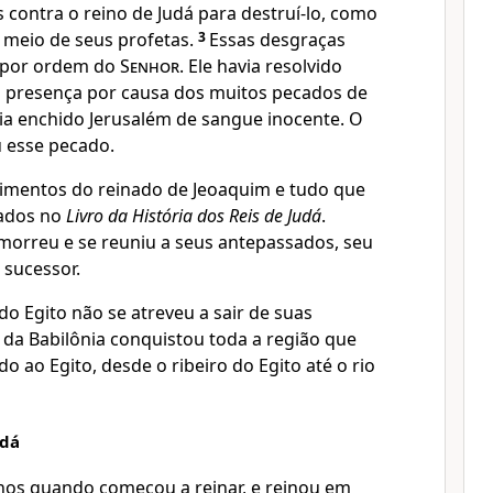
 contra o reino de Judá para destruí-lo, como
 meio de seus profetas.
3
Essas desgraças
 por ordem do
Senhor
. Ele havia resolvido
a presença por causa dos muitos pecados de
ia enchido Jerusalém de sangue inocente. O
 esse pecado.
imentos do reinado de Jeoaquim e tudo que
rados no
Livro da História dos Reis de Judá
.
orreu e se reuniu a seus antepassados, seu
 sucessor.
 do Egito não se atreveu a sair de suas
ei da Babilônia conquistou toda a região que
do ao Egito, desde o ribeiro do Egito até o rio
udá
nos quando começou a reinar, e reinou em