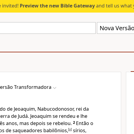
 invited!
Preview the new Bible Gateway
and tell us what 
Nova Versão
ersão Transformadora
do de Jeoaquim, Nabucodonosor, rei da
 terra de Judá. Jeoaquim se rendeu e lhe
rês anos, mas depois se rebelou.
2
Então o
s de saqueadores babilônios,
[
a
]
sírios,