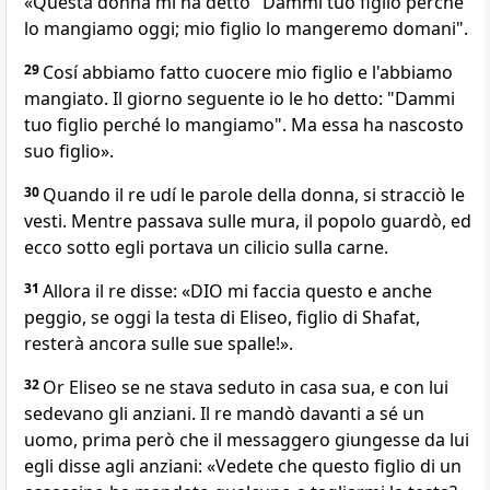
«Questa donna mi ha detto "Dammi tuo figlio perché
lo mangiamo oggi; mio figlio lo mangeremo domani".
29
Cosí abbiamo fatto cuocere mio figlio e l'abbiamo
mangiato. Il giorno seguente io le ho detto: "Dammi
tuo figlio perché lo mangiamo". Ma essa ha nascosto
suo figlio».
30
Quando il re udí le parole della donna, si stracciò le
vesti. Mentre passava sulle mura, il popolo guardò, ed
ecco sotto egli portava un cilicio sulla carne.
31
Allora il re disse: «DIO mi faccia questo e anche
peggio, se oggi la testa di Eliseo, figlio di Shafat,
resterà ancora sulle sue spalle!».
32
Or Eliseo se ne stava seduto in casa sua, e con lui
sedevano gli anziani. Il re mandò davanti a sé un
uomo, prima però che il messaggero giungesse da lui
egli disse agli anziani: «Vedete che questo figlio di un