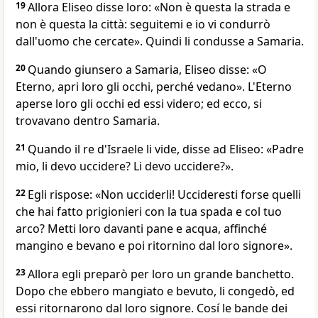
19
Allora Eliseo disse loro: «Non è questa la strada e
non è questa la città: seguitemi e io vi condurrò
dall'uomo che cercate». Quindi li condusse a Samaria.
20
Quando giunsero a Samaria, Eliseo disse: «O
Eterno, apri loro gli occhi, perché vedano». L'Eterno
aperse loro gli occhi ed essi videro; ed ecco, si
trovavano dentro Samaria.
21
Quando il re d'Israele li vide, disse ad Eliseo: «Padre
mio, li devo uccidere? Li devo uccidere?».
22
Egli rispose: «Non ucciderli! Uccideresti forse quelli
che hai fatto prigionieri con la tua spada e col tuo
arco? Metti loro davanti pane e acqua, affinché
mangino e bevano e poi ritornino dal loro signore».
23
Allora egli preparò per loro un grande banchetto.
Dopo che ebbero mangiato e bevuto, li congedò, ed
essi ritornarono dal loro signore. Cosí le bande dei