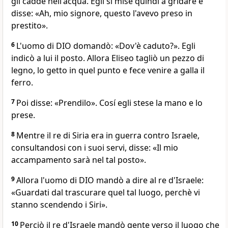
gli cadde nell'acqua. Egli si mise quindi a gridare e
disse: «Ah, mio signore, questo l'avevo preso in
prestito».
6
L'uomo di DIO domandò: «Dov'è caduto?». Egli
indicò a lui il posto. Allora Eliseo tagliò un pezzo di
legno, lo getto in quel punto e fece venire a galla il
ferro.
7
Poi disse: «Prendilo». Cosí egli stese la mano e lo
prese.
8
Mentre il re di Siria era in guerra contro Israele,
consultandosi con i suoi servi, disse: «Il mio
accampamento sarà nel tal posto».
9
Allora l'uomo di DIO mandò a dire al re d'Israele:
«Guardati dal trascurare quel tal luogo, perchè vi
stanno scendendo i Siri».
10
Perciò il re d'Israele mandò gente verso il luogo che