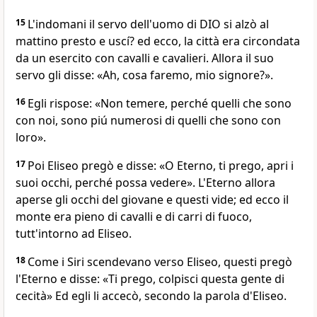
15
L'indomani il servo dell'uomo di DIO si alzò al
mattino presto e uscí? ed ecco, la città era circondata
da un esercito con cavalli e cavalieri. Allora il suo
servo gli disse: «Ah, cosa faremo, mio signore?».
16
Egli rispose: «Non temere, perché quelli che sono
con noi, sono piú numerosi di quelli che sono con
loro».
17
Poi Eliseo pregò e disse: «O Eterno, ti prego, apri i
suoi occhi, perché possa vedere». L'Eterno allora
aperse gli occhi del giovane e questi vide; ed ecco il
monte era pieno di cavalli e di carri di fuoco,
tutt'intorno ad Eliseo.
18
Come i Siri scendevano verso Eliseo, questi pregò
l'Eterno e disse: «Ti prego, colpisci questa gente di
cecità» Ed egli li accecò, secondo la parola d'Eliseo.