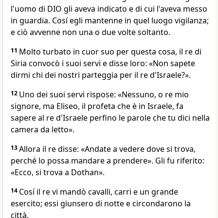
l'uomo di DIO gli aveva indicato e di cui l'aveva messo
in guardia. Cosí egli mantenne in quel luogo vigilanza;
e ciò avvenne non una o due volte soltanto.
11
Molto turbato in cuor suo per questa cosa, il re di
Siria convocò i suoi servi e disse loro: «Non sapete
dirmi chi dei nostri parteggia per il re d'Israele?».
12
Uno dei suoi servi rispose: «Nessuno, o re mio
signore, ma Eliseo, il profeta che è in Israele, fa
sapere al re d'Israele perfino le parole che tu dici nella
camera da letto».
13
Allora il re disse: «Andate a vedere dove si trova,
perché lo possa mandare a prendere». Gli fu riferito:
«Ecco, si trova a Dothan».
14
Cosí il re vi mandò cavalli, carri e un grande
esercito; essi giunsero di notte e circondarono la
città.