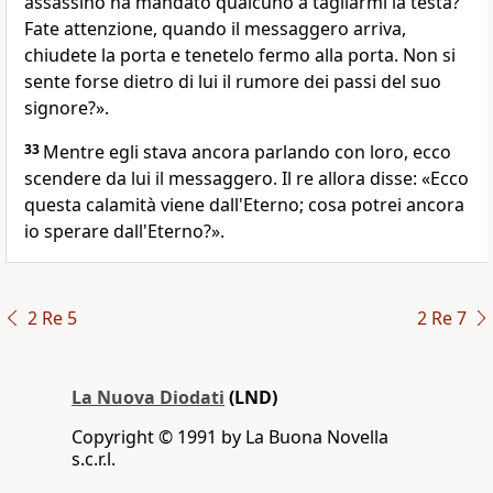
assassino ha mandato qualcuno a tagliarmi la testa?
Fate attenzione, quando il messaggero arriva,
chiudete la porta e tenetelo fermo alla porta. Non si
sente forse dietro di lui il rumore dei passi del suo
signore?».
33
Mentre egli stava ancora parlando con loro, ecco
scendere da lui il messaggero. Il re allora disse: «Ecco
questa calamità viene dall'Eterno; cosa potrei ancora
io sperare dall'Eterno?».
2 Re 5
2 Re 7
La Nuova Diodati
(LND)
Copyright © 1991 by La Buona Novella
s.c.r.l.