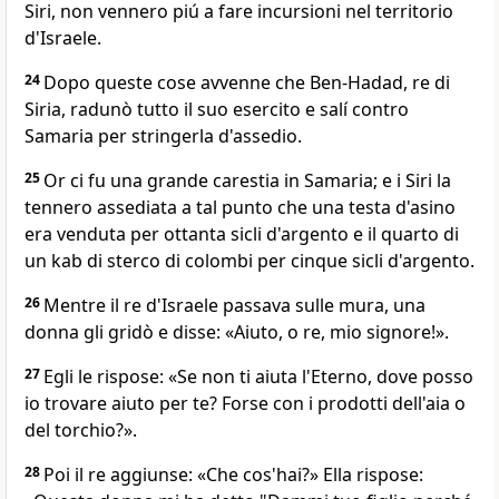
Siri, non vennero piú a fare incursioni nel territorio
d'Israele.
24
Dopo queste cose avvenne che Ben-Hadad, re di
Siria, radunò tutto il suo esercito e salí contro
Samaria per stringerla d'assedio.
25
Or ci fu una grande carestia in Samaria; e i Siri la
tennero assediata a tal punto che una testa d'asino
era venduta per ottanta sicli d'argento e il quarto di
un kab di sterco di colombi per cinque sicli d'argento.
26
Mentre il re d'Israele passava sulle mura, una
donna gli gridò e disse: «Aiuto, o re, mio signore!».
27
Egli le rispose: «Se non ti aiuta l'Eterno, dove posso
io trovare aiuto per te? Forse con i prodotti dell'aia o
del torchio?».
28
Poi il re aggiunse: «Che cos'hai?» Ella rispose: