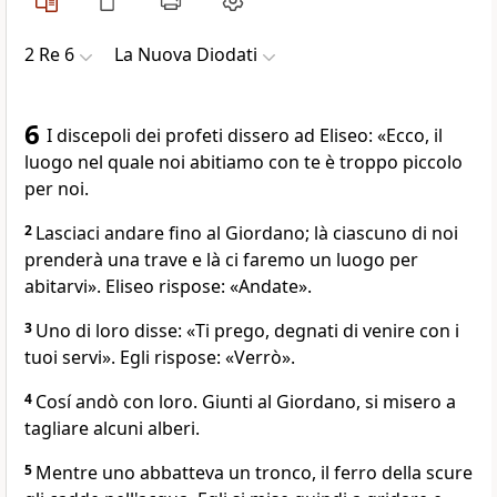
2 Re 6
La Nuova Diodati
6
I discepoli dei profeti dissero ad Eliseo: «Ecco, il
luogo nel quale noi abitiamo con te è troppo piccolo
per noi.
2
Lasciaci andare fino al Giordano; là ciascuno di noi
prenderà una trave e là ci faremo un luogo per
abitarvi». Eliseo rispose: «Andate».
3
Uno di loro disse: «Ti prego, degnati di venire con i
tuoi servi». Egli rispose: «Verrò».
4
Cosí andò con loro. Giunti al Giordano, si misero a
tagliare alcuni alberi.
5
Mentre uno abbatteva un tronco, il ferro della scure