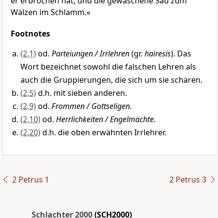
er erbrochen hat, und die gewaschene Sau zum
Wälzen im Schlamm.«
Footnotes
(2,1)
od.
Parteiungen / Irrlehren
(gr.
hairesis
). Das
Wort bezeichnet sowohl die falschen Lehren als
auch die Gruppierungen, die sich um sie scharen.
(2,5)
d.h. mit sieben anderen.
(2,9)
od.
Frommen / Gottseligen.
(2,10)
od.
Herrlichkeiten / Engelmächte.
(2,20)
d.h. die oben erwähnten Irrlehrer.
2 Petrus 1
2 Petrus 3
Schlachter 2000
(SCH2000)