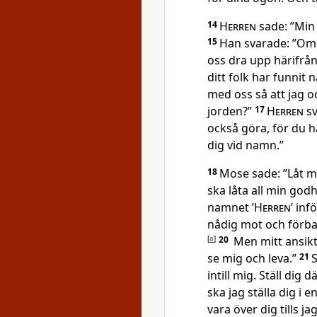
14
Herren
sade: ”Min 
15
Han svarade: ”Om d
oss dra upp härifrå
ditt folk har funnit
med oss så att jag o
jorden?”
17
Herren
sv
också göra, för du 
dig vid namn.”
18
Mose sade: ”Låt mi
ska låta all min god
namnet ’
Herren
’ inf
nådig mot och förba
[
a
]
20
Men mitt ansikt
se mig och leva.”
21
intill mig. Ställ dig 
ska jag ställa dig i e
vara över dig tills ja