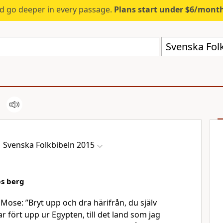
d go deeper in every passage.
Plans start under $6/mont
Svenska Fol
Svenska Folkbibeln 2015
bs berg
l Mose: ”Bryt upp och dra härifrån, du själv
r fört upp ur Egypten, till det land som jag