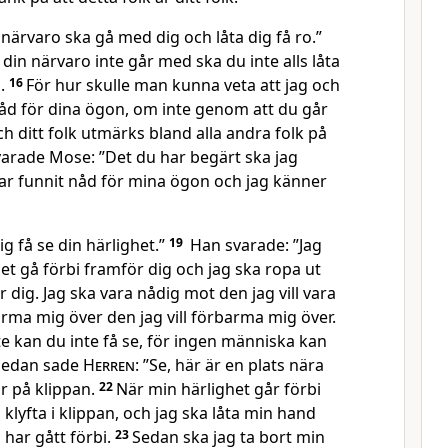
närvaro ska gå med dig och låta dig få ro.”
in närvaro inte går med ska du inte alls låta
n.
16
För hur skulle man kunna veta att jag och
 nåd för dina ögon, om inte genom att du går
ch ditt folk utmärks bland alla andra folk på
arade Mose: ”Det du har begärt ska jag
har funnit nåd för mina ögon och jag känner
g få se din härlighet.”
19
Han svarade: ”Jag
het gå förbi framför dig och jag ska ropa ut
ör dig. Jag ska vara nådig mot den jag vill vara
rma mig över den jag vill förbarma mig över.
e kan du inte få se, för ingen människa kan
Sedan sade
Herren
: ”Se, här är en plats nära
där på klippan.
22
När min härlighet går förbi
n klyfta i klippan, och jag ska låta min hand
g har gått förbi.
23
Sedan ska jag ta bort min