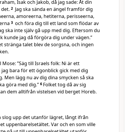
aham, Isak och Jakob, då jag sade: Åt din
 det.
2
Jag ska sända en ängel framför dig
neerna, amoreerna, hetiterna, perisseerna,
terna
3
och föra dig till ett land som flödar av
g ska inte själv gå upp med dig. Eftersom du
lk kunde jag då förgöra dig under vägen.”
t stränga talet blev de sorgsna, och ingen
ken.
l Mose: ”Säg till Israels folk: Ni är ett
jag bara för ett ögonblick gick med dig
ig. Men lägg nu av dig dina smycken så ska
ska göra med dig.”
6
Folket tog då av sig
n dem alltifrån vistelsen vid berget Horeb.
 slog upp det utanför lägret, långt ifrån
det uppenbarelsetältet. Var och en som ville
e gå ut till uppenbarelsetältet utanför