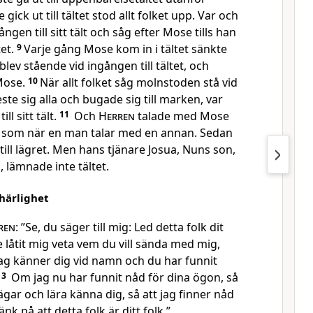
gick ut till tältet stod allt folket upp. Var och
ången till sitt tält och såg efter Mose tills han
tet.
9
Varje gång Mose kom in i tältet sänkte
lev stående vid ingången till tältet, och
Mose.
10
När allt folket såg molnstoden stå vid
reste sig alla och bugade sig till marken, var
ll sitt tält.
11
Och
Herren
talade med Mose
, som när en man talar med en annan. Sedan
till lägret. Men hans tjänare Josua, Nuns son,
 lämnade inte tältet.
 härlighet
ren
: ”Se, du säger till mig: Led detta folk dit
 låtit mig veta vem du vill sända med mig,
Jag känner dig vid namn och du har funnit
13
Om jag nu har funnit nåd för dina ögon, så
ägar och lära känna dig, så att jag finner nåd
nk på att detta folk är ditt folk.”