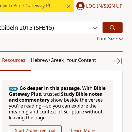
h
with Bible Gateway Plus.
LOG IN/SIGN UP
kbibeln 2015 (SFB15)
Font Size
Resources
Hebrew/Greek
Your Content
Go deeper in this passage.
With
Bible
PLUS
Gateway Plus
, trusted
Study Bible notes
and commentary
show beside the verses
you're reading—so you can explore the
meaning and context of Scripture without
leaving the page.
Start 7-day free trial
Learn More