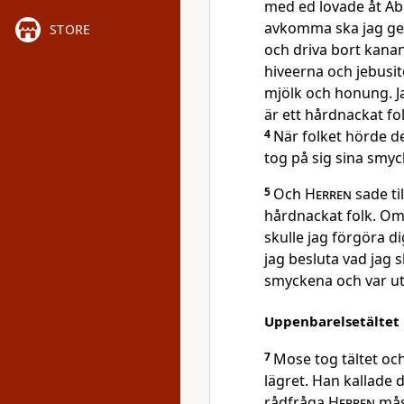
med ed lovade åt Abr
avkomma ska jag ge
STORE
och driva bort kana
hiveerna och jebusi
mjölk och honung. Ja
är ett hårdnackat fo
4
När folket hörde de
tog på sig sina smyc
5
Och
Herren
sade til
hårdnackat folk. Om 
skulle jag förgöra d
jag besluta vad jag 
smyckena och var uta
Uppenbarelsetältet
7
Mose tog tältet och
lägret. Han kallade 
rådfråga
Herren
måst