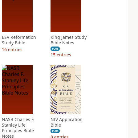
ESV Reformation
King James Study
Study Bible
Bible Notes
16
entries
PLUS
15
entries
NASB Charles F.
NIV Application
Stanley Life
Bible
Principles Bible
PLUS
Notes
8
entries