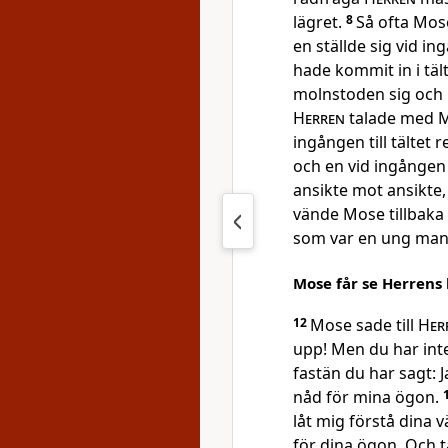
lägret.
8
Så ofta Mose 
en ställde sig vid ing
hade kommit in i täl
molnstoden sig och b
Herren
talade med 
ingången till tältet 
och en vid ingången ti
ansikte mot ansikte
vände Mose tillbaka 
som var en ung man,
Mose får se Herrens
12
Mose sade till
Her
upp! Men du har inte
fastän du har sagt: 
nåd för mina ögon.
låt mig förstå dina v
för dina ögon. Och tä