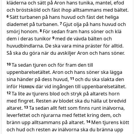
kläderna och sätt på Aron hans tunika, mantel, efod
och bröstsköld och fäst ihop alltsammans med bältet.
6
Sätt turbanen på hans huvud och fäst det heliga
diademet på turbanen.
7
Gjut olja på hans huvud och
smörj honom.
8
För sedan fram hans söner och klä
dem i deras tunikor
9
med de vävda bälten och
huvudbindlarna. De ska vara mina präster för alltid.
Så ska du göra när du avskiljer Aron och hans söner.
10
Ta sedan tjuren och för fram den till
uppenbarelsetältet. Aron och hans söner ska lägga
sina händer på dess huvud,
11
och du ska slakta den
inför
Herren
där vid ingången till uppenbarelsetältet.
12
Ta lite av tjurens blod och stryk på altarets horn
med fingret. Resten av blodet ska du hälla ut bredvid
altaret.
13
Ta sedan allt fett som finns runt inälvorna,
leverfettet och njurarna med fettet kring dem, och
bränn upp alltsammans på altaret.
14
Men tjurens kött
och hud och resten av inälvorna ska du bränna upp