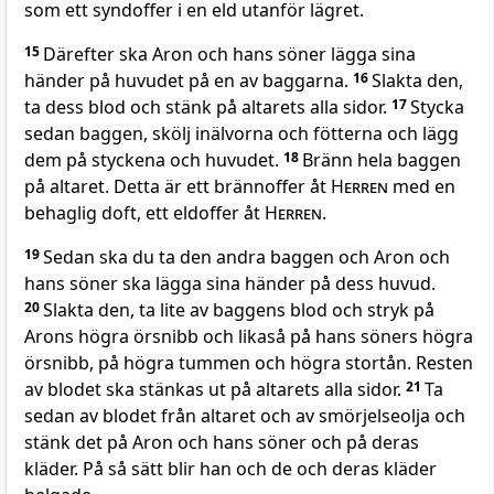
som ett syndoffer i en eld utanför lägret.
15
Därefter ska Aron och hans söner lägga sina
händer på huvudet på en av baggarna.
16
Slakta den,
ta dess blod och stänk på altarets alla sidor.
17
Stycka
sedan baggen, skölj inälvorna och fötterna och lägg
dem på styckena och huvudet.
18
Bränn hela baggen
på altaret. Detta är ett brännoffer åt
Herren
med en
behaglig doft, ett eldoffer åt
Herren
.
19
Sedan ska du ta den andra baggen och Aron och
hans söner ska lägga sina händer på dess huvud.
20
Slakta den, ta lite av baggens blod och stryk på
Arons högra örsnibb och likaså på hans söners högra
örsnibb, på högra tummen och högra stortån. Resten
av blodet ska stänkas ut på altarets alla sidor.
21
Ta
sedan av blodet från altaret och av smörjelseolja och
stänk det på Aron och hans söner och på deras
kläder. På så sätt blir han och de och deras kläder