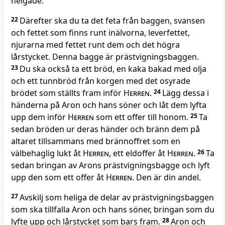
helgade.
22
Därefter ska du ta det feta från baggen, svansen
och fettet som finns runt inälvorna, leverfettet,
njurarna med fettet runt dem och det högra
lårstycket. Denna bagge är prästvigningsbaggen.
23
Du ska också ta ett bröd, en kaka bakad med olja
och ett tunnbröd från korgen med det osyrade
brödet som ställts fram inför
Herren
.
24
Lägg dessa i
händerna på Aron och hans söner och låt dem lyfta
upp dem inför
Herren
som ett offer till honom.
25
Ta
sedan bröden ur deras händer och bränn dem på
altaret tillsammans med brännoffret som en
välbehaglig lukt åt
Herren
, ett eldoffer åt
Herren
.
26
Ta
sedan bringan av Arons prästvigningsbagge och lyft
upp den som ett offer åt
Herren
. Den är din andel.
27
Avskilj som heliga de delar av prästvigningsbaggen
som ska tillfalla Aron och hans söner, bringan som du
lyfte upp och lårstycket som bars fram.
28
Aron och