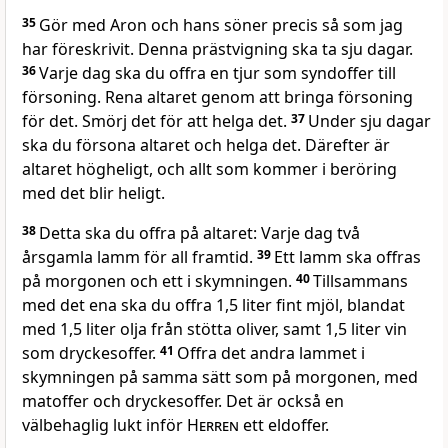
35
Gör med Aron och hans söner precis så som jag
har föreskrivit. Denna prästvigning ska ta sju dagar.
36
Varje dag ska du offra en tjur som syndoffer till
försoning. Rena altaret genom att bringa försoning
för det. Smörj det för att helga det.
37
Under sju dagar
ska du försona altaret och helga det. Därefter är
altaret högheligt, och allt som kommer i beröring
med det blir heligt.
38
Detta ska du offra på altaret: Varje dag två
årsgamla lamm för all framtid.
39
Ett lamm ska offras
på morgonen och ett i skymningen.
40
Tillsammans
med det ena ska du offra 1,5 liter fint mjöl, blandat
med 1,5 liter olja från stötta oliver, samt 1,5 liter vin
som dryckesoffer.
41
Offra det andra lammet i
skymningen på samma sätt som på morgonen, med
matoffer och dryckesoffer. Det är också en
välbehaglig lukt inför
Herren
ett eldoffer.