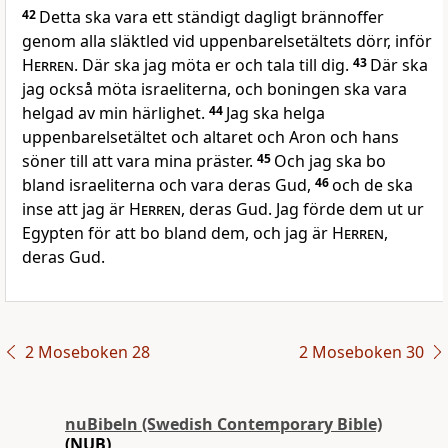
42
Detta ska vara ett ständigt dagligt brännoffer
genom alla släktled vid uppenbarelsetältets dörr, inför
Herren
. Där ska jag möta er och tala till dig.
43
Där ska
jag också möta israeliterna, och boningen ska vara
helgad av min härlighet.
44
Jag ska helga
uppenbarelsetältet och altaret och Aron och hans
söner till att vara mina präster.
45
Och jag ska bo
bland israeliterna och vara deras Gud,
46
och de ska
inse att jag är
Herren
, deras Gud. Jag förde dem ut ur
Egypten för att bo bland dem, och jag är
Herren
,
deras Gud.
2 Moseboken 28
2 Moseboken 30
nuBibeln (Swedish Contemporary Bible)
(NUB)