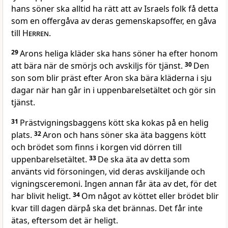
hans söner ska alltid ha rätt att av Israels folk få detta
som en offergåva av deras gemenskapsoffer, en gåva
till
Herren
.
29
Arons heliga kläder ska hans söner ha efter honom
att bära när de smörjs och avskiljs för tjänst.
30
Den
son som blir präst efter Aron ska bära kläderna i sju
dagar när han går in i uppenbarelsetältet och gör sin
tjänst.
31
Prästvigningsbaggens kött ska kokas på en helig
plats.
32
Aron och hans söner ska äta baggens kött
och brödet som finns i korgen vid dörren till
uppenbarelsetältet.
33
De ska äta av detta som
använts vid försoningen, vid deras avskiljande och
vigningsceremoni. Ingen annan får äta av det, för det
har blivit heligt.
34
Om något av köttet eller brödet blir
kvar till dagen därpå ska det brännas. Det får inte
ätas, eftersom det är heligt.