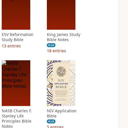
ESV Reformation
King James Study
Study Bible
Bible Notes
13
entries
PLUS
18
entries
NASB Charles F.
NIV Application
Stanley Life
Bible
Principles Bible
PLUS
Notes
5
entries