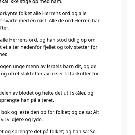
t skal ikke stige op med ham.
rkynte folket alle Herrens ord og alle
et svarte med én røst: Alle de ord Herren har
fter.
alle Herrens ord, og han stod tidlig op om
t alter nedenfor fjellet og tolv støtter for
mer.
ogen unge menn av Israels barn dit, og de
g ofret slaktoffer av okser til takkoffer for
len av blodet og helte det ut i skåler, og
sprengte han på alteret.
bok og leste den op for folket; og de sa: Alt
vil vi gjøre og lyde.
t og sprengte det på folket; og han sa: Se,