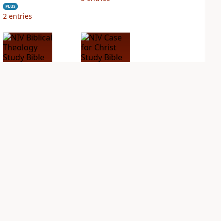
PLUS
2
entries
NIV Biblical
NIV Case for Christ
Theology Study
Study Bible
Bible
PLUS
10
entries
PLUS
19
entries