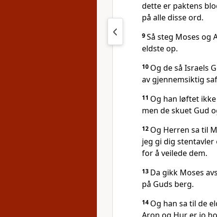
dette er paktens bl
på alle disse ord.
9
Så steg Moses og A
eldste op.
10
Og de så Israels G
av gjennemsiktig saf
11
Og han løftet ikke
men de skuet Gud og
12
Og Herren sa til Mo
jeg gi dig stentavle
for å veilede dem.
13
Da gikk Moses avs
på Guds berg.
14
Og han sa til de el
Aron og Hur er jo ho