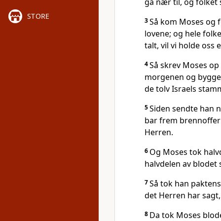
gå nær til, og folke
STORE
3
Så kom Moses og fo
lovene; og hele folk
talt, vil vi holde oss e
4
Så skrev Moses op 
morgenen og bygget e
de tolv Israels stam
5
Siden sendte han n
bar frem brennoffer o
Herren.
6
Og Moses tok halvde
halvdelen av blodet 
7
Så tok han paktens 
det Herren har sagt, 
8
Da tok Moses blode