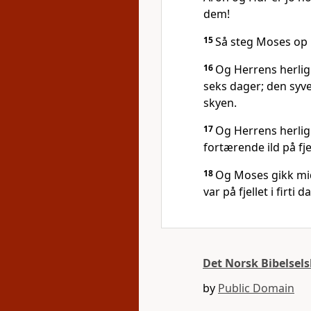
dem!
15
Så steg Moses op på
16
Og Herrens herligh
seks dager; den syv
skyen.
17
Og Herrens herligh
fortærende ild på fje
18
Og Moses gikk mid
var på fjellet i firti d
Det Norsk Bibelsel
by
Public Domain