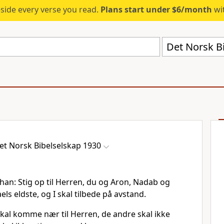
eside every verse you read.
Plans start under $6/month
wit
Det Norsk B
et Norsk Bibelselskap 1930
han: Stig op til Herren, du og Aron, Nadab og
aels eldste, og I skal tilbede på avstand.
al komme nær til Herren, de andre skal ikke