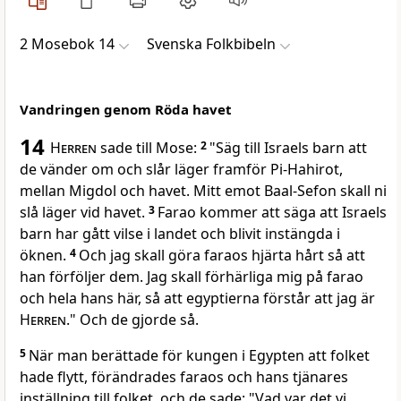
2 Mosebok 14
Svenska Folkbibeln
Vandringen genom Röda havet
14
Herren
sade till Mose:
2
"Säg till Israels barn att
de vänder om och slår läger framför Pi-Hahirot,
mellan Migdol och havet. Mitt emot Baal-Sefon skall ni
slå läger vid havet.
3
Farao kommer att säga att Israels
barn har gått vilse i landet och blivit instängda i
öknen.
4
Och jag skall göra faraos hjärta hårt så att
han förföljer dem. Jag skall förhärliga mig på farao
och hela hans här, så att egyptierna förstår att jag är
Herren
." Och de gjorde så.
5
När man berättade för kungen i Egypten att folket
hade flytt, förändrades faraos och hans tjänares
inställning till folket, och de sade: "Vad var det vi