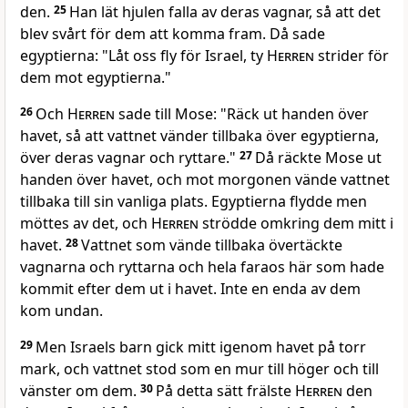
den.
25
Han lät hjulen falla av deras vagnar, så att det
blev svårt för dem att komma fram. Då sade
egyptierna: "Låt oss fly för Israel, ty
Herren
strider för
dem mot egyptierna."
26
Och
Herren
sade till Mose: "Räck ut handen över
havet, så att vattnet vänder tillbaka över egyptierna,
över deras vagnar och ryttare."
27
Då räckte Mose ut
handen över havet, och mot morgonen vände vattnet
tillbaka till sin vanliga plats. Egyptierna flydde men
möttes av det, och
Herren
strödde omkring dem mitt i
havet.
28
Vattnet som vände tillbaka övertäckte
vagnarna och ryttarna och hela faraos här som hade
kommit efter dem ut i havet. Inte en enda av dem
kom undan.
29
Men Israels barn gick mitt igenom havet på torr
mark, och vattnet stod som en mur till höger och till
vänster om dem.
30
På detta sätt frälste
Herren
den