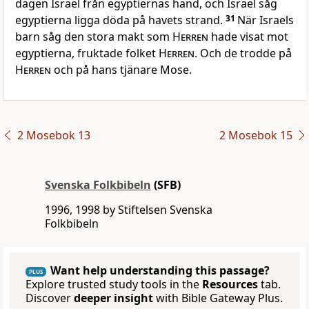
dagen Israel från egyptiernas hand, och Israel såg
egyptierna ligga döda på havets strand.
31
När Israels
barn såg den stora makt som
Herren
hade visat mot
egyptierna, fruktade folket
Herren
. Och de trodde på
Herren
och på hans tjänare Mose.
2 Mosebok 13
2 Mosebok 15
Svenska Folkbibeln
(SFB)
1996, 1998 by Stiftelsen Svenska
Folkbibeln
Want help understanding this passage?
PLUS
Explore trusted study tools in the
Resources
tab.
Discover
deeper insight
with Bible Gateway Plus.