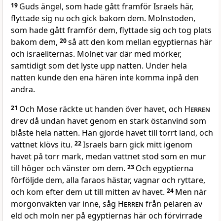
19
Guds ängel, som hade gått framför Israels här,
flyttade sig nu och gick bakom dem. Molnstoden,
som hade gått framför dem, flyttade sig och tog plats
bakom dem,
20
så att den kom mellan egyptiernas här
och israeliternas. Molnet var där med mörker,
samtidigt som det lyste upp natten. Under hela
natten kunde den ena hären inte komma inpå den
andra.
21
Och Mose räckte ut handen över havet, och
Herren
drev då undan havet genom en stark östanvind som
blåste hela natten. Han gjorde havet till torrt land, och
vattnet klövs itu.
22
Israels barn gick mitt igenom
havet på torr mark, medan vattnet stod som en mur
till höger och vänster om dem.
23
Och egyptierna
förföljde dem, alla faraos hästar, vagnar och ryttare,
och kom efter dem ut till mitten av havet.
24
Men när
morgonväkten var inne, såg
Herren
från pelaren av
eld och moln ner på egyptiernas här och förvirrade