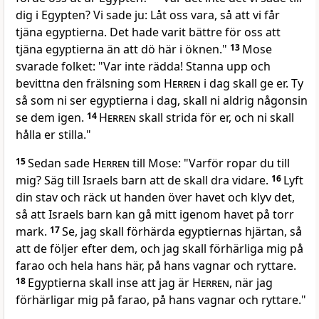
dig i Egypten? Vi sade ju: Låt oss vara, så att vi får
tjäna egyptierna. Det hade varit bättre för oss att
tjäna egyptierna än att dö här i öknen."
13
Mose
svarade folket: "Var inte rädda! Stanna upp och
bevittna den frälsning som
Herren
i dag skall ge er. Ty
så som ni ser egyptierna i dag, skall ni aldrig någonsin
se dem igen.
14
Herren
skall strida för er, och ni skall
hålla er stilla."
15
Sedan sade
Herren
till Mose: "Varför ropar du till
mig? Säg till Israels barn att de skall dra vidare.
16
Lyft
din stav och räck ut handen över havet och klyv det,
så att Israels barn kan gå mitt igenom havet på torr
mark.
17
Se, jag skall förhärda egyptiernas hjärtan, så
att de följer efter dem, och jag skall förhärliga mig på
farao och hela hans här, på hans vagnar och ryttare.
18
Egyptierna skall inse att jag är
Herren
, när jag
förhärligar mig på farao, på hans vagnar och ryttare."