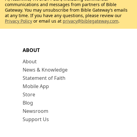
communications and messages from partners of Bible
Gateway. You may unsubscribe from Bible Gateway’s emails
at any time. If you have any questions, please review our
Privacy Policy
or email us at
privacy@biblegateway.com
.
ABOUT
About
News & Knowledge
Statement of Faith
Mobile App
Store
Blog
Newsroom
Support Us