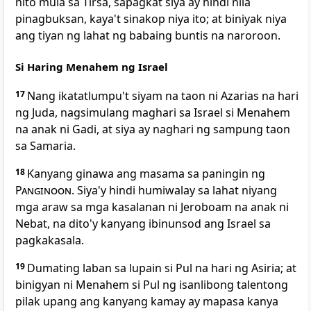
nito mula sa Tirsa, sapagkat siya ay hindi nila
pinagbuksan, kaya't sinakop niya ito; at biniyak niya
ang tiyan ng lahat ng babaing buntis na naroroon.
Si Haring Menahem ng Israel
17
Nang ikatatlumpu't siyam na taon ni Azarias na hari
ng Juda, nagsimulang maghari sa Israel si Menahem
na anak ni Gadi, at siya ay naghari ng sampung taon
sa Samaria.
18
Kanyang ginawa ang masama sa paningin ng
Panginoon
. Siya'y hindi humiwalay sa lahat niyang
mga araw sa mga kasalanan ni Jeroboam na anak ni
Nebat, na dito'y kanyang ibinunsod ang Israel sa
pagkakasala.
19
Dumating laban sa lupain si Pul na hari ng Asiria; at
binigyan ni Menahem si Pul ng isanlibong talentong
pilak upang ang kanyang kamay ay mapasa kanya