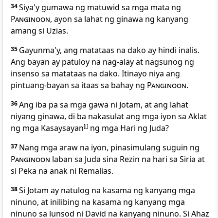
34
Siya'y gumawa ng matuwid sa mga mata ng
Panginoon
, ayon sa lahat ng ginawa ng kanyang
amang si Uzias.
35
Gayunma'y, ang matataas na dako ay hindi inalis.
Ang bayan ay patuloy na nag-alay at nagsunog ng
insenso sa matataas na dako. Itinayo niya ang
pintuang-bayan sa itaas sa bahay ng
Panginoon
.
36
Ang iba pa sa mga gawa ni Jotam, at ang lahat
niyang ginawa, di ba nakasulat ang mga iyon sa Aklat
ng mga Kasaysayan
[
i
]
ng mga Hari ng Juda?
37
Nang mga araw na iyon, pinasimulang suguin ng
Panginoon
laban sa Juda sina Rezin na hari sa Siria at
si Peka na anak ni Remalias.
38
Si Jotam ay natulog na kasama ng kanyang mga
ninuno, at inilibing na kasama ng kanyang mga
ninuno sa lunsod ni David na kanyang ninuno. Si Ahaz