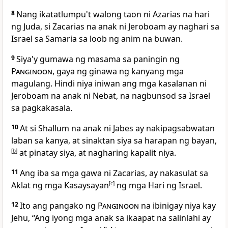
8
Nang ikatatlumpu't walong taon ni Azarias na hari
ng Juda, si Zacarias na anak ni Jeroboam ay naghari sa
Israel sa Samaria sa loob ng anim na buwan.
9
Siya'y gumawa ng masama sa paningin ng
Panginoon
, gaya ng ginawa ng kanyang mga
magulang. Hindi niya iniwan ang mga kasalanan ni
Jeroboam na anak ni Nebat, na nagbunsod sa Israel
sa pagkakasala.
10
At si Shallum na anak ni Jabes ay nakipagsabwatan
laban sa kanya, at sinaktan siya sa harapan ng bayan,
[
b
]
at pinatay siya, at nagharing kapalit niya.
11
Ang iba sa mga gawa ni Zacarias, ay nakasulat sa
Aklat ng mga Kasaysayan
[
c
]
ng mga Hari ng Israel.
12
Ito
ang pangako ng
Panginoon
na ibinigay niya kay
Jehu, “Ang iyong mga anak sa ikaapat na salinlahi ay