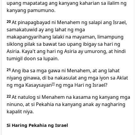
upang mapatatag ang kanyang kaharian sa ilalim ng
kanyang pamumuno.
20
At pinapagbayad ni Menahem ng salapi ang Israel,
samakatuwid ay ang lahat ng mga
makapangyarihang lalaki na mayaman, limampung
siklong pilak sa bawat tao upang ibigay sa hari ng
Asiria. Kaya't ang hari ng Asiria ay umurong, at hindi
tumigil doon sa lupain.
21
Ang iba sa mga gawa ni Menahem, at ang lahat
niyang ginawa, di ba nakasulat ang mga iyon sa Aklat
ng mga Kasaysayan
[
f
]
ng mga Hari ng Israel?
22
At natulog si Menahem na kasama ng kanyang mga
ninuno, at si Pekahia na kanyang anak ay nagharing
kapalit niya.
Si Haring Pekahia ng Israel