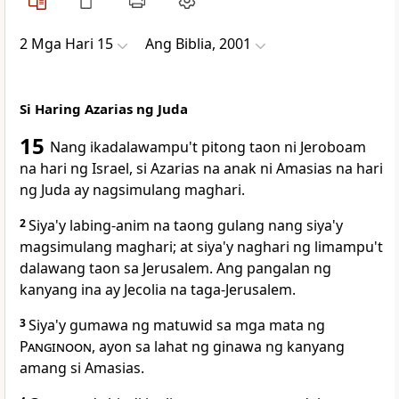
2 Mga Hari 15
Ang Biblia, 2001
Si Haring Azarias ng Juda
15
Nang ikadalawampu't pitong taon ni Jeroboam
na hari ng Israel, si Azarias na anak ni Amasias na hari
ng Juda ay nagsimulang maghari.
2
Siya'y labing-anim na taong gulang nang siya'y
magsimulang maghari; at siya'y naghari ng limampu't
dalawang taon sa Jerusalem. Ang pangalan ng
kanyang ina ay Jecolia na taga-Jerusalem.
3
Siya'y gumawa ng matuwid sa mga mata ng
Panginoon
, ayon sa lahat ng ginawa ng kanyang
amang si Amasias.