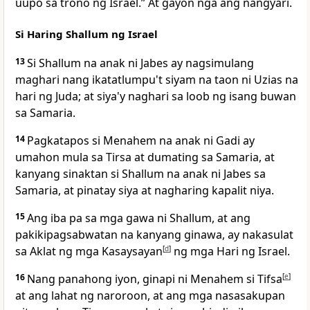
uupo sa trono ng Israel.” At gayon nga ang nangyari.
Si Haring Shallum ng Israel
13
Si Shallum na anak ni Jabes ay nagsimulang
maghari nang ikatatlumpu't siyam na taon ni Uzias na
hari ng Juda; at siya'y naghari sa loob ng isang buwan
sa Samaria.
14
Pagkatapos si Menahem na anak ni Gadi ay
umahon mula sa Tirsa at dumating sa Samaria, at
kanyang sinaktan si Shallum na anak ni Jabes sa
Samaria, at pinatay siya at nagharing kapalit niya.
15
Ang iba pa sa mga gawa ni Shallum, at ang
pakikipagsabwatan na kanyang ginawa, ay nakasulat
sa Aklat ng mga Kasaysayan
[
d
]
ng mga Hari ng Israel.
16
Nang panahong iyon, ginapi ni Menahem si Tifsa
[
e
]
at ang lahat ng naroroon, at ang mga nasasakupan