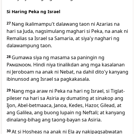
Si Haring Peka ng Israel
27
Nang ikalimampu't dalawang taon ni Azarias na
hari sa Juda, nagsimulang maghari si Peka, na anak ni
Remalias sa Israel sa Samaria, at siya'y naghari ng
dalawampung taon.
28
Gumawa siya ng masama sa paningin ng
Panginoon
. Hindi niya tinalikdan ang mga kasalanan
ni Jeroboam na anak ni Nebat, na dahil dito'y kanyang
ibinunsod ang Israel sa pagkakasala.
29
Nang mga araw ni Peka na hari ng Israel, si Tiglat-
pileser na hari sa Asiria ay dumating at sinakop ang
Ijon, Abel-betmaaca, Janoa, Kedes, Hazor, Gilead, at
ang Galilea, ang buong lupain ng Neftali; at kanyang
dinalang-bihag ang taong-bayan sa Asiria.
30
At si Hosheas na anak ni Ela ay nakipagsabwatan