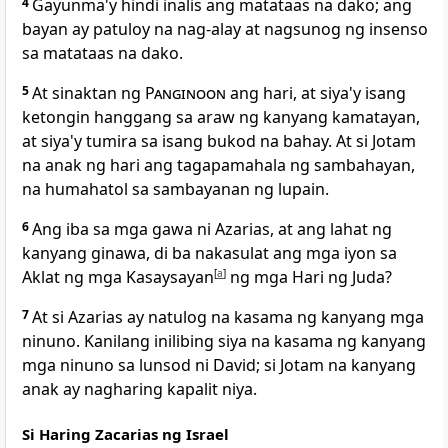
4
Gayunma'y hindi inalis ang matataas na dako; ang
bayan ay patuloy na nag-alay at nagsunog ng insenso
sa matataas na dako.
5
At sinaktan ng
Panginoon
ang hari, at siya'y isang
ketongin hanggang sa araw ng kanyang kamatayan,
at siya'y tumira sa isang bukod na bahay. At si Jotam
na anak ng hari ang tagapamahala ng sambahayan,
na humahatol sa sambayanan ng lupain.
6
Ang iba sa mga gawa ni Azarias, at ang lahat ng
kanyang ginawa, di ba nakasulat ang mga iyon sa
Aklat ng mga Kasaysayan
[
a
]
ng mga Hari ng Juda?
7
At
si Azarias ay natulog na kasama ng kanyang mga
ninuno. Kanilang inilibing siya na kasama ng kanyang
mga ninuno sa lunsod ni David; si Jotam na kanyang
anak ay nagharing kapalit niya.
Si Haring Zacarias ng Israel