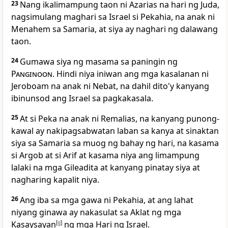
23
Nang ikalimampung taon ni Azarias na hari ng Juda,
nagsimulang maghari sa Israel si Pekahia, na anak ni
Menahem sa Samaria, at siya ay naghari ng dalawang
taon.
24
Gumawa siya ng masama sa paningin ng
Panginoon
. Hindi niya iniwan ang mga kasalanan ni
Jeroboam na anak ni Nebat, na dahil dito'y kanyang
ibinunsod ang Israel sa pagkakasala.
25
At si Peka na anak ni Remalias, na kanyang punong-
kawal ay nakipagsabwatan laban sa kanya at sinaktan
siya sa Samaria sa muog ng bahay ng hari, na kasama
si Argob at si Arif at kasama niya ang limampung
lalaki na mga Gileadita at kanyang pinatay siya at
nagharing kapalit niya.
26
Ang iba sa mga gawa ni Pekahia, at ang lahat
niyang ginawa ay nakasulat sa Aklat ng mga
Kasaysayan
[
g
]
ng mga Hari ng Israel.