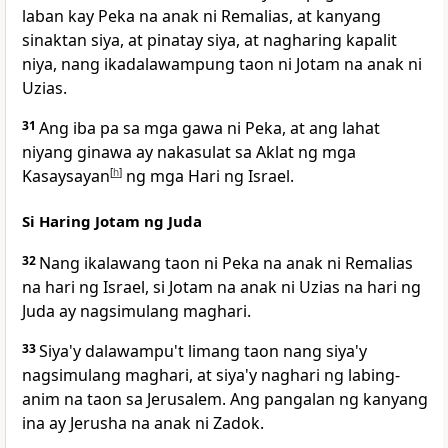
laban kay Peka na anak ni Remalias, at kanyang
sinaktan siya, at pinatay siya, at nagharing kapalit
niya, nang ikadalawampung taon ni Jotam na anak ni
Uzias.
31
Ang iba pa sa mga gawa ni Peka, at ang lahat
niyang ginawa ay nakasulat sa Aklat ng mga
Kasaysayan
[
h
]
ng mga Hari ng Israel.
Si Haring Jotam ng Juda
32
Nang ikalawang taon ni Peka na anak ni Remalias
na hari ng Israel, si Jotam na anak ni Uzias na hari ng
Juda ay nagsimulang maghari.
33
Siya'y dalawampu't limang taon nang siya'y
nagsimulang maghari, at siya'y naghari ng labing-
anim na taon sa Jerusalem. Ang pangalan ng kanyang
ina ay Jerusha na anak ni Zadok.