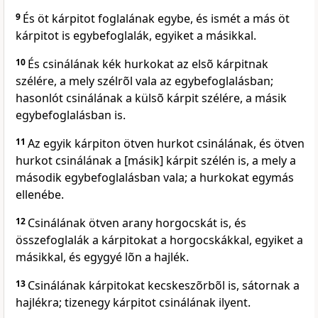
9
És öt kárpitot foglalának egybe, és ismét a más öt
kárpitot is egybefoglalák, egyiket a másikkal.
10
És csinálának kék hurkokat az elsõ kárpitnak
szélére, a mely szélrõl vala az egybefoglalásban;
hasonlót csinálának a külsõ kárpit szélére, a másik
egybefoglalásban is.
11
Az egyik kárpiton ötven hurkot csinálának, és ötven
hurkot csinálának a [másik] kárpit szélén is, a mely a
második egybefoglalásban vala; a hurkokat egymás
ellenébe.
12
Csinálának ötven arany horgocskát is, és
összefoglalák a kárpitokat a horgocskákkal, egyiket a
másikkal, és egygyé lõn a hajlék.
13
Csinálának kárpitokat kecskeszõrbõl is, sátornak a
hajlékra; tizenegy kárpitot csinálának ilyent.