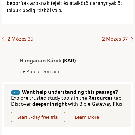
beboríták azoknak fejeit és átalkötõit aranynyal; öt
talpuk pedig rézbõl vala.
2 Mózes 35
2 Mózes 37
Hungarian Károli
(KAR)
by
Public Domain
Want help understanding this passage?
PLUS
Explore trusted study tools in the
Resources
tab.
Discover
deeper insight
with Bible Gateway Plus.
Start 7-day free trial
Learn More