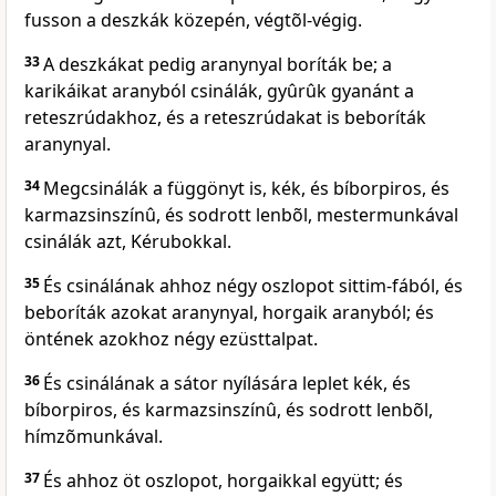
fusson a deszkák közepén, végtõl-végig.
33
A deszkákat pedig aranynyal boríták be; a
karikáikat aranyból csinálák, gyûrûk gyanánt a
reteszrúdakhoz, és a reteszrúdakat is beboríták
aranynyal.
34
Megcsinálák a függönyt is, kék, és bíborpiros, és
karmazsinszínû, és sodrott lenbõl, mestermunkával
csinálák azt, Kérubokkal.
35
És csinálának ahhoz négy oszlopot sittim-fából, és
beboríták azokat aranynyal, horgaik aranyból; és
öntének azokhoz négy ezüsttalpat.
36
És csinálának a sátor nyílására leplet kék, és
bíborpiros, és karmazsinszínû, és sodrott lenbõl,
hímzõmunkával.
37
És ahhoz öt oszlopot, horgaikkal együtt; és