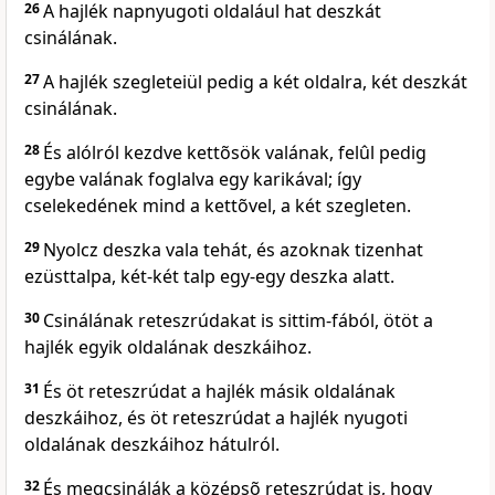
26
A hajlék napnyugoti oldalául hat deszkát
csinálának.
27
A hajlék szegleteiül pedig a két oldalra, két deszkát
csinálának.
28
És alólról kezdve kettõsök valának, felûl pedig
egybe valának foglalva egy karikával; így
cselekedének mind a kettõvel, a két szegleten.
29
Nyolcz deszka vala tehát, és azoknak tizenhat
ezüsttalpa, két-két talp egy-egy deszka alatt.
30
Csinálának reteszrúdakat is sittim-fából, ötöt a
hajlék egyik oldalának deszkáihoz.
31
És öt reteszrúdat a hajlék másik oldalának
deszkáihoz, és öt reteszrúdat a hajlék nyugoti
oldalának deszkáihoz hátulról.
32
És megcsinálák a középsõ reteszrúdat is, hogy