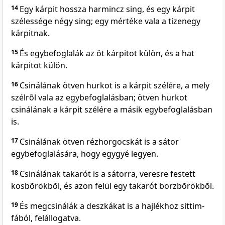
14
Egy kárpit hossza harmincz sing, és egy kárpit
szélessége négy sing; egy mértéke vala a tizenegy
kárpitnak.
15
És egybefoglalák az öt kárpitot külön, és a hat
kárpitot külön.
16
Csinálának ötven hurkot is a kárpit szélére, a mely
szélrõl vala az egybefoglalásban; ötven hurkot
csinálának a kárpit szélére a másik egybefoglalásban
is.
17
Csinálának ötven rézhorgocskát is a sátor
egybefoglalására, hogy egygyé legyen.
18
Csinálának takarót is a sátorra, veresre festett
kosbõrökbõl, és azon felül egy takarót borzbõrökbõl.
19
És megcsinálák a deszkákat is a hajlékhoz sittim-
fából, felállogatva.