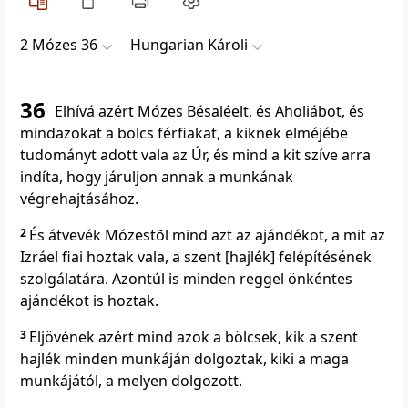
2 Mózes 36
Hungarian Károli
36
Elhívá azért Mózes Bésaléelt, és Aholiábot, és
mindazokat a bölcs férfiakat, a kiknek elméjébe
tudományt adott vala az Úr, és mind a kit szíve arra
indíta, hogy járuljon annak a munkának
végrehajtásához.
2
És átvevék Mózestõl mind azt az ajándékot, a mit az
Izráel fiai hoztak vala, a szent [hajlék] felépítésének
szolgálatára. Azontúl is minden reggel önkéntes
ajándékot is hoztak.
3
Eljövének azért mind azok a bölcsek, kik a szent
hajlék minden munkáján dolgoztak, kiki a maga
munkájától, a melyen dolgozott.