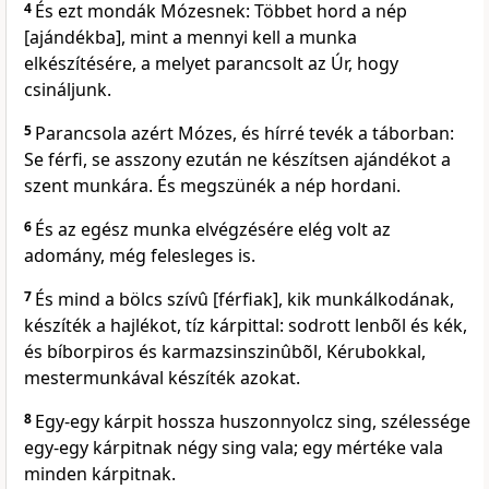
4
És ezt mondák Mózesnek: Többet hord a nép
[ajándékba], mint a mennyi kell a munka
elkészítésére, a melyet parancsolt az Úr, hogy
csináljunk.
5
Parancsola azért Mózes, és hírré tevék a táborban:
Se férfi, se asszony ezután ne készítsen ajándékot a
szent munkára. És megszünék a nép hordani.
6
És az egész munka elvégzésére elég volt az
adomány, még felesleges is.
7
És mind a bölcs szívû [férfiak], kik munkálkodának,
készíték a hajlékot, tíz kárpittal: sodrott lenbõl és kék,
és bíborpiros és karmazsinszinûbõl, Kérubokkal,
mestermunkával készíték azokat.
8
Egy-egy kárpit hossza huszonnyolcz sing, szélessége
egy-egy kárpitnak négy sing vala; egy mértéke vala
minden kárpitnak.