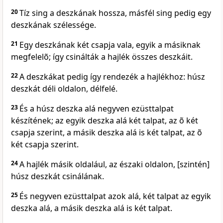
20
Tíz sing a deszkának hossza, másfél sing pedig egy
deszkának szélessége.
21
Egy deszkának két csapja vala, egyik a másiknak
megfelelõ; így csinálták a hajlék összes deszkáit.
22
A deszkákat pedig így rendezék a hajlékhoz: húsz
deszkát déli oldalon, délfelé.
23
És a húsz deszka alá negyven ezüsttalpat
készítének; az egyik deszka alá két talpat, az õ két
csapja szerint, a másik deszka alá is két talpat, az õ
két csapja szerint.
24
A hajlék másik oldalául, az északi oldalon, [szintén]
húsz deszkát csinálának.
25
És negyven ezüsttalpat azok alá, két talpat az egyik
deszka alá, a másik deszka alá is két talpat.