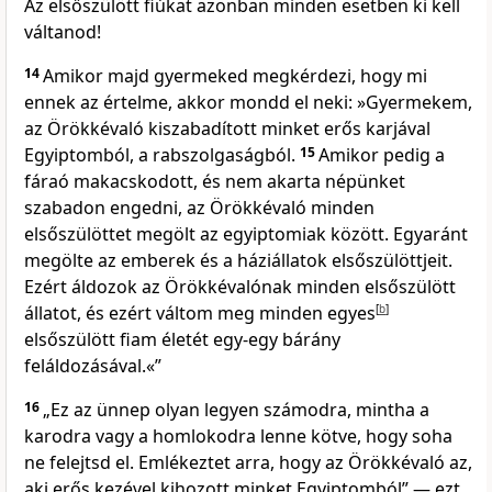
Az elsőszülött fiúkat azonban minden esetben ki kell
váltanod!
14
Amikor majd gyermeked megkérdezi, hogy mi
ennek az értelme, akkor mondd el neki: »Gyermekem,
az Örökkévaló kiszabadított minket erős karjával
Egyiptomból, a rabszolgaságból.
15
Amikor pedig a
fáraó makacskodott, és nem akarta népünket
szabadon engedni, az Örökkévaló minden
elsőszülöttet megölt az egyiptomiak között. Egyaránt
megölte az emberek és a háziállatok elsőszülöttjeit.
Ezért áldozok az Örökkévalónak minden elsőszülött
állatot, és ezért váltom meg minden egyes
[
b
]
elsőszülött fiam életét egy-egy bárány
feláldozásával.«”
16
„Ez az ünnep olyan legyen számodra, mintha a
karodra vagy a homlokodra lenne kötve, hogy soha
ne felejtsd el. Emlékeztet arra, hogy az Örökkévaló az,
aki erős kezével kihozott minket Egyiptomból” — ezt