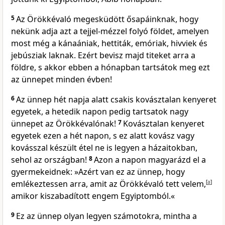
5
Az Örökkévaló megesküdött ősapáinknak, hogy
nekünk adja azt a tejjel-mézzel folyó földet, amelyen
most még a kánaániak, hettiták, emóriak, hivviek és
jebúsziak laknak. Ezért bevisz majd titeket arra a
földre, s akkor ebben a hónapban tartsátok meg ezt
az ünnepet minden évben!
6
Az ünnep hét napja alatt csakis kovásztalan kenyeret
egyetek, a hetedik napon pedig tartsatok nagy
ünnepet az Örökkévalónak!
7
Kovásztalan kenyeret
egyetek ezen a hét napon, s ez alatt kovász vagy
kovásszal készült étel ne is legyen a házaitokban,
sehol az országban!
8
Azon a napon magyarázd el a
gyermekeidnek: »Azért van ez az ünnep, hogy
emlékeztessen arra, amit az Örökkévaló tett velem,
[
a
]
amikor kiszabadított engem Egyiptomból.«
9
Ez az ünnep olyan legyen számotokra, mintha a