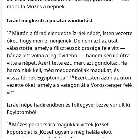
mondta Mózes a népnek.
Izráel megkezdi a pusztai vándorlást
17
Miután a fáraó elengedte Izráel népét, Isten vezette
őket, hogy merre menjenek. De nem azt az utat
választotta, amely a filiszteusok országa felé vitt —
bár az lett volna a legrövidebb —, hanem kerülő útra
vitte a népet. Azért tette ezt, mert azt gondolta: „Ha
harcolniuk kell, még meggondolják magukat, és
visszatérnek Egyiptomba.”
18
Ezért Isten azon az úton
vezette őket, amely a sivatagon át a Vörös-tenger felé
vitt.
Izráel népe hadirendben és fölfegyverkezve vonult ki
Egyiptomból.
19
Mózes parancsára magukkal vitték József
koporsóját is. József ugyanis még halála előtt