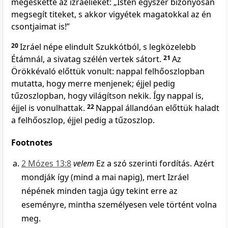
megeskette az izráelieket: „Isten egyszer bizonyosan
megsegít titeket, s akkor vigyétek magatokkal az én
csontjaimat is!”
20
Izráel népe elindult Szukkótból, s legközelebb
Étámnál, a sivatag szélén vertek sátort.
21
Az
Örökkévaló előttük vonult: nappal felhőoszlopban
mutatta, hogy merre menjenek; éjjel pedig
tűzoszlopban, hogy világítson nekik. Így nappal is,
éjjel is vonulhattak.
22
Nappal állandóan előttük haladt
a felhőoszlop, éjjel pedig a tűzoszlop.
Footnotes
2 Mózes 13:8
velem
Ez a szó szerinti fordítás. Azért
mondják így (mind a mai napig), mert Izráel
népének minden tagja úgy tekint erre az
eseményre, mintha személyesen vele történt volna
meg.