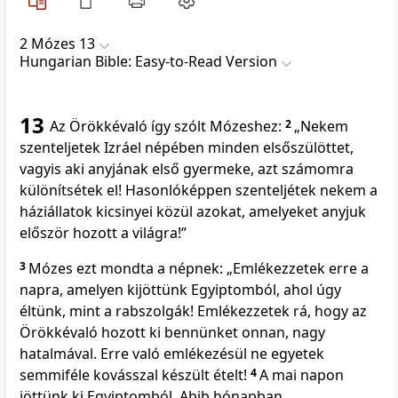
2 Mózes 13
Hungarian Bible: Easy-to-Read Version
13
Az Örökkévaló így szólt Mózeshez:
2
„Nekem
szenteljetek Izráel népében minden elsőszülöttet,
vagyis aki anyjának első gyermeke, azt számomra
különítsétek el! Hasonlóképpen szenteljétek nekem a
háziállatok kicsinyei közül azokat, amelyeket anyjuk
először hozott a világra!”
3
Mózes ezt mondta a népnek: „Emlékezzetek erre a
napra, amelyen kijöttünk Egyiptomból, ahol úgy
éltünk, mint a rabszolgák! Emlékezzetek rá, hogy az
Örökkévaló hozott ki bennünket onnan, nagy
hatalmával. Erre való emlékezésül ne egyetek
semmiféle kovásszal készült ételt!
4
A mai napon
jöttünk ki Egyiptomból, Abib hónapban.