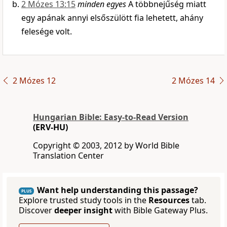
2 Mózes 13:15
minden egyes
A többnejűség miatt
egy apának annyi elsőszülött fia lehetett, ahány
felesége volt.
2 Mózes 12
2 Mózes 14
Hungarian Bible: Easy-to-Read Version
(ERV-HU)
Copyright © 2003, 2012 by World Bible
Translation Center
Want help understanding this passage?
PLUS
Explore trusted study tools in the
Resources
tab.
Discover
deeper insight
with Bible Gateway Plus.