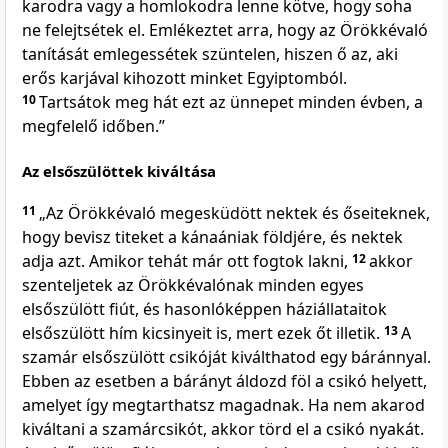
karodra vagy a homlokodra lenne kötve, hogy soha
ne felejtsétek el. Emlékeztet arra, hogy az Örökkévaló
tanítását emlegessétek szüntelen, hiszen ő az, aki
erős karjával kihozott minket Egyiptomból.
10
Tartsátok meg hát ezt az ünnepet minden évben, a
megfelelő időben.”
Az elsőszülöttek kiváltása
11
„Az Örökkévaló megesküdött nektek és őseiteknek,
hogy bevisz titeket a kánaániak földjére, és nektek
adja azt. Amikor tehát már ott fogtok lakni,
12
akkor
szenteljetek az Örökkévalónak minden egyes
elsőszülött fiút, és hasonlóképpen háziállataitok
elsőszülött hím kicsinyeit is, mert ezek őt illetik.
13
A
szamár elsőszülött csikóját kiválthatod egy báránnyal.
Ebben az esetben a bárányt áldozd föl a csikó helyett,
amelyet így megtarthatsz magadnak. Ha nem akarod
kiváltani a szamárcsikót, akkor törd el a csikó nyakát.