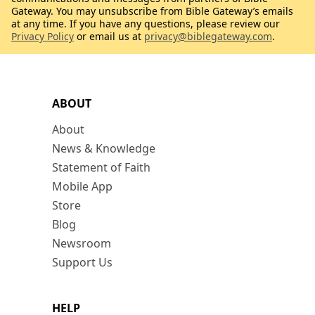
Gateway. You may unsubscribe from Bible Gateway’s emails
at any time. If you have any questions, please review our
Privacy Policy
or email us at
privacy@biblegateway.com
.
ABOUT
About
News & Knowledge
Statement of Faith
Mobile App
Store
Blog
Newsroom
Support Us
HELP