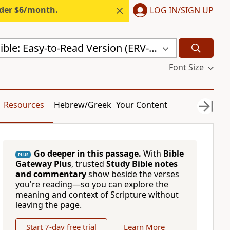
nder $6/month.
LOG IN/SIGN UP
Hungarian Bible: Easy-to-Read Version (ERV-HU)
Font Size
Resources
Hebrew/Greek
Your Content
Go deeper in this passage.
With
Bible
PLUS
Gateway Plus
, trusted
Study Bible notes
and commentary
show beside the verses
you're reading—so you can explore the
meaning and context of Scripture without
leaving the page.
Start 7-day free trial
Learn More