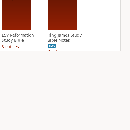
ESV Reformation
King James Study
Study Bible
Bible Notes
3
entries
PLUS
7
entries
NASB Charles F.
NIV Application
Stanley Life
Bible
Principles Bible
PLUS
Notes
4
entries