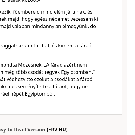
ezik, főembereid mind elém járulnak, és
nek majd, hogy egész népemet vezessem ki
 majd valóban mindannyian elmegyünk, de
raggal sarkon fordult, és kiment a fáraó
 mondta Mózesnek: „A fáraó azért nem
 én még több csodát tegyek Egyiptomban.”
át véghezvitte ezeket a csodákat a fáraó
való megkeményítette a fáraót, hogy ne
ráel népét Egyiptomból.
asy-to-Read Version
(ERV-HU)