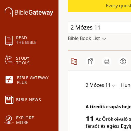
Every quest
READ
Bible Book List
THE BIBLE
STUDY
TOOLS
BIBLE GATEWAY
PLUS
2 Mózes 11
Hung
BIBLE NEWS
A tizedik csapás bej
11
EXPLORE
Az Örökkévaló s
MORE
fáraót és egész Egy