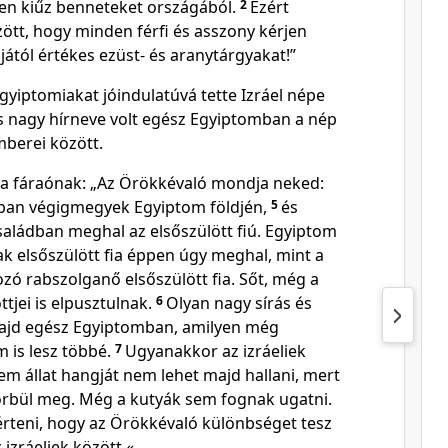
sen kiűz benneteket országából.
2
Ezért
ött, hogy minden férfi és asszony kérjen
ától értékes ezüst- és aranytárgyakat!”
gyiptomiakat jóindulatúvá tette Izráel népe
is nagy hírneve volt egész Egyiptomban a nép
mberei között.
a fáraónak: „Az Örökkévaló mondja neked:
ájban végigmegyek Egyiptom földjén,
5
és
aládban meghal az elsőszülött fiú. Egyiptom
ak elsőszülött fia éppen úgy meghal, mint a
ó rabszolganő elsőszülött fia. Sőt, még a
ttjei is elpusztulnak.
6
Olyan nagy sírás és
 majd egész Egyiptomban, amilyen még
 is lesz többé.
7
Ugyanakkor az izráeliek
m állat hangját nem lehet majd hallani, mert
örbül meg. Még a kutyák sem fognak ugatni.
rteni, hogy az Örökkévaló különbséget tesz
 izráeliek között.«