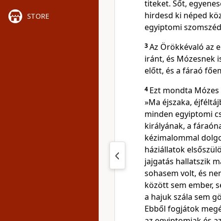
titeket. Sőt, egyene
hirdesd ki néped köz
STORE
egyiptomi szomszédj
3
Az Örökkévaló az e
iránt, és Mózesnek 
előtt, és a fáraó főe
4
Ezt mondta Mózes 
»Ma éjszaka, éjfélt
minden egyiptomi cs
királyának, a fáraón
kézimalommal dolgoz
háziállatok elsőszülö
jajgatás hallatszik
sohasem volt, és nem
között sem ember, se
a hajuk szála sem g
Ebből fogjátok megé
az egyiptomiak és az