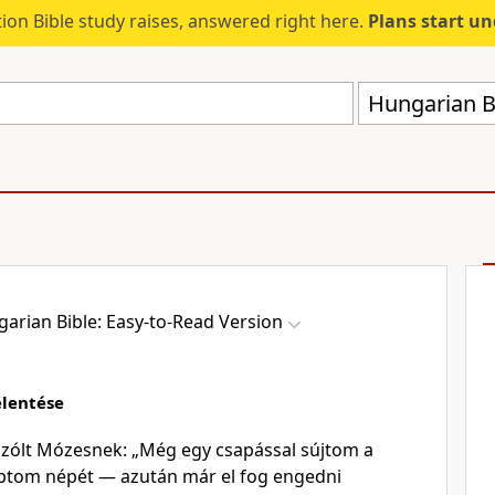
ion Bible study raises, answered right here.
Plans start u
arian Bible: Easy-to-Read Version
elentése
zólt Mózesnek: „Még egy csapással sújtom a
iptom népét — azután már el fog engedni