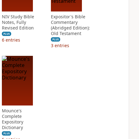
NIV Study Bible
Expositor's Bible
Notes, Fully
Commentary
Revised Edition
(Abridged Edition):
Old Testament
PLUS
6
entries
PLUS
3
entries
Mounce's
Complete
Expository
Dictionary
PLUS