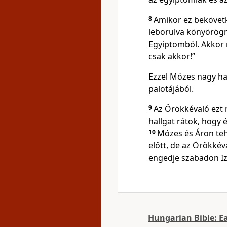
8
Amikor ez bekövetk
leborulva könyörög
Egyiptomból. Akkor
csak akkor!”
Ezzel Mózes nagy ha
palotájából.
9
Az Örökkévaló ezt
hallgat rátok, hogy
10
Mózes és Áron teh
előtt, de az Örökké
engedje szabadon Iz
Hungarian Bible: E