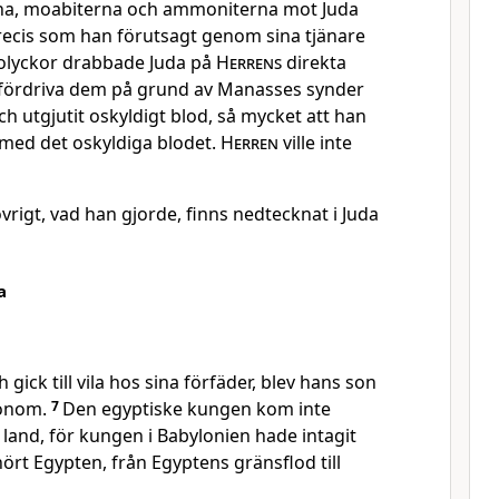
na, moabiterna och ammoniterna mot Juda
precis som han förutsagt genom sina tjänare
olyckor drabbade Juda på
Herrens
direkta
le fördriva dem på grund av Manasses synder
ch utgjutit oskyldigt blod, så mycket att han
 med det oskyldiga blodet.
Herren
ville inte
övrigt, vad han gjorde, finns nedtecknat i Juda
a
gick till vila hos sina förfäder, blev hans son
honom.
7
Den egyptiske kungen kom inte
t land, för kungen i Babylonien hade intagit
ört Egypten, från Egyptens gränsflod till