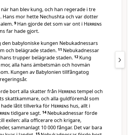
r när han blev kung, och han regerade i tre
. Hans mor hette Nechushta och var dotter
usalem.
9
Han gjorde det som var ont i
Herrens
s far hade gjort.
og den babyloniske kungen Nebukadnessars
em och belägrade staden.
11
Nebukadnessar
 hans trupper belägrade staden.
12
Kung
ns mor, alla hans ämbetsmän och hovmän
nom. Kungen av Babylonien tillfångatog
 regeringsår.
de bort alla skatter från
Herrens
tempel och
ets skattkammare, och alla guldföremål som
ade låtit tillverka för
Herrens
hus, allt i
rren
tidigare sagt.
14
Nebukadnessar förde
ll exilen: alla officerare och krigare,
der, sammanlagt 10 000 fångar. Det var bara
v kvar i landet.
15
Nebukadnessar förde bort