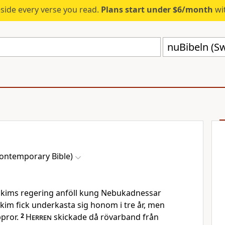
eside every verse you read.
Plans start under $6/month
wit
ontemporary Bible)
akims regering anföll kung Nebukadnessar
akim fick underkasta sig honom i tre år, men
ppror.
2
Herren
skickade då rövarband från