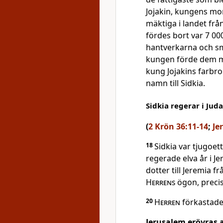
Jojakin, kungens mo
mäktiga i landet från
fördes bort var 7 000 
hantverkarna och sm
kungen förde dem me
kung Jojakins farbro
namn till Sidkia.
Sidkia regerar i Juda
(
2 Krön 36:11-14
;
Je
18
Sidkia var tjugoe
regerade elva år i 
dotter till Jeremia fr
Herrens
ögon, precis
20
Herren
förkastade 
Jerusalem erövras