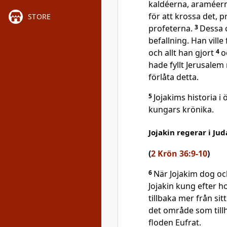
kaldéerna, araméer
för att krossa det, 
STORE
profeterna.
3
Dessa 
befallning. Han vil
och allt han gjort
4
o
hade fyllt Jerusalem
förlåta detta.
5
Jojakims historia i 
kungars krönika.
Jojakin regerar i Jud
(
2 Krön 36:9-10
)
6
När Jojakim dog och 
Jojakin kung efter 
tillbaka mer från sit
det område som tillh
floden Eufrat.