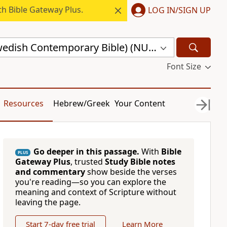
h Bible Gateway Plus.
LOG IN/SIGN UP
nuBibeln (Swedish Contemporary Bible) (NUB)
Font Size
Resources
Hebrew/Greek
Your Content
Go deeper in this passage.
With
Bible
PLUS
Gateway Plus
, trusted
Study Bible notes
and commentary
show beside the verses
you're reading—so you can explore the
meaning and context of Scripture without
leaving the page.
Start 7-day free trial
Learn More