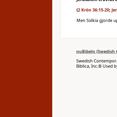
(
2 Krön 36:15-20
;
Je
Men Sidkia gjorde u
nuBibeln (Swedish 
Swedish Contemporar
Biblica, Inc.® Used 