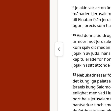
8
Jojakin var arton å
månader i Jerusalem
till Elnatan från Jer
ögon, precis som han
10
Vid denna tid dr
arméer mot Jerusal
kom själv dit medan
Jojakin av Juda, ha
kapitulerade för ho
Jojakin i sitt åttonde
13
Nebukadnessar för
det kungliga palats
Israels kung Salomo h
enlighet med vad
He
bort hela Jerusalem ti
hantverkare och sme
de fattigaste som ble