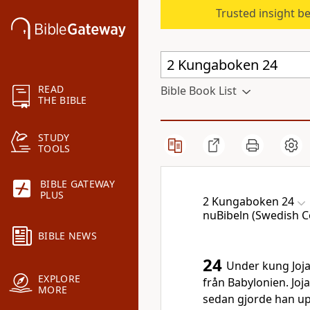
Trusted insight b
READ
Bible Book List
THE BIBLE
STUDY
TOOLS
BIBLE GATEWAY
PLUS
2 Kungaboken 24
nuBibeln (Swedish C
BIBLE NEWS
24
Under kung Joj
EXPLORE
från Babylonien. Joj
MORE
sedan gjorde han u