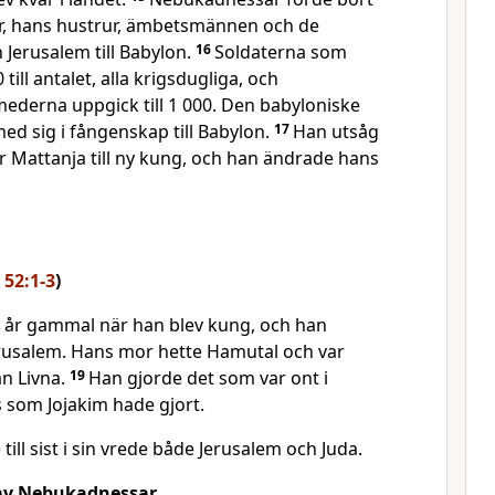
r, hans hustrur, ämbetsmännen och de
 Jerusalem till Babylon.
16
Soldaterna som
till antalet, alla krigsdugliga, och
ederna uppgick till 1 000. Den babyloniske
d sig i fångenskap till Babylon.
17
Han utsåg
r Mattanja till ny kung, och han ändrade hans
r 52:1-3
)
tt år gammal när han blev kung, och han
Jerusalem. Hans mor hette Hamutal och var
ån Livna.
19
Han gjorde det som var ont i
 som Jojakim hade gjort.
till sist i sin vrede både Jerusalem och Juda.
 av Nebukadnessar