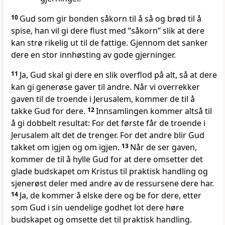
10
Gud som gir bonden såkorn til å så og brød til å
spise, han vil gi dere flust med ”såkorn” slik at dere
kan strø rikelig ut til de fattige. Gjennom det sanker
dere en stor innhøsting av gode gjerninger.
11
Ja, Gud skal gi dere en slik overflod på alt, så at dere
kan gi generøse gaver til andre. Når vi overrekker
gaven til de troende i Jerusalem, kommer de til å
takke Gud for dere.
12
Innsamlingen kommer altså til
å gi dobbelt resultat: For det første får de troende i
Jerusalem alt det de trenger. For det andre blir Gud
takket om igjen og om igjen.
13
Når de ser gaven,
kommer de til å hylle Gud for at dere omsetter det
glade budskapet om Kristus til praktisk handling og
sjenerøst deler med andre av de ressursene dere har.
14
Ja, de kommer å elske dere og be for dere, etter
som Gud i sin uendelige godhet lot dere høre
budskapet og omsette det til praktisk handling.