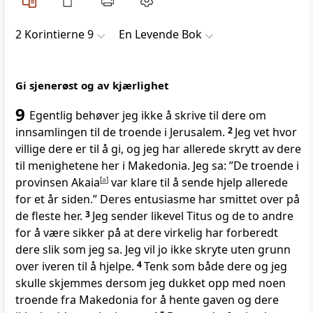
2 Korintierne 9
En Levende Bok
Gi sjenerøst og av kjærlighet
9
Egentlig behøver jeg ikke å skrive til dere om
innsamlingen til de troende i Jerusalem.
2
Jeg vet hvor
villige dere er til å gi, og jeg har allerede skrytt av dere
til menighetene her i Makedonia. Jeg sa: ”De troende i
provinsen Akaia
[
a
]
var klare til å sende hjelp allerede
for et år siden.” Deres entusiasme har smittet over på
de fleste her.
3
Jeg sender likevel Titus og de to andre
for å være sikker på at dere virkelig har forberedt
dere slik som jeg sa. Jeg vil jo ikke skryte uten grunn
over iveren til å hjelpe.
4
Tenk som både dere og jeg
skulle skjemmes dersom jeg dukket opp med noen
troende fra Makedonia for å hente gaven og dere