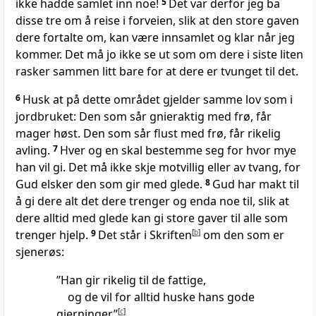
ikke hadde samlet inn noe!
5
Det var derfor jeg ba
disse tre om å reise i forveien, slik at den store gaven
dere fortalte om, kan være innsamlet og klar når jeg
kommer. Det må jo ikke se ut som om dere i siste liten
rasker sammen litt bare for at dere er tvunget til det.
6
Husk at på dette området gjelder samme lov som i
jordbruket: Den som sår gnieraktig med frø, får
mager høst. Den som sår flust med frø, får rikelig
avling.
7
Hver og en skal bestemme seg for hvor mye
han vil gi. Det må ikke skje motvillig eller av tvang, for
Gud elsker den som gir med glede.
8
Gud har makt til
å gi dere alt det dere trenger og enda noe til, slik at
dere alltid med glede kan gi store gaver til alle som
trenger hjelp.
9
Det står i Skriften
[
b
]
om den som er
sjenerøs:
”Han gir rikelig til de fattige,
og de vil for alltid huske hans gode
gjerninger.”
[
c
]