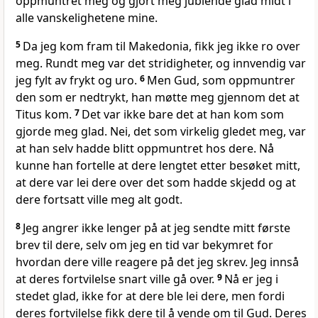
oppmuntret meg og gjort meg jublende glad midt i
alle vanskelighetene mine.
5
Da jeg kom fram til Makedonia, fikk jeg ikke ro over
meg. Rundt meg var det stridigheter, og innvendig var
jeg fylt av frykt og uro.
6
Men Gud, som oppmuntrer
den som er nedtrykt, han møtte meg gjennom det at
Titus kom.
7
Det var ikke bare det at han kom som
gjorde meg glad. Nei, det som virkelig gledet meg, var
at han selv hadde blitt oppmuntret hos dere. Nå
kunne han fortelle at dere lengtet etter besøket mitt,
at dere var lei dere over det som hadde skjedd og at
dere fortsatt ville meg alt godt.
8
Jeg angrer ikke lenger på at jeg sendte mitt første
brev til dere, selv om jeg en tid var bekymret for
hvordan dere ville reagere på det jeg skrev. Jeg innså
at deres fortvilelse snart ville gå over.
9
Nå er jeg i
stedet glad, ikke for at dere ble lei dere, men fordi
deres fortvilelse fikk dere til å vende om til Gud. Deres