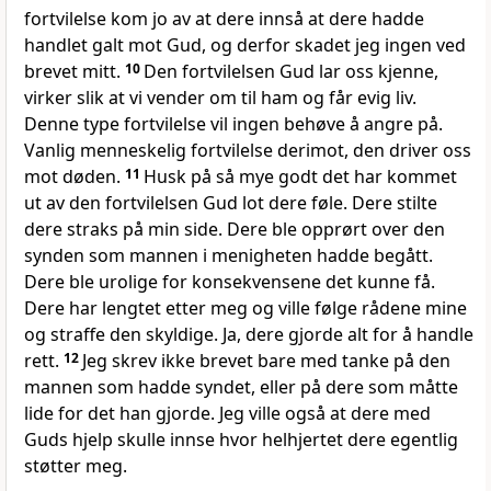
fortvilelse kom jo av at dere innså at dere hadde
handlet galt mot Gud, og derfor skadet jeg ingen ved
brevet mitt.
10
Den fortvilelsen Gud lar oss kjenne,
virker slik at vi vender om til ham og får evig liv.
Denne type fortvilelse vil ingen behøve å angre på.
Vanlig menneskelig fortvilelse derimot, den driver oss
mot døden.
11
Husk på så mye godt det har kommet
ut av den fortvilelsen Gud lot dere føle. Dere stilte
dere straks på min side. Dere ble opprørt over den
synden som mannen i menigheten hadde begått.
Dere ble urolige for konsekvensene det kunne få.
Dere har lengtet etter meg og ville følge rådene mine
og straffe den skyldige. Ja, dere gjorde alt for å handle
rett.
12
Jeg skrev ikke brevet bare med tanke på den
mannen som hadde syndet, eller på dere som måtte
lide for det han gjorde. Jeg ville også at dere med
Guds hjelp skulle innse hvor helhjertet dere egentlig
støtter meg.