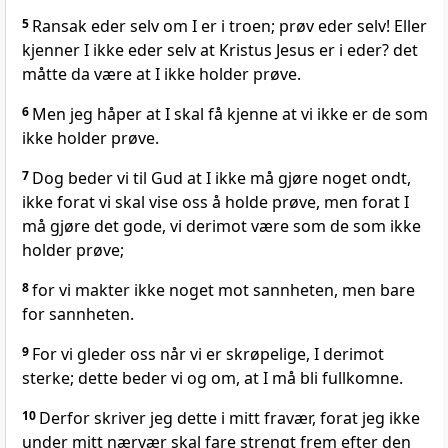
5
Ransak eder selv om I er i troen; prøv eder selv! Eller
kjenner I ikke eder selv at Kristus Jesus er i eder? det
måtte da være at I ikke holder prøve.
6
Men jeg håper at I skal få kjenne at vi ikke er de som
ikke holder prøve.
7
Dog beder vi til Gud at I ikke må gjøre noget ondt,
ikke forat vi skal vise oss å holde prøve, men forat I
må gjøre det gode, vi derimot være som de som ikke
holder prøve;
8
for vi makter ikke noget mot sannheten, men bare
for sannheten.
9
For vi gleder oss når vi er skrøpelige, I derimot
sterke; dette beder vi og om, at I må bli fullkomne.
10
Derfor skriver jeg dette i mitt fravær, forat jeg ikke
under mitt nærvær skal fare strengt frem efter den