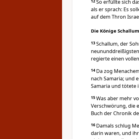
12
So erfüllte sich d
als er sprach: Es so
auf dem Thron Israe
Die Könige Schallum
13
Schallum, der Soh
neununddreißigsten J
regierte einen volle
14
Da zog Menachem,
nach Samaria; und er
Samaria und tötete i
15
Was aber mehr von
Verschwörung, die e
Buch der Chronik der
16
Damals schlug Men
darin waren, und ihr 