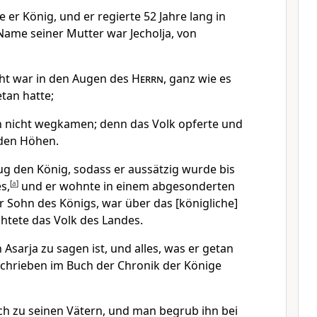
 er König, und er regierte 52 Jahre lang in
Name seiner Mutter war Jecholja, von
cht war in den Augen des
Herrn
, ganz wie es
tan hatte;
n nicht wegkamen; denn das Volk opferte und
 den Höhen.
ug den König, sodass er aussätzig wurde bis
s,
[
a
]
und er wohnte in einem abgesonderten
r Sohn des Königs, war über das [königliche]
chtete das Volk des Landes.
Asarja zu sagen ist, und alles, was er getan
eschrieben im Buch der Chronik der Könige
ich zu seinen Vätern, und man begrub ihn bei