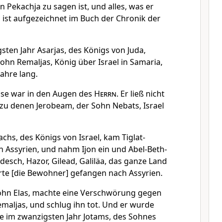
 Pekachja zu sagen ist, und alles, was er
s ist aufgezeichnet im Buch der Chronik der
sten Jahr Asarjas, des Königs von Juda,
ohn Remaljas, König über Israel in Samaria,
Jahre lang.
öse war in den Augen des
Herrn
. Er ließ nicht
zu denen Jerobeam, der Sohn Nebats, Israel
chs, des Königs von Israel, kam Tiglat-
on Assyrien, und nahm Ijon ein und Abel-Beth-
esch, Hazor, Gilead, Galiläa, das ganze Land
hrte [die Bewohner] gefangen nach Assyrien.
ohn Elas, machte eine Verschwörung gegen
maljas, und schlug ihn tot. Und er wurde
le im zwanzigsten Jahr Jotams, des Sohnes