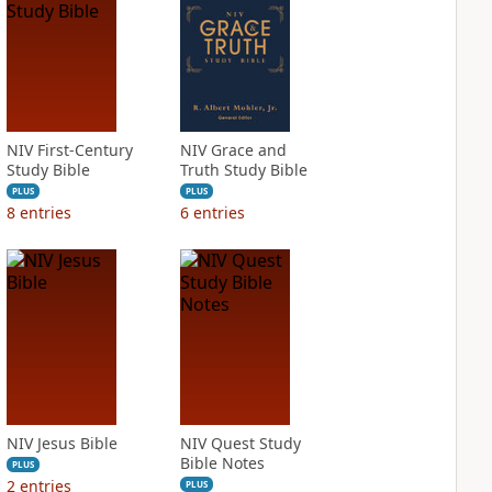
NIV First-Century
NIV Grace and
Study Bible
Truth Study Bible
PLUS
PLUS
8
entries
6
entries
NIV Jesus Bible
NIV Quest Study
Bible Notes
PLUS
2
entries
PLUS