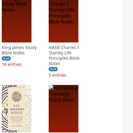
King James Study
NASB Charles F.
Bible Notes
Stanley Life
Principles Bible
PLUS
Notes
16
entries
PLUS
5
entries