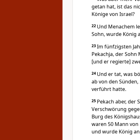
getan hat, ist das n
Könige von Israel?
22
Und Menachem legt
Sohn, wurde König an
23
Im fünfzigsten Jah
Pekachja, der Sohn 
[und er regierte] zwe
24
Und er tat, was b
ab von den Sünden, 
verführt hatte.
25
Pekach aber, der 
Verschwörung gegen 
Burg des Königshaus
waren 50 Mann von d
und wurde König an s