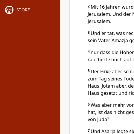
2
Mit 16 Jahren wurde
STORE
Jerusalem. Und der 
Jerusalem.
3
Und er tat, was re
sein Vater Amazja ge
4
nur dass die Höhe
räucherte noch auf
5
Der
Herr
aber schl
zum Tag seines Tode
Haus. Jotam aber, de
Haus gesetzt und ri
6
Was aber mehr von 
hat, ist das nicht g
von Juda?
7
Und Asarja legte s