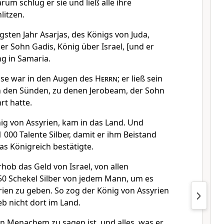
rum schlug er sie und ließ alle ihre
litzen.
sten Jahr Asarjas, des Königs von Juda,
 Sohn Gadis, König über Israel, [und er
ng in Samaria.
öse war in den Augen des
Herrn
; er ließ sein
n den Sünden, zu denen Jerobeam, der Sohn
rt hatte.
nig von Assyrien, kam in das Land. Und
000 Talente Silber, damit er ihm Beistand
s Königreich bestätigte.
b das Geld von Israel, von allen
50 Schekel Silber von jedem Mann, um es
ien zu geben. So zog der König von Assyrien
b nicht dort im Land.
 Menachem zu sagen ist, und alles, was er