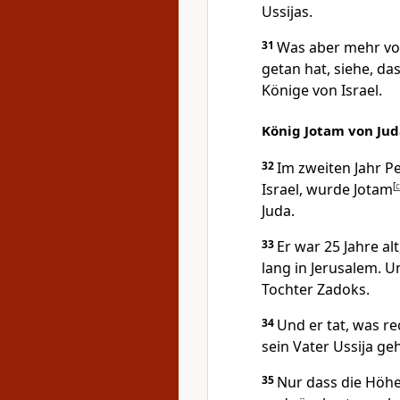
Ussijas.
31
Was aber mehr von
getan hat, siehe, da
Könige von Israel.
König Jotam von Jud
32
Im zweiten Jahr P
Israel, wurde Jotam
[
c
Juda.
33
Er war 25 Jahre al
lang in Jerusalem. 
Tochter Zadoks.
34
Und er tat, was r
sein Vater Ussija ge
35
Nur dass die Höh