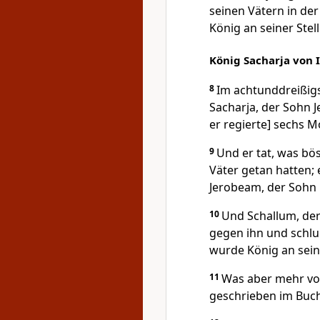
seinen Vätern in der
König an seiner Stell
König Sacharja von I
8
Im achtunddreißigs
Sacharja, der Sohn J
er regierte] sechs M
9
Und er tat, was bö
Väter getan hatten; 
Jerobeam, der Sohn N
10
Und Schallum, de
gegen ihn und schlu
wurde König an seine
11
Was aber mehr von 
geschrieben im Buch