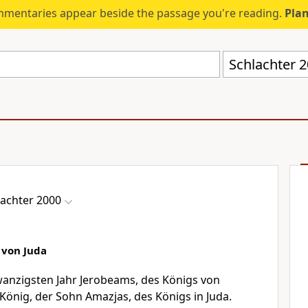
mmentaries appear beside the passage you're reading.
Plan
Schlachter 
lachter 2000
) von Juda
anzigsten Jahr Jerobeams, des Königs von
 König, der Sohn Amazjas, des Königs in Juda.