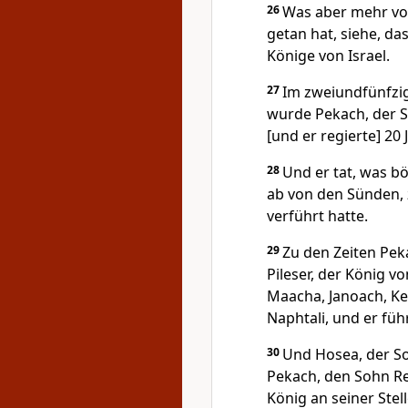
26
Was aber mehr von
getan hat, siehe, da
Könige von Israel.
27
Im zweiundfünfzig
wurde Pekach, der S
[und er regierte] 20 
28
Und er tat, was b
ab von den Sünden, 
verführt hatte.
29
Zu den Zeiten Peka
Pileser, der König v
Maacha, Janoach, Ked
Naphtali, und er fü
30
Und Hosea, der S
Pekach, den Sohn Re
König an seiner Stel