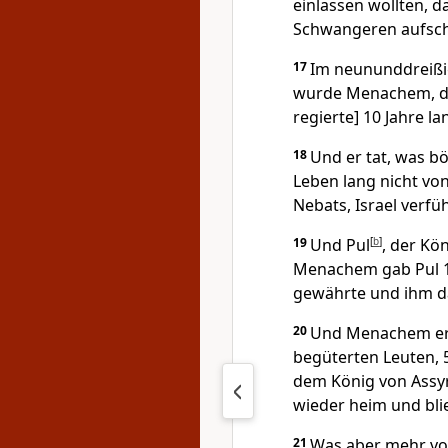
einlassen wollten, da
Schwangeren aufsch
17
Im neununddreißig
wurde Menachem, der
regierte] 10 Jahre la
18
Und er tat, was b
Leben lang nicht vo
Nebats, Israel verfüh
19
Und Pul
[
b
]
, der Kö
Menachem gab Pul 1 
gewährte und ihm da
20
Und Menachem erho
begüterten Leuten, 
dem König von Assyr
wieder heim und blie
21
Was aber mehr von