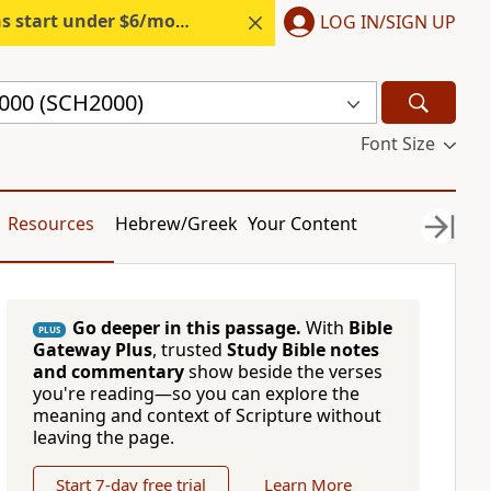
s start under $6/month.
Start free.
LOG IN/SIGN UP
2000 (SCH2000)
Font Size
Resources
Hebrew/Greek
Your Content
Go deeper in this passage.
With
Bible
PLUS
Gateway Plus
, trusted
Study Bible notes
and commentary
show beside the verses
you're reading—so you can explore the
meaning and context of Scripture without
leaving the page.
Start 7-day free trial
Learn More