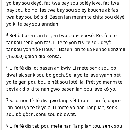
yo bay sou deyò, fas twa bay sou solèy leve, fas twa
bay sou bò nò, fas twa bay sou solèy kouche ak fas
twa bay sou bò sid. Basen lan menm te chita sou dèyè
yo ki te bay sou anndan.
5
Rebò basen lan te gen twa pous epesè. Rebò a te
tankou rebò yon tas. Li te fè yon ti vire sou deyò
tankou yon flè ki louvri. Basen lan te ka kenbe kenzmil
(15.000) galon dlo konsa.
6
Li fè fè dis lòt basen an kwiv. Li mete senk sou bò
dwat ak senk sou bò gòch. Se la yo te lave vyann bèt
yo te gen pou boule nèt sou lotèl la. Prèt yo menm te
sèvi ak dlo ki te nan gwo basen lan pou lave kò yo.
7
Salomon fè fè dis gwo lanp sèt branch an lò, dapre
jan pou yo te fè yo a. Li mete yo nan Tanp lan, senk
sou bò gòch, senk sou bò dwat.
8
Li fè fè dis tab pou mete nan Tanp lan tou, senk sou