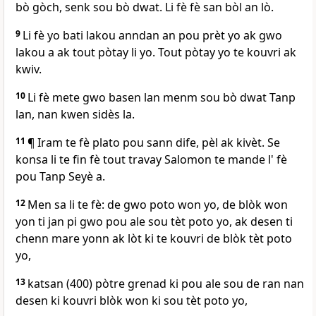
bò gòch, senk sou bò dwat. Li fè fè san bòl an lò.
9
Li fè yo bati lakou anndan an pou prèt yo ak gwo
lakou a ak tout pòtay li yo. Tout pòtay yo te kouvri ak
kwiv.
10
Li fè mete gwo basen lan menm sou bò dwat Tanp
lan, nan kwen sidès la.
11
¶ Iram te fè plato pou sann dife, pèl ak kivèt. Se
konsa li te fin fè tout travay Salomon te mande l' fè
pou Tanp Seyè a.
12
Men sa li te fè: de gwo poto won yo, de blòk won
yon ti jan pi gwo pou ale sou tèt poto yo, ak desen ti
chenn mare yonn ak lòt ki te kouvri de blòk tèt poto
yo,
13
katsan (400) pòtre grenad ki pou ale sou de ran nan
desen ki kouvri blòk won ki sou tèt poto yo,