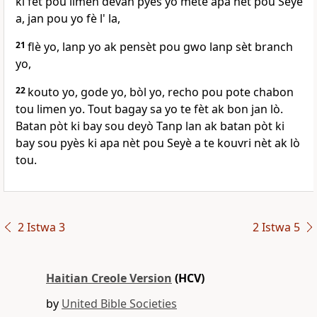
ki fèt pou limen devan pyès yo mete apa nèt pou Seyè
a, jan pou yo fè l' la,
21
flè yo, lanp yo ak pensèt pou gwo lanp sèt branch
yo,
22
kouto yo, gode yo, bòl yo, recho pou pote chabon
tou limen yo. Tout bagay sa yo te fèt ak bon jan lò.
Batan pòt ki bay sou deyò Tanp lan ak batan pòt ki
bay sou pyès ki apa nèt pou Seyè a te kouvri nèt ak lò
tou.
2 Istwa 3
2 Istwa 5
Haitian Creole Version
(HCV)
by
United Bible Societies