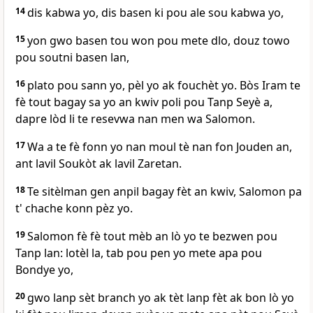
14
dis kabwa yo, dis basen ki pou ale sou kabwa yo,
15
yon gwo basen tou won pou mete dlo, douz towo
pou soutni basen lan,
16
plato pou sann yo, pèl yo ak fouchèt yo. Bòs Iram te
fè tout bagay sa yo an kwiv poli pou Tanp Seyè a,
dapre lòd li te resevwa nan men wa Salomon.
17
Wa a te fè fonn yo nan moul tè nan fon Jouden an,
ant lavil Soukòt ak lavil Zaretan.
18
Te sitèlman gen anpil bagay fèt an kwiv, Salomon pa
t' chache konn pèz yo.
19
Salomon fè fè tout mèb an lò yo te bezwen pou
Tanp lan: lotèl la, tab pou pen yo mete apa pou
Bondye yo,
20
gwo lanp sèt branch yo ak tèt lanp fèt ak bon lò yo