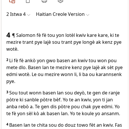
2 Istwa 4
Haitian Creole Version
4
¶ Salomon fè fè tou yon lotèl kwiv kare kare, ki te
mezire trant pye lajè sou trant pye longè ak kenz pye
wotè.
2
Li fè fè ankò yon gwo basen an kwiv tou won pou
mete dlo. Basen lan te mezire kenz pye lajè ak sèt pye
edmi wotè. Le ou mezire wonn li, li ba ou karannsenk
pye.
3
Sou tout wonn basen lan sou deyò, te gen de ranje
pòtre ki sanble pòtre bèf. Yo te an kwiv, yon ti jan
anba rebò a. Te gen dis pòtre pou chak pye edmi. Yo
te fè yon sèl kò ak basen lan. Yo te koule yo ansanm.
4
Basen lan te chita sou do douz towo fèt an kwiv. Fas