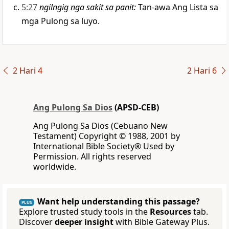
5:27
ngilngig nga sakit sa panit
:
Tan-awa Ang Lista sa
mga Pulong sa luyo.
2 Hari 4
2 Hari 6
Ang Pulong Sa Dios
(APSD-CEB)
Ang Pulong Sa Dios (Cebuano New
Testament) Copyright © 1988, 2001 by
International Bible Society® Used by
Permission. All rights reserved
worldwide.
Want help understanding this passage?
PLUS
Explore trusted study tools in the
Resources
tab.
Discover
deeper insight
with Bible Gateway Plus.