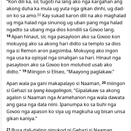
“Kon dili ka, sir, tugoti na lang ako nga kargahan ang
akong duha ka mula ug yuta nga gikan dinhi, ug dad-
on ko sa amo.
[
b
]
Kay sukad karon dili na ako maghalad
ug mga halad nga sinunog ug uban pang mga halad
ngadto sa ubang mga dios kondili sa
Ginoo
lang.
18
Apan hinaut, sir, nga pasayloon ako sa
Ginoo
kon
mokuyog ako sa akong hari didto sa templo sa dios
nga si Remon aron pagsimba. Mokuyog ako ingon
nga usa ka opisyal nga sinaligan sa hari. Hinaut nga
pasayloon ako sa
Ginoo
kon moluhod usab ako
didto.”
19
Miingon si Eliseo, “Maayong paglakaw.”
Apan wala pa gani makapalayo si Naaman,
20
miingon
si Gehazi
sa iyang kaugalingon
, “Gipalakaw sa akong
agalon si Naaman nga Aramehanon nga wala dawata
ang gasa nga dala niini. Ipanumpa ko sa buhi nga
Ginoo
nga apason ko siya ug magkuha ug bisan unsa
gikan kaniya.”
21
Busa dali-daling gigukod ni Gehazi si Naaman.