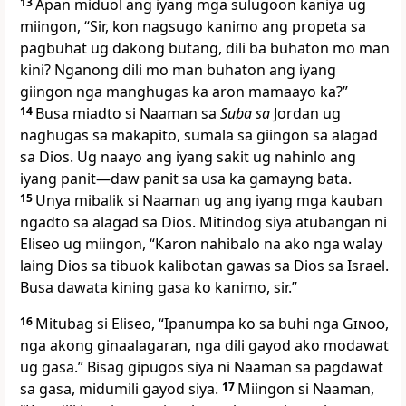
13
Apan miduol ang iyang mga sulugoon kaniya ug
miingon, “Sir, kon nagsugo kanimo ang propeta sa
pagbuhat ug dakong butang, dili ba buhaton mo man
kini? Nganong dili mo man buhaton ang iyang
giingon nga manghugas ka aron mamaayo ka?”
14
Busa miadto si Naaman sa
Suba sa
Jordan ug
naghugas sa makapito, sumala sa giingon sa alagad
sa Dios. Ug naayo ang iyang sakit ug nahinlo ang
iyang panit—daw panit sa usa ka gamayng bata.
15
Unya mibalik si Naaman ug ang iyang mga kauban
ngadto sa alagad sa Dios. Mitindog siya atubangan ni
Eliseo ug miingon, “Karon nahibalo na ako nga walay
laing Dios sa tibuok kalibotan gawas sa Dios sa Israel.
Busa dawata kining gasa ko kanimo, sir.”
16
Mitubag si Eliseo, “Ipanumpa ko sa buhi nga
Ginoo
,
nga akong ginaalagaran, nga dili gayod ako modawat
ug gasa.” Bisag gipugos siya ni Naaman sa pagdawat
sa gasa, midumili gayod siya.
17
Miingon si Naaman,