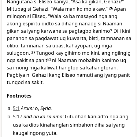
Nangutana si Eliseo kaniya, “Asa ka gikan, Gehazi?”
Mitubag si Gehazi, “Wala man ko molakaw.”
26
Apan
miingon si Eliseo, “Wala ka ba masayod nga ang
akong espiritu didto sa dihang nanaog si Naaman
gikan sa iyang karwahe sa pagtagbo kanimo? Dili kini
panahon sa pagdawat ug kuwarta, bisti, tamnanan sa
olibo, tamnanan sa ubas, kahayopan, ug mga
sulugoon.
27
Tungod kay gihimo mo kini, ang ngilngig
nga sakit sa panit
[
c
]
ni Naaman mobalhin kanimo ug
sa imong mga kaliwat hangtod sa kahangtoran.”
Pagbiya ni Gehazi kang Eliseo namuti ang iyang panit
tungod sa sakit.
Footnotes
5:1
Aram
:
o,
Syria.
5:17
dad-on ko sa amo
:
Gituohan kaniadto nga ang
usa ka dios kinahanglan simbahon diha sa iyang
kaugalingong yuta.