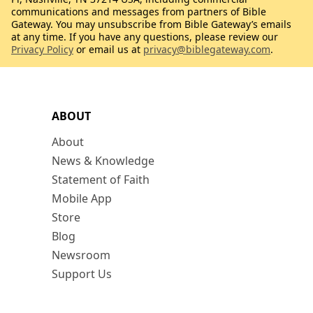
communications and messages from partners of Bible
Gateway. You may unsubscribe from Bible Gateway’s emails
at any time. If you have any questions, please review our
Privacy Policy
or email us at
privacy@biblegateway.com
.
ABOUT
About
News & Knowledge
Statement of Faith
Mobile App
Store
Blog
Newsroom
Support Us