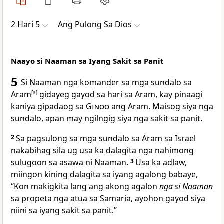
2 Hari 5
Ang Pulong Sa Dios
Naayo si Naaman sa Iyang Sakit sa Panit
5
Si Naaman nga komander sa mga sundalo sa
Aram
[
a
]
gidayeg gayod sa hari sa Aram, kay pinaagi
kaniya gipadaog sa
Ginoo
ang Aram. Maisog siya nga
sundalo, apan may ngilngig siya nga sakit sa panit.
2
Sa pagsulong sa mga sundalo sa Aram sa Israel
nakabihag sila ug usa ka dalagita nga nahimong
sulugoon sa asawa ni Naaman.
3
Usa ka adlaw,
miingon kining dalagita sa iyang agalong babaye,
“Kon makigkita lang ang akong agalon
nga si Naaman
sa propeta nga atua sa Samaria, ayohon gayod siya
niini sa iyang sakit sa panit.”