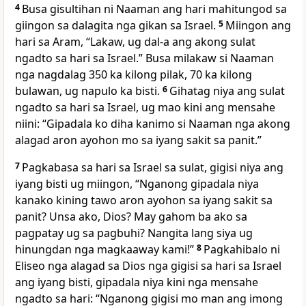
4
Busa gisultihan ni Naaman ang hari mahitungod sa
giingon sa dalagita nga gikan sa Israel.
5
Miingon ang
hari sa Aram, “Lakaw, ug dal-a ang akong sulat
ngadto sa hari sa Israel.” Busa milakaw si Naaman
nga nagdalag 350 ka kilong pilak, 70 ka kilong
bulawan, ug napulo ka bisti.
6
Gihatag niya ang sulat
ngadto sa hari sa Israel, ug mao kini ang mensahe
niini: “Gipadala ko diha kanimo si Naaman nga akong
alagad aron ayohon mo sa iyang sakit sa panit.”
7
Pagkabasa sa hari sa Israel sa sulat, gigisi niya ang
iyang bisti ug miingon, “Nganong gipadala niya
kanako kining tawo aron ayohon sa iyang sakit sa
panit? Unsa ako, Dios? May gahom ba ako sa
pagpatay ug sa pagbuhi? Nangita lang siya ug
hinungdan nga magkaaway kami!”
8
Pagkahibalo ni
Eliseo nga alagad sa Dios nga gigisi sa hari sa Israel
ang iyang bisti, gipadala niya kini nga mensahe
ngadto sa hari: “Nganong gigisi mo man ang imong