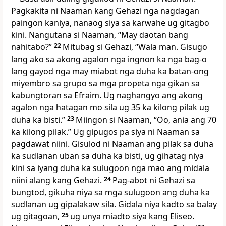
Pagkakita ni Naaman kang Gehazi nga nagdagan
paingon kaniya, nanaog siya sa karwahe ug gitagbo
kini. Nangutana si Naaman, “May daotan bang
nahitabo?”
22
Mitubag si Gehazi, “Wala man. Gisugo
lang ako sa akong agalon nga ingnon ka nga bag-o
lang gayod nga may miabot nga duha ka batan-ong
miyembro sa grupo sa mga propeta nga gikan sa
kabungtoran sa Efraim. Ug naghangyo ang akong
agalon nga hatagan mo sila ug 35 ka kilong pilak ug
duha ka bisti.”
23
Miingon si Naaman, “Oo, ania ang 70
ka kilong pilak.” Ug gipugos pa siya ni Naaman sa
pagdawat niini. Gisulod ni Naaman ang pilak sa duha
ka sudlanan uban sa duha ka bisti, ug gihatag niya
kini sa iyang duha ka sulugoon nga mao ang midala
niini alang kang Gehazi.
24
Pag-abot ni Gehazi sa
bungtod, gikuha niya sa mga sulugoon ang duha ka
sudlanan ug gipalakaw sila. Gidala niya kadto sa balay
ug gitagoan,
25
ug unya miadto siya kang Eliseo.