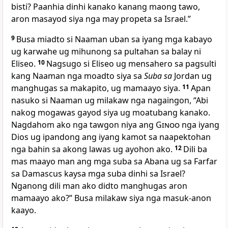
bisti? Paanhia dinhi kanako kanang maong tawo,
aron masayod siya nga may propeta sa Israel.”
9
Busa miadto si Naaman uban sa iyang mga kabayo
ug karwahe ug mihunong sa pultahan sa balay ni
Eliseo.
10
Nagsugo si Eliseo ug mensahero sa pagsulti
kang Naaman nga moadto siya sa
Suba sa
Jordan ug
manghugas sa makapito, ug mamaayo siya.
11
Apan
nasuko si Naaman ug milakaw nga nagaingon, “Abi
nakog mogawas gayod siya ug moatubang kanako.
Nagdahom ako nga tawgon niya ang
Ginoo
nga iyang
Dios ug ipandong ang iyang kamot sa naapektohan
nga bahin sa akong lawas ug ayohon ako.
12
Dili ba
mas maayo man ang mga suba sa Abana ug sa Farfar
sa Damascus kaysa mga suba dinhi sa Israel?
Nganong dili man ako didto manghugas aron
mamaayo ako?” Busa milakaw siya nga masuk-anon
kaayo.