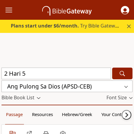
Plans start under $6/month.
Try Bible Gateway Plus.
Ang Pulong Sa Dios (APSD-CEB)
Bible Book List
Font Size
Passage
Resources
Hebrew/Greek
Your Content