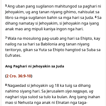
5
Ang uban pang sugilanon mahitungod sa paghari ni
Jehoyakim, ug ang tanan niyang gihimo, nahisulat sa
libro sa mga sugilanon bahin sa mga hari sa Juda.
6
Sa
dihang namatay si Jehoyakim, si Jehoyakin nga iyang
anak mao ang mipuli kaniya ingon nga hari.
7
Wala na mosulong pag-usab ang hari sa Ehipto, kay
nailog na sa hari sa Babilonia ang tanan niyang
teritoryo, gikan sa Yuta sa Ehipto hangtod sa Suba sa
Eufrates.
Ang Paghari ni Jehoyakin sa Juda
(
2 Cro. 36:9-10
)
8
Nagaedad si Jehoyakin ug 18 ka tuig sa dihang
nahimo siyang hari. Sa Jerusalem
siya nagpuyo, ug
naghari siya sulod sa tulo ka bulan. Ang iyang inahan
mao si Nehusta nga anak ni Elnatan nga taga-