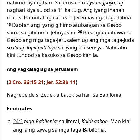
nahimo siyang hari. Sa Jerusalem
siya nagpuyo, ug
naghari siya sulod sa 11 ka tuig. Ang iyang inahan
mao si Hamutal nga anak ni Jeremias nga taga-Libna.
19
Daotan ang iyang gihimo atubangan sa
Ginoo
,
sama sa gihimo ni Jehoyakim.
20
Busa gipapahawa sa
Ginoo
ang mga taga-Jerusalem ug ang mga taga-Juda
sa ilang dapit pahilayo
sa iyang presensya. Nahitabo
kini tungod sa kasuko sa
Ginoo
kanila.
Ang Pagkalaglag sa Jerusalem
(
2 Cro. 36:15-21
;
Jer. 52:3b-11
)
Nagrebelde si Zedekia batok sa hari sa Babilonia.
Footnotes
24:2
taga-Babilonia
:
sa literal,
Kaldeanhon.
Mao kini
ang laing tawag sa mga taga-Babilonia.