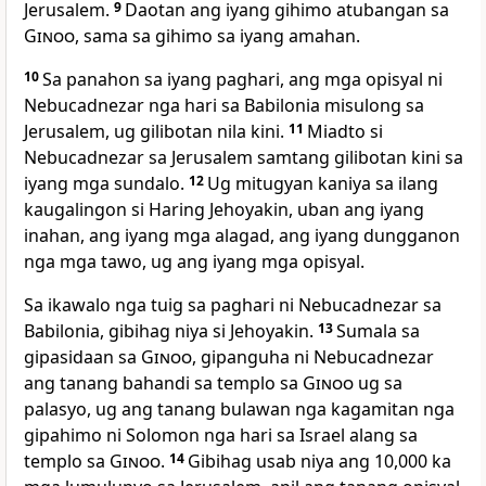
Jerusalem.
9
Daotan ang iyang gihimo atubangan sa
Ginoo
, sama sa gihimo sa iyang amahan.
10
Sa panahon sa iyang paghari, ang mga opisyal ni
Nebucadnezar nga hari sa Babilonia misulong sa
Jerusalem, ug gilibotan nila kini.
11
Miadto si
Nebucadnezar sa Jerusalem samtang gilibotan kini sa
iyang mga sundalo.
12
Ug mitugyan kaniya sa ilang
kaugalingon si Haring Jehoyakin, uban ang iyang
inahan, ang iyang mga alagad, ang iyang dungganon
nga mga tawo, ug ang iyang mga opisyal.
Sa ikawalo nga tuig sa paghari ni Nebucadnezar sa
Babilonia, gibihag niya si Jehoyakin.
13
Sumala sa
gipasidaan sa
Ginoo
, gipanguha ni Nebucadnezar
ang tanang bahandi sa templo sa
Ginoo
ug sa
palasyo, ug ang tanang bulawan nga kagamitan nga
gipahimo ni Solomon nga hari sa Israel alang sa
templo sa
Ginoo
.
14
Gibihag usab niya ang 10,000 ka