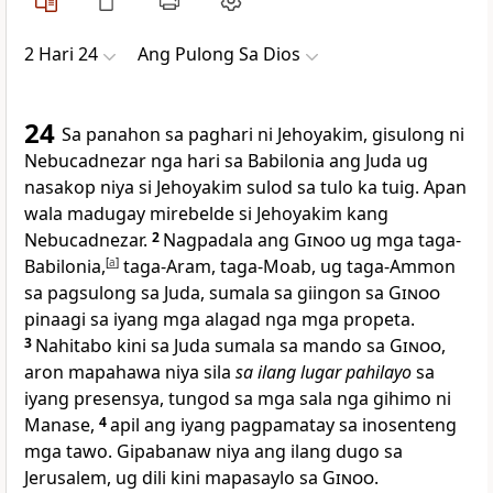
2 Hari 24
Ang Pulong Sa Dios
24
Sa panahon sa paghari ni Jehoyakim, gisulong ni
Nebucadnezar nga hari sa Babilonia ang Juda ug
nasakop niya si Jehoyakim sulod sa tulo ka tuig. Apan
wala madugay mirebelde si Jehoyakim kang
Nebucadnezar.
2
Nagpadala ang
Ginoo
ug mga taga-
Babilonia,
[
a
]
taga-Aram, taga-Moab, ug taga-Ammon
sa pagsulong sa Juda, sumala sa giingon sa
Ginoo
pinaagi sa iyang mga alagad nga mga propeta.
3
Nahitabo kini sa Juda sumala sa mando sa
Ginoo
,
aron mapahawa niya sila
sa ilang lugar pahilayo
sa
iyang presensya, tungod sa mga sala nga gihimo ni
Manase,
4
apil ang iyang pagpamatay sa inosenteng
mga tawo. Gipabanaw niya ang ilang dugo sa
Jerusalem, ug dili kini mapasaylo sa
Ginoo
.