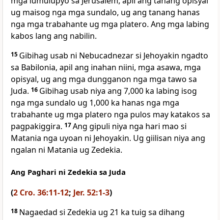
mga lumulupyo sa Jerusalem, apil ang tanang opisyal
ug maisog nga mga sundalo, ug ang tanang hanas
nga mga trabahante ug mga platero. Ang mga labing
kabos lang ang nabilin.
15
Gibihag usab ni Nebucadnezar si Jehoyakin ngadto
sa Babilonia, apil ang inahan niini, mga asawa, mga
opisyal, ug ang mga dungganon nga mga tawo sa
Juda.
16
Gibihag usab niya ang 7,000 ka labing isog
nga mga sundalo ug 1,000 ka hanas nga mga
trabahante ug mga platero nga pulos may katakos sa
pagpakiggira.
17
Ang gipuli niya nga hari mao si
Matania nga uyoan ni Jehoyakin. Ug giilisan niya ang
ngalan ni Matania ug Zedekia.
Ang Paghari ni Zedekia sa Juda
(
2 Cro. 36:11-12
;
Jer. 52:1-3
)
18
Nagaedad si Zedekia ug 21 ka tuig sa dihang