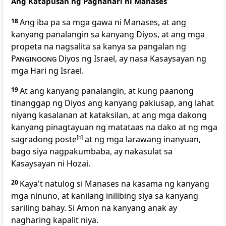
Ang Katapusan ng Paghahari ni Manases
18
Ang iba pa sa mga gawa ni Manases, at ang
kanyang panalangin sa kanyang Diyos, at ang mga
propeta na nagsalita sa kanya sa pangalan ng
Panginoong
Diyos ng Israel, ay nasa Kasaysayan ng
mga Hari ng Israel.
19
At ang kanyang panalangin, at kung paanong
tinanggap ng Diyos ang kanyang pakiusap, ang lahat
niyang kasalanan at kataksilan, at ang mga dakong
kanyang pinagtayuan ng matataas na dako at ng mga
sagradong poste
[
b
]
at ng mga larawang inanyuan,
bago siya nagpakumbaba, ay nakasulat sa
Kasaysayan ni Hozai.
20
Kaya't natulog si Manases na kasama ng kanyang
mga ninuno, at kanilang inilibing siya sa kanyang
sariling bahay. Si Amon na kanyang anak ay
nagharing kapalit niya.