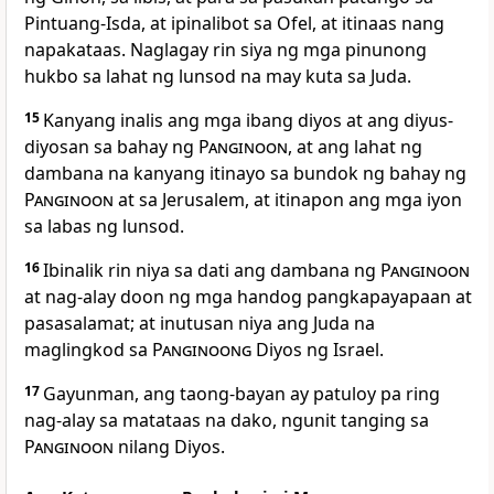
Pintuang-Isda, at ipinalibot sa Ofel, at itinaas nang
napakataas. Naglagay rin siya ng mga pinunong
hukbo sa lahat ng lunsod na may kuta sa Juda.
15
Kanyang inalis ang mga ibang diyos at ang diyus-
diyosan sa bahay ng
Panginoon
, at ang lahat ng
dambana na kanyang itinayo sa bundok ng bahay ng
Panginoon
at sa Jerusalem, at itinapon ang mga iyon
sa labas ng lunsod.
16
Ibinalik rin niya sa dati ang dambana ng
Panginoon
at nag-alay doon ng mga handog pangkapayapaan at
pasasalamat; at inutusan niya ang Juda na
maglingkod sa
Panginoong
Diyos ng Israel.
17
Gayunman, ang taong-bayan ay patuloy pa ring
nag-alay sa matataas na dako, ngunit tanging sa
Panginoon
nilang Diyos.