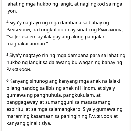
lahat ng mga hukbo ng langit, at naglingkod sa mga
iyon.
4
Siya'y
nagtayo ng mga dambana sa bahay ng
Panginoon
, na tungkol doon ay sinabi ng
Panginoon
,
“Sa Jerusalem ay ilalagay ang aking pangalan
magpakailanman.”
5
Siya'y nagtayo rin ng mga dambana para sa lahat ng
hukbo ng langit sa dalawang bulwagan ng bahay ng
Panginoon
.
6
Kanyang sinunog ang kanyang mga anak na lalaki
bilang handog sa libis ng anak ni Hinom, at siya'y
gumawa ng panghuhula, pangkukulam, at
panggagaway, at sumangguni sa masasamang
espiritu, at sa mga salamangkero. Siya'y gumawa ng
maraming kasamaan sa paningin ng
Panginoon
at
kanyang ginalit siya.