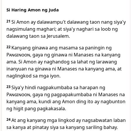
Si Haring Amon ng Juda
21
Si Amon ay dalawampu't dalawang taon nang siya'y
nagsimulang maghari; at siya'y naghari sa loob ng
dalawang taon sa Jerusalem.
22
Kanyang ginawa ang masama sa paningin ng
Panginoon
, gaya ng ginawa ni Manases na kanyang
ama. Si Amon ay naghandog sa lahat ng larawang
inanyuan na ginawa ni Manases na kanyang ama, at
naglingkod sa mga iyon.
23
Siya'y hindi nagpakumbaba sa harapan ng
Panginoon
, gaya ng pagpapakumbaba ni Manases na
kanyang ama, kundi ang Amon ding ito ay nagbunton
ng higit pang pagkakasala.
24
At ang kanyang mga lingkod ay nagsabwatan laban
sa kanya at pinatay siya sa kanyang sariling bahay.