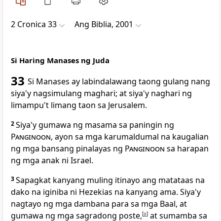
2 Cronica 33
Ang Biblia, 2001
Si Haring Manases ng Juda
33
Si Manases ay labindalawang taong gulang nang
siya'y nagsimulang maghari; at siya'y naghari ng
limampu't limang taon sa Jerusalem.
2
Siya'y
gumawa ng masama sa paningin ng
Panginoon
, ayon sa mga karumaldumal na kaugalian
ng mga bansang pinalayas ng
Panginoon
sa harapan
ng mga anak ni Israel.
3
Sapagkat kanyang muling itinayo ang matataas na
dako na iginiba ni Hezekias na kanyang ama. Siya'y
nagtayo ng mga dambana para sa mga Baal, at
gumawa ng mga sagradong poste,
[
a
]
at sumamba sa