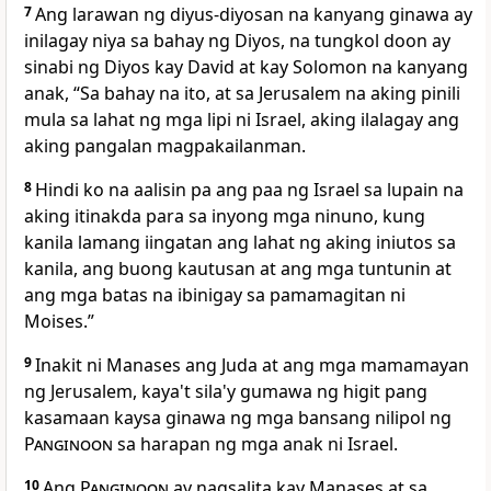
7
Ang
larawan ng diyus-diyosan na kanyang ginawa ay
inilagay niya sa bahay ng Diyos, na tungkol doon ay
sinabi ng Diyos kay David at kay Solomon na kanyang
anak, “Sa bahay na ito, at sa Jerusalem na aking pinili
mula sa lahat ng mga lipi ni Israel, aking ilalagay ang
aking pangalan magpakailanman.
8
Hindi ko na aalisin pa ang paa ng Israel sa lupain na
aking itinakda para sa inyong mga ninuno, kung
kanila lamang iingatan ang lahat ng aking iniutos sa
kanila, ang buong kautusan at ang mga tuntunin at
ang mga batas na ibinigay sa pamamagitan ni
Moises.”
9
Inakit ni Manases ang Juda at ang mga mamamayan
ng Jerusalem, kaya't sila'y gumawa ng higit pang
kasamaan kaysa ginawa ng mga bansang nilipol ng
Panginoon
sa harapan ng mga anak ni Israel.
10
Ang
Panginoon
ay nagsalita kay Manases at sa