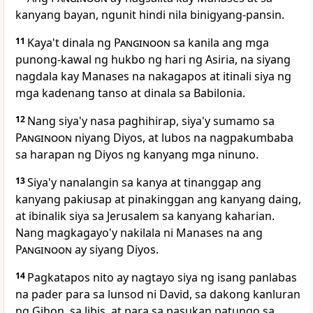
kanyang bayan, ngunit hindi nila binigyang-pansin.
11
Kaya't dinala ng
Panginoon
sa kanila ang mga
punong-kawal ng hukbo ng hari ng Asiria, na siyang
nagdala kay Manases na nakagapos at itinali siya ng
mga kadenang tanso at dinala sa Babilonia.
12
Nang siya'y nasa paghihirap, siya'y sumamo sa
Panginoon
niyang Diyos, at lubos na nagpakumbaba
sa harapan ng Diyos ng kanyang mga ninuno.
13
Siya'y nanalangin sa kanya at tinanggap ang
kanyang pakiusap at pinakinggan ang kanyang daing,
at ibinalik siya sa Jerusalem sa kanyang kaharian.
Nang magkagayo'y nakilala ni Manases na ang
Panginoon
ay siyang Diyos.
14
Pagkatapos nito ay nagtayo siya ng isang panlabas
na pader para sa lunsod ni David, sa dakong kanluran
ng Gihon, sa libis, at para sa pasukan patungo sa