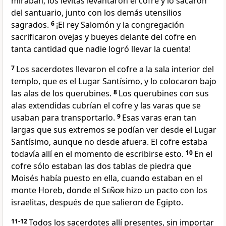
miraban, los levitas levantaron el cofre y lo sacaron
del santuario, junto con los demás utensilios
sagrados.
6
¡El rey Salomón y la congregación
sacrificaron ovejas y bueyes delante del cofre en
tanta cantidad que nadie logró llevar la cuenta!
7
Los sacerdotes llevaron el cofre a la sala interior del
templo, que es el Lugar Santísimo, y lo colocaron bajo
las alas de los querubines.
8
Los querubines con sus
alas extendidas cubrían el cofre y las varas que se
usaban para transportarlo.
9
Esas varas eran tan
largas que sus extremos se podían ver desde el Lugar
Santísimo, aunque no desde afuera. El cofre estaba
todavía allí en el momento de escribirse esto.
10
En el
cofre sólo estaban las dos tablas de piedra que
Moisés había puesto en ella, cuando estaban en el
monte Horeb, donde el
Señor
hizo un pacto con los
israelitas, después de que salieron de Egipto.
11-12
Todos los sacerdotes allí presentes, sin importar