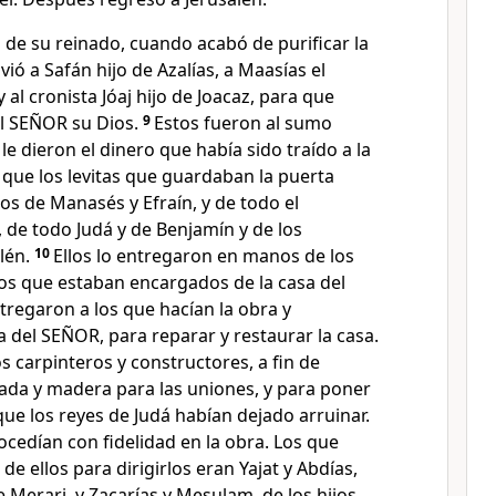
 de su reinado, cuando acabó de purificar la
nvió a Safán hijo de Azalías, a Maasías el
y al cronista Jóaj hijo de Joacaz, para que
el SEÑOR su Dios.
9
Estos fueron al sumo
le dieron el dinero que había sido traído a la
 que los levitas que guardaban la puerta
os de Manasés y Efraín, y de todo el
 de todo Judá y de Benjamín y de los
lén.
10
Ellos lo entregaron en manos de los
los que estaban encargados de la casa del
tregaron a los que hacían la obra y
a del SEÑOR, para reparar y restaurar la casa.
s carpinteros y constructores, a fin de
ada y madera para las uniones, y para poner
 que los reyes de Judá habían dejado arruinar.
cedían con fidelidad en la obra. Los que
e ellos para dirigirlos eran Yajat y Abdías,
de Merari, y Zacarías y Mesulam, de los hijos