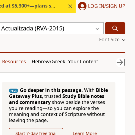
300+—plans start under $6/month.
LOG IN/SIGN UP
 Actualizada (RVA-2015)
Font Size
Resources
Hebrew/Greek
Your Content
Go deeper in this passage.
With
Bible
PLUS
Gateway Plus
, trusted
Study Bible notes
and commentary
show beside the verses
you're reading—so you can explore the
meaning and context of Scripture without
leaving the page.
Start 7-day free trial
Learn More