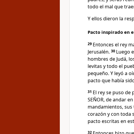
todo el mal que trae
Y ellos dieron la res
Pacto inspirado en el
29
Entonces el rey m
Jerusalén.
30
Luego e
hombres de Judá, los
levitas y todo el pu
pequeño. Y leyó a oíd
pacto que había sido
31
El rey se puso de 
SEÑOR, de andar en 
mandamientos, sus t
corazón y con toda s
pacto escritas en est
32
Entonces hizo qu