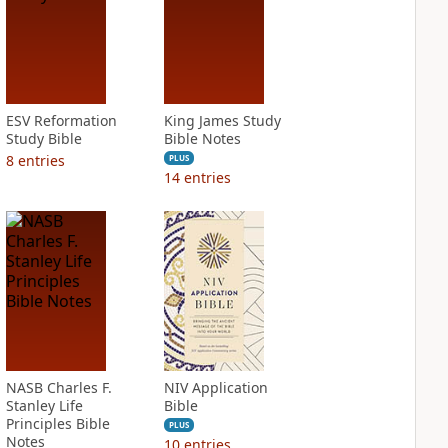
ESV Reformation
King James Study
Study Bible
Bible Notes
8
entries
PLUS
14
entries
NASB Charles F.
NIV Application
Stanley Life
Bible
Principles Bible
PLUS
Notes
10
entries