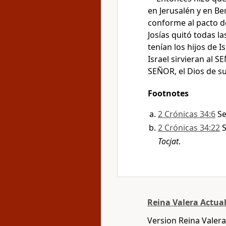
en Jerusalén y en Be
conforme al pacto de
Josías quitó todas l
tenían los hijos de I
Israel sirvieran al 
SEÑOR, el Dios de su
Footnotes
2 Crónicas 34:6
S
2 Crónicas 34:22
S
Tocjat
.
Reina Valera Actua
Version Reina Valera