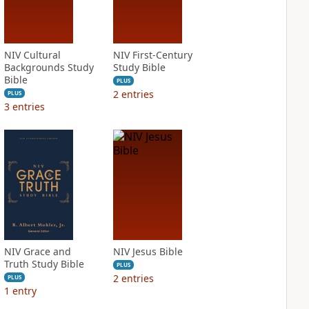
NIV Cultural
NIV First-Century
Backgrounds Study
Study Bible
Bible
PLUS
2
entries
PLUS
3
entries
NIV Grace and
NIV Jesus Bible
Truth Study Bible
PLUS
2
entries
PLUS
1
entry