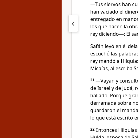
—Tus siervos han cu
han vaciado el diner
entregado en manos
los que hacen la obr
rey diciendo—: El sa
Safán leyó en él dela
escuchó las palabras
rey mandó a Hilquías
Micaías, al escriba S
21
—Vayan y consulte
de Israel y de Judá, 
hallado. Porque gran
derramada sobre no
guardaron el manda
lo que está escrito e
22
Entonces Hilquías 
Hulda, esposa de Sal