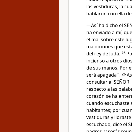
las vestiduras, la cu
hablaron con ella de
—Así ha dicho el SEÑ
ha enviado a mí, que
el mal sobre este lug
maldiciones que está
del rey de Judá.
25
Po
incienso a otros dio
de sus manos. Por es
será apagada’”.
26
As
consultar al SEÑOR: 
respecto a las pala
corazón se ha entern
cuando escuchaste s
habitantes; por cuan
vestiduras y llorast
escuchado, dice el 
padres, y serás reun