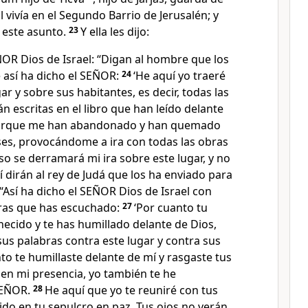
al vivía en el Segundo Barrio de Jerusalén; y
 este asunto.
23
Y ella les dijo:
OR Dios de Israel: “Digan al hombre que los
 así ha dicho el SEÑOR:
24
‘He aquí yo traeré
ar y sobre sus habitantes, es decir, todas las
n escritas en el libro que han leído delante
rque me han abandonado y han quemado
ses, provocándome a ira con todas las obras
o se derramará mi ira sobre este lugar, y no
í dirán al rey de Judá que los ha enviado para
“Así ha dicho el SEÑOR Dios de Israel con
bras que has escuchado:
27
‘Por cuanto tu
ecido y te has humillado delante de Dios,
us palabras contra este lugar y contra sus
to te humillaste delante de mí y rasgaste tus
e en mi presencia, yo también te he
SEÑOR.
28
He aquí que yo te reuniré con tus
ido en tu sepulcro en paz. Tus ojos no verán