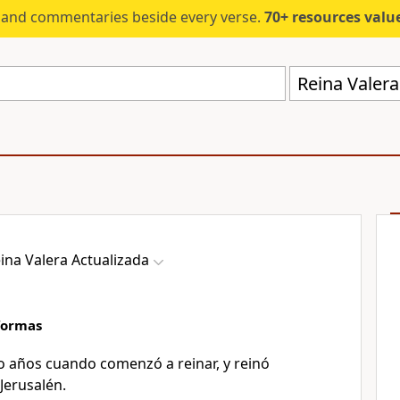
s and commentaries beside every verse.
70+ resources valued at $5,
Reina Valera
ina Valera Actualizada
eformas
ho años cuando comenzó a reinar, y reinó
 Jerusalén.