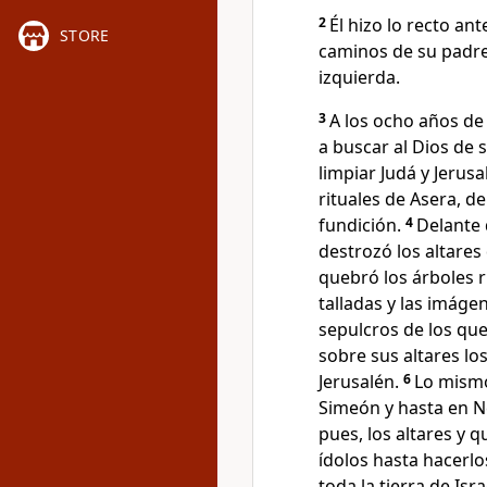
2
Él hizo lo recto an
STORE
caminos de su padre 
izquierda.
3
A los ocho años d
a buscar al Dios de 
limpiar Judá y Jerusa
rituales de Asera, d
fundición.
4
Delante 
destrozó los altare
quebró los árboles r
talladas y las imáge
sepulcros de los que
sobre sus altares los
Jerusalén.
6
Lo mismo
Simeón y hasta en Ne
pues, los altares y q
ídolos hasta hacerlo
toda la tierra de Isr