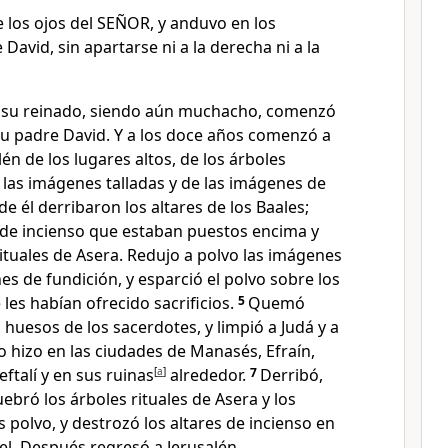
te los ojos del SEÑOR, y anduvo en los
David, sin apartarse ni a la derecha ni a la
e su reinado, siendo aún muchacho, comenzó
su padre David. Y a los doce años comenzó a
lén de los lugares altos, de los árboles
e las imágenes talladas y de las imágenes de
de él derribaron los altares de los Baales;
s de incienso que estaban puestos encima y
ituales de Asera. Redujo a polvo las imágenes
nes de fundición, y esparció el polvo sobre los
 les habían ofrecido sacrificios.
5
Quemó
 huesos de los sacerdotes, y limpió a Judá y a
 hizo en las ciudades de Manasés, Efraín,
ftalí y en sus ruinas
[
a
]
alrededor.
7
Derribó,
uebró los árboles rituales de Asera y los
s polvo, y destrozó los altares de incienso en
ael. Después regresó a Jerusalén.