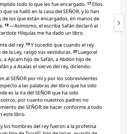
mplido todo lo que les fue encargado.
17
Ellos
o que se halló en la casa del SEÑOR, y lo han
 de los que están encargados, en manos de
a.
18
—Asimismo, el escriba Safán declaró al
cerdote Hilquías me ha dado un libro.
nte del rey.
19
Y sucedió que cuando el rey
 de la Ley, rasgó sus vestiduras.
20
Luego el
, a Ajicam hijo de Safán, a Abdón hijo de
afán y a Asaías el siervo del rey, diciendo:
n al SEÑOR por mí y por los sobrevivientes
respecto a las palabras del libro que ha sido
de es la ira del SEÑOR que ha sido
sotros, por cuanto nuestros padres no
miento del SEÑOR de hacer conforme a todo
n este libro.
y los hombres del rey fueron a la profetisa
um hijo de Ticva
[
b
]
, hijo de Jarjas, guarda de