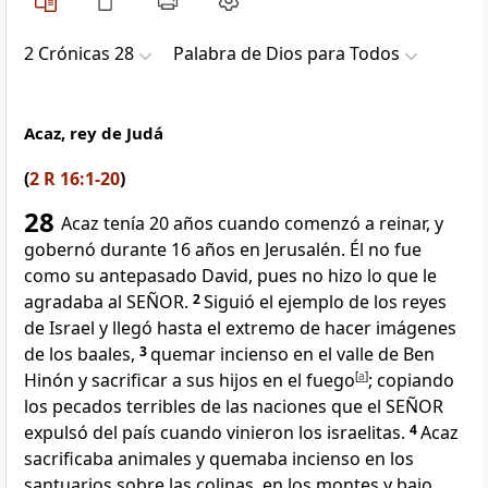
2 Crónicas 28
Palabra de Dios para Todos
Acaz, rey de Judá
(
2 R 16:1-20
)
28
Acaz tenía 20 años cuando comenzó a reinar, y
gobernó durante 16 años en Jerusalén. Él no fue
como su antepasado David, pues no hizo lo que le
agradaba al SEÑOR.
2
Siguió el ejemplo de los reyes
de Israel y llegó hasta el extremo de hacer imágenes
de los baales,
3
quemar incienso en el valle de Ben
Hinón y sacrificar a sus hijos en el fuego
[
a
]
; copiando
los pecados terribles de las naciones que el SEÑOR
expulsó del país cuando vinieron los israelitas.
4
Acaz
sacrificaba animales y quemaba incienso en los
santuarios sobre las colinas, en los montes y bajo