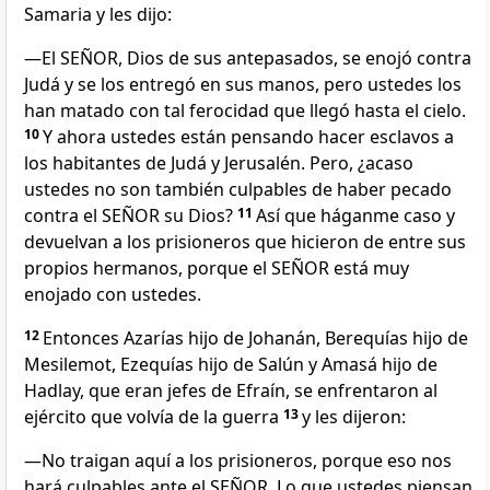
Samaria y les dijo:
—El SEÑOR, Dios de sus antepasados, se enojó contra
Judá y se los entregó en sus manos, pero ustedes los
han matado con tal ferocidad que llegó hasta el cielo.
10
Y ahora ustedes están pensando hacer esclavos a
los habitantes de Judá y Jerusalén. Pero, ¿acaso
ustedes no son también culpables de haber pecado
contra el SEÑOR su Dios?
11
Así que háganme caso y
devuelvan a los prisioneros que hicieron de entre sus
propios hermanos, porque el SEÑOR está muy
enojado con ustedes.
12
Entonces Azarías hijo de Johanán, Berequías hijo de
Mesilemot, Ezequías hijo de Salún y Amasá hijo de
Hadlay, que eran jefes de Efraín, se enfrentaron al
ejército que volvía de la guerra
13
y les dijeron:
—No traigan aquí a los prisioneros, porque eso nos
hará culpables ante el SEÑOR. Lo que ustedes piensan