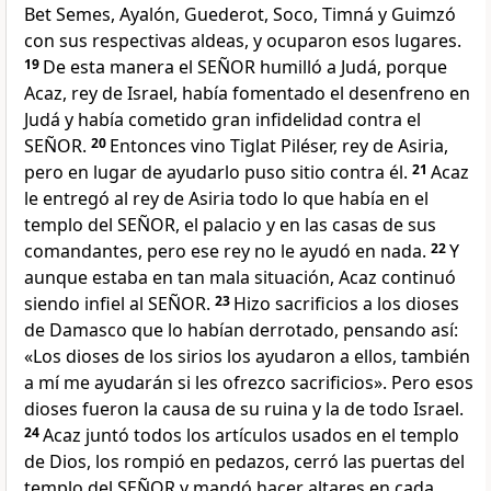
Bet Semes, Ayalón, Guederot, Soco, Timná y Guimzó
con sus respectivas aldeas, y ocuparon esos lugares.
19
De esta manera el SEÑOR humilló a Judá, porque
Acaz, rey de Israel, había fomentado el desenfreno en
Judá y había cometido gran infidelidad contra el
SEÑOR.
20
Entonces vino Tiglat Piléser, rey de Asiria,
pero en lugar de ayudarlo puso sitio contra él.
21
Acaz
le entregó al rey de Asiria todo lo que había en el
templo del SEÑOR, el palacio y en las casas de sus
comandantes, pero ese rey no le ayudó en nada.
22
Y
aunque estaba en tan mala situación, Acaz continuó
siendo infiel al SEÑOR.
23
Hizo sacrificios a los dioses
de Damasco que lo habían derrotado, pensando así:
«Los dioses de los sirios los ayudaron a ellos, también
a mí me ayudarán si les ofrezco sacrificios». Pero esos
dioses fueron la causa de su ruina y la de todo Israel.
24
Acaz juntó todos los artículos usados en el templo
de Dios, los rompió en pedazos, cerró las puertas del
templo del SEÑOR y mandó hacer altares en cada