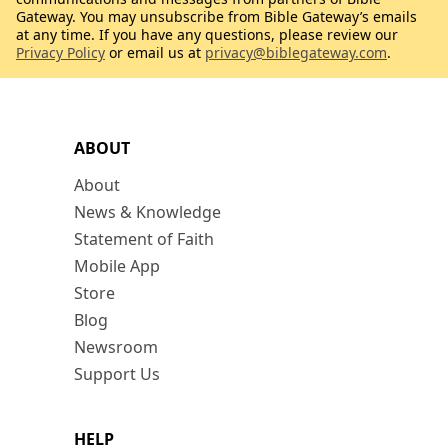
Gateway. You may unsubscribe from Bible Gateway’s emails
at any time. If you have any questions, please review our
Privacy Policy
or email us at
privacy@biblegateway.com
.
ABOUT
About
News & Knowledge
Statement of Faith
Mobile App
Store
Blog
Newsroom
Support Us
HELP