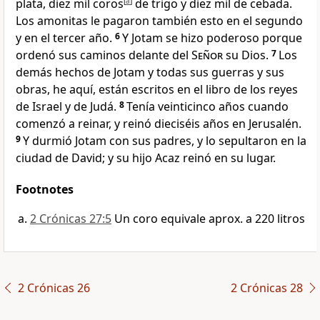
plata, diez mil coros
[
a
]
de trigo y diez mil de cebada.
Los amonitas le pagaron también esto en el segundo
y en el tercer año.
6
Y Jotam se hizo poderoso porque
ordenó sus caminos delante del
Señor
su Dios
.
7
Los
demás hechos de Jotam y todas sus guerras y sus
obras, he aquí, están escritos en el libro de los reyes
de Israel y de Judá
.
8
Tenía veinticinco años cuando
comenzó a reinar, y reinó dieciséis años en Jerusalén
.
9
Y durmió Jotam con sus padres, y lo sepultaron en la
ciudad de David; y su hijo Acaz reinó en su lugar.
Footnotes
2 Crónicas 27:5
Un coro equivale aprox. a 220 litros
2 Crónicas 26
2 Crónicas 28