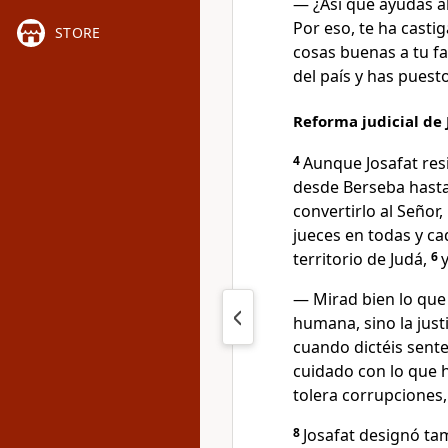
— ¿Así que ayudas a
Por eso, te ha castig
STORE
cosas buenas a tu f
del país y has puest
Reforma judicial de 
4
Aunque Josafat resid
desde Berseba hasta 
convertirlo al Señor
jueces en todas y ca
territorio de Judá,
6
— Mirad bien lo que 
humana, sino la just
cuando dictéis sente
cuidado con lo que 
tolera corrupciones,
8
Josafat designó tam