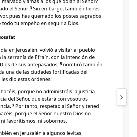
l malvado y amas a los que odian al Señor?
ado el Señor.
3
Sin embargo, también tienes
avor, pues has quemado los postes sagrados
o todo tu empeño en seguir a Dios.
Josafat
ía en Jerusalén, volvió a visitar al pueblo
la serranía de Efraín, con la intención de
, Dios de sus antepasados;
5
nombró también
da una de las ciudades fortificadas del
y les dio estas órdenes:
hacéis, porque no administráis la justicia
icia del Señor, que estará con vosotros
ncia.
7
Por tanto, respetad al Señor y tened
hacéis, porque el Señor nuestro Dios no
 ni favoritismos, ni sobornos.
bién en Jerusalén a algunos levitas,