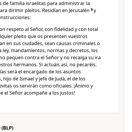
 de familia israelitas para administrar la
para dirimir pleitos. Residían en Jerusalén
9
y
 instrucciones:
n respeto al Señor, con fidelidad y con total
lquier pleito que os presenten vuestros
n en sus ciudades, sean causas criminales o
la ley, mandamientos, normas y decretos, los
 no pequen contra el Señor y no recaiga su ira
stros hermanos. Si actuáis así, no pecaréis.
ías será el encargado de los asuntos
, hijo de Ismael y jefe de Judá, el de los
levitas os servirán como oficiales. ¡Ánimo y
e el Señor acompañe a los justos!
)
(BLP)