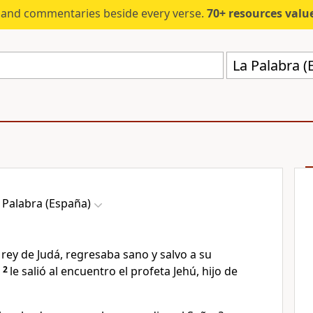
s and commentaries beside every verse.
70+ resources valued at $5,
La Palabra (
 Palabra (España)
 rey de Judá, regresaba sano y salvo a su
2
le salió al encuentro el profeta Jehú, hijo de