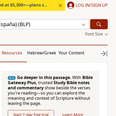
300+—plans start under $6/month.
LOG IN/SIGN UP
España) (BLP)
Font Size
Resources
Hebrew/Greek
Your Content
Go deeper in this passage.
With
Bible
PLUS
Gateway Plus
, trusted
Study Bible notes
and commentary
show beside the verses
you're reading—so you can explore the
meaning and context of Scripture without
leaving the page.
Start 7-day free trial
Learn More