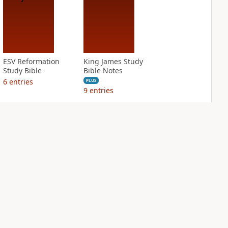
ESV Reformation
King James Study
Study Bible
Bible Notes
6
entries
PLUS
9
entries
NASB Charles F.
NIV Application
Stanley Life
Bible
Principles Bible
PLUS
Notes
5
entries