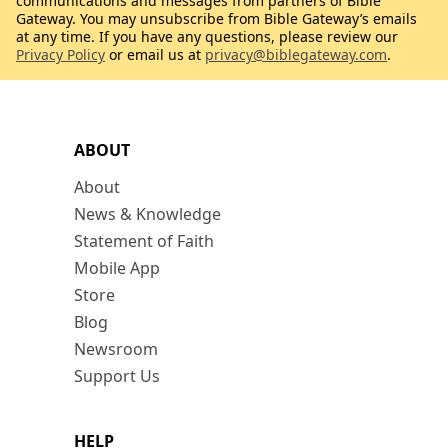
communications and messages from partners of Bible
Gateway. You may unsubscribe from Bible Gateway’s emails
at any time. If you have any questions, please review our
Privacy Policy
or email us at
privacy@biblegateway.com
.
ABOUT
About
News & Knowledge
Statement of Faith
Mobile App
Store
Blog
Newsroom
Support Us
HELP