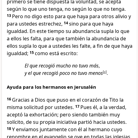
primero se tiene dispuesta la voluntad, se acepta
según lo que uno tenga, no según lo que no tenga.
13
Pero no digo esto para que haya para otros alivio y
para ustedes estrechez,
14
sino para que haya
igualdad. En este tiempo su abundancia supla lo que
a ellos les falta, para que también la abundancia de
ellos supla lo que a ustedes les falte, a fin de que haya
igualdad;
15
como está escrito:
El que recogió mucho no tuvo más
,
y el que recogió poco no tuvo menos
[
a
]
.
Ayuda para los hermanos en Jerusalén
16
Gracias a Dios que puso en el corazón de Tito la
misma solicitud por ustedes.
17
Pues él, a la verdad,
aceptó la exhortación; pero siendo también muy
solícito, de su propia iniciativa partió hacia ustedes.
18
Y enviamos juntamente con él al hermano cuyo
renombre en el evangelio se oye en todas las iglesias.