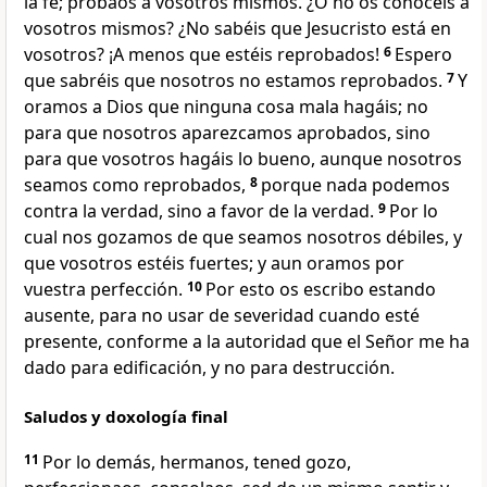
la fe; probaos a vosotros mismos. ¿O no os conocéis a
vosotros mismos? ¿No sabéis que Jesucristo está en
vosotros? ¡A menos que estéis reprobados!
6
Espero
que sabréis que nosotros no estamos reprobados.
7
Y
oramos a Dios que ninguna cosa mala hagáis; no
para que nosotros aparezcamos aprobados, sino
para que vosotros hagáis lo bueno, aunque nosotros
seamos como reprobados,
8
porque nada podemos
contra la verdad, sino a favor de la verdad.
9
Por lo
cual nos gozamos de que seamos nosotros débiles, y
que vosotros estéis fuertes; y aun oramos por
vuestra perfección.
10
Por esto os escribo estando
ausente, para no usar de severidad cuando esté
presente, conforme a la autoridad que el Señor me ha
dado para edificación, y no para destrucción.
Saludos y doxología final
11
Por lo demás, hermanos, tened gozo,