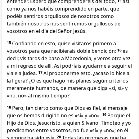
entender. Espero que comprenderéis del todo,
14
así
como ya nos habéis comprendido en parte, que
podéis sentiros orgullosos de nosotros como
también nosotros nos sentiremos orgullosos de
vosotros en el día del Señor Jesús.
15
Confiando en esto, quise visitaros primero a
vosotros para que recibierais doble bendición;
16
es
decir, visitaros de paso a Macedonia, y veros otra vez
a mi regreso de allí. Así podríais ayudarme a seguir el
viaje a Judea.
17
Al proponerme esto, ¿acaso lo hice a
la ligera? ¿O es que hago mis planes según criterios
meramente humanos, de manera que diga «sí, sí» y
«no, no» al mismo tiempo?
18
Pero, tan cierto como que Dios es fiel, el mensaje
que os hemos dirigido no es «sí» y «no».
19
Porque el
Hijo de Dios, Jesucristo, a quien Silvano, Timoteo y yo
predicamos entre vosotros, no fue «sí» y «no»; en él
siempre ha sido «sí».
20
Todas las promesas que ha