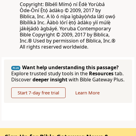
Copyright: Bíbélì Mímọ́ ní Èdè Yorùbá
Òde-Òní Ẹ̀tọ́ àdàkọ © 2009, 2017 by
Biblica, Inc. A lò ó nípa ìgbàyọ̀ǹda láti ọwọ́
Bíbílíkà Inc. Ààbò lórí ẹ̀tọ́ àdàkọ yìí múlẹ̀
jákèjádò àgbáyé. Yoruba Contemporary
Bible Copyright © 2009, 2017 by Biblica,
Inc.® Used by permission of Biblica, Inc.®
All rights reserved worldwide.
Want help understanding this passage?
PLUS
Explore trusted study tools in the
Resources
tab.
Discover
deeper insight
with Bible Gateway Plus.
Start 7-day free trial
Learn More