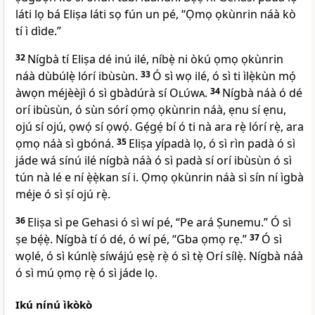
láti lọ bá Eliṣa láti sọ fún un pé, “Ọmọ ọkùnrin náà kò
tí ì dìde.”
32
Nígbà tí Eliṣa dé inú ilé, níbẹ̀ ni òkú ọmọ ọkùnrin
náà dùbúlẹ̀ lórí ibùsùn.
33
Ó sì wọ ilé, ó sì ti ìlẹ̀kùn mọ́
àwọn méjèèjì ó sì gbàdúrà sí
Olúwa
.
34
Nígbà náà ó dé
orí ibùsùn, ó sùn sórí ọmọ ọkùnrin náà, ẹnu sí ẹnu,
ojú sí ojú, ọwọ́ sí ọwọ́. Gẹ́gẹ́ bí ó ti nà ara rẹ̀ lórí rẹ̀, ara
ọmọ náà sì gbóná.
35
Eliṣa yípadà lọ, ó sì rìn padà ó sì
jáde wá sínú ilé nígbà náà ó sì padà sí orí ibùsùn ó sì
tún nà lé e ní ẹ̀ẹ̀kan sí i. Ọmọ ọkùnrin náà sì sín ní ìgbà
méje ó sì ṣí ojú rẹ̀.
36
Eliṣa sì pe Gehasi ó sì wí pé, “Pe ará Ṣunemu.” Ó sì
ṣe bẹ́ẹ̀. Nígbà tí ó dé, ó wí pé, “Gba ọmọ rẹ.”
37
Ó sì
wọlé, ó sì kúnlẹ̀ síwájú ẹsẹ̀ rẹ̀ ó sì tẹ̀ Orí sílẹ̀. Nígbà náà
ó sì mú ọmọ rẹ̀ ó sì jáde lọ.
Ikú nínú ìkòkò