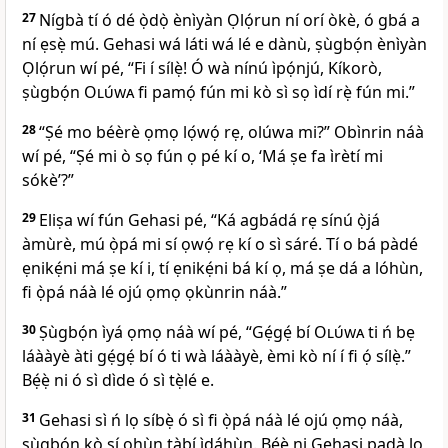
27
Nígbà tí ó dé ọ̀dọ̀ ènìyàn Ọlọ́run ní orí òkè, ó gbá a
ní ẹsẹ̀ mú. Gehasi wá láti wá lé e dànù, ṣùgbọ́n ènìyàn
Ọlọ́run wí pé, “Fi í sílẹ̀! Ó wà nínú ìpọ́njú, Kíkorò,
ṣùgbọ́n
Olúwa
fi pamọ́ fún mi kò sì sọ ìdí rẹ̀ fún mi.”
28
“Ṣé mo béèrè ọmọ lọ́wọ́ rẹ, olúwa mi?” Obìnrin náà
wí pé, “Ṣé mi ò sọ fún ọ pé kí o, ‘Má ṣe fa ìrètí mi
sókè’?”
29
Eliṣa wí fún Gehasi pé, “Ká agbádá rẹ sínú ọ̀já
àmùrè, mú ọ̀pá mi sí ọwọ́ rẹ kí o sì sáré. Tí o bá pàdé
ẹnikẹ́ni má ṣe kí i, tí ẹnikẹ́ni bá kí ọ, má ṣe dá a lóhùn,
fi ọ̀pá náà lé ojú ọmọ ọkùnrin náà.”
30
Ṣùgbọ́n ìyá ọmọ náà wí pé, “Gẹ́gẹ́ bí
Olúwa
ti ń bẹ
láààyè àti gẹ́gẹ́ bí ó ti wà láààyè, èmi kò ní í fi ọ́ sílẹ̀.”
Bẹ́ẹ̀ ni ó sì dìde ó sì tẹ̀lé e.
31
Gehasi sì ń lọ síbẹ̀ ó sì fi ọ̀pá náà lé ojú ọmọ náà,
ṣùgbọ́n kò sí ohùn tàbí ìdáhùn. Bẹ́ẹ̀ ni Gehasi padà lọ