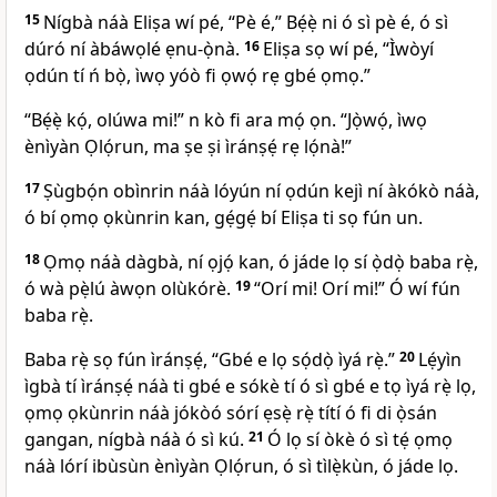
15
Nígbà náà Eliṣa wí pé, “Pè é,” Bẹ́ẹ̀ ni ó sì pè é, ó sì
dúró ní àbáwọlé ẹnu-ọ̀nà.
16
Eliṣa sọ wí pé, “Ìwòyí
ọdún tí ń bọ̀, ìwọ yóò fi ọwọ́ rẹ gbé ọmọ.”
“Bẹ́ẹ̀ kọ́, olúwa mi!” n kò fi ara mọ́ ọn. “Jọ̀wọ́, ìwọ
ènìyàn Ọlọ́run, ma ṣe ṣi ìránṣẹ́ rẹ lọ́nà!”
17
Ṣùgbọ́n obìnrin náà lóyún ní ọdún kejì ní àkókò náà,
ó bí ọmọ ọkùnrin kan, gẹ́gẹ́ bí Eliṣa ti sọ fún un.
18
Ọmọ náà dàgbà, ní ọjọ́ kan, ó jáde lọ sí ọ̀dọ̀ baba rẹ̀,
ó wà pẹ̀lú àwọn olùkórè.
19
“Orí mi! Orí mi!” Ó wí fún
baba rẹ̀.
Baba rẹ̀ sọ fún ìránṣẹ́, “Gbé e lọ sọ́dọ̀ ìyá rẹ̀.”
20
Lẹ́yìn
ìgbà tí ìránṣẹ́ náà ti gbé e sókè tí ó sì gbé e tọ ìyá rẹ̀ lọ,
ọmọ ọkùnrin náà jókòó sórí ẹsẹ̀ rẹ̀ títí ó fi di ọ̀sán
gangan, nígbà náà ó sì kú.
21
Ó lọ sí òkè ó sì tẹ́ ọmọ
náà lórí ibùsùn ènìyàn Ọlọ́run, ó sì tìlẹ̀kùn, ó jáde lọ.