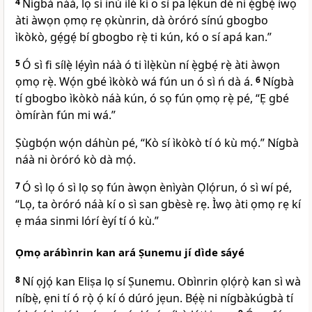
4
Nígbà náà, lọ sí inú ilé kí o sì pa lẹ́kun dé ní ẹ̀gbẹ́ ìwọ
àti àwọn ọmọ rẹ ọkùnrin, dà òróró sínú gbogbo
ìkòkò, gẹ́gẹ́ bí gbogbo rẹ̀ ti kún, kó o sí apá kan.”
5
Ó sì fi sílẹ̀ lẹ́yìn náà ó ti ìlẹ̀kùn ní ẹ̀gbẹ́ rẹ̀ àti àwọn
ọmọ rẹ̀. Wọ́n gbé ìkòkò wá fún un ó sì ń dà á.
6
Nígbà
tí gbogbo ìkòkò náà kún, ó sọ fún ọmọ rẹ̀ pé, “Ẹ gbé
òmíràn fún mi wá.”
Ṣùgbọ́n wọ́n dáhùn pé, “Kò sí ìkòkò tí ó kù mọ́.” Nígbà
náà ni òróró kò dà mọ́.
7
Ó sì lọ ó sì lọ sọ fún àwọn ènìyàn Ọlọ́run, ó sì wí pé,
“Lọ, ta òróró náà kí o sì san gbèsè rẹ. Ìwọ àti ọmọ rẹ kí
ẹ máa sinmi lórí èyí tí ó kù.”
Ọmọ arábìnrin kan ará Ṣunemu jí dìde sáyé
8
Ní ọjọ́ kan Eliṣa lọ sí Ṣunemu. Obìnrin ọlọ́rọ̀ kan sì wà
níbẹ̀, ẹni tí ó rọ̀ ọ́ kí ó dúró jẹun. Bẹ́ẹ̀ ni nígbàkúgbà tí