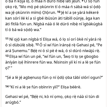
ó bá ń kọjá lọ, ó máa ń dúró níbẹ̀ láti jẹun.
9
Ó sọ fún
ọkọ rẹ̀, “Mo mọ̀ pé ọkùnrin tí ó máa ń sábà wá sí ọ̀dọ̀
wa jẹ́ ọkùnrin mímọ́ Ọlọ́run.
10
Jẹ́ kí a ṣe yàrá kékeré
kan sórí ilé kí a sì gbé ibùsùn àti tábìlì oúnjẹ, àga kan
àti fìtílà fún un. Nígbà náà ó lè dúró níbẹ̀ ní ìgbàkúgbà
tí ó bá wá sọ́dọ̀ wa.”
11
Ní ọjọ́ kan nígbà tí Eliṣa wá, ó lọ sí orí òkè ní yàrá rẹ̀
ó sì dùbúlẹ̀ síbẹ̀.
12
Ó sì wí fún ìránṣẹ́ rẹ̀ Gehasi pé, “Pe
ará Ṣunemu.” Bẹ́ẹ̀ ni ó sì pè é wá, ó sì dúró níwájú rẹ̀.
13
Eliṣa wí fún un pé, “wí fún un, ‘Ìwọ ti lọ ṣe gbogbo
àníyàn iṣẹ́ ìhìnrere fún wa. Nísinsin yìí kí ni a lè ṣe fún
ọ?’ ”
“Ṣé a lè jẹ́ agbẹnusọ fún ọ ní ọ̀dọ̀ ọba tàbí olórí ogun?”
14
“Kí ni a lè ṣe fún obìnrin yìí?” Eliṣa béèrè.
Gehasi wí pé, “Bẹ́ẹ̀ ni, kò ní ọmọ, ọkọ rẹ̀ náà sì tún di
arúgbó.”