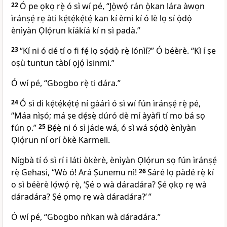
22
Ó pe ọkọ rẹ̀ ó sì wí pé, “Jọ̀wọ́ rán ọ̀kan lára àwọn
ìránṣẹ́ rẹ àti kẹ́tẹ́kẹ́tẹ́ kan kí èmi kí ó lè lọ sí ọ̀dọ̀
ènìyàn Ọlọ́run kíákíá kí n sì padà.”
23
“Kí ni ó dé tí o fi fẹ́ lọ sọ́dọ̀ rẹ̀ lónìí?” Ó béèrè. “Kì í ṣe
oṣù tuntun tàbí ọjọ́ ìsinmi.”
Ó wí pé, “Gbogbo rẹ̀ ti dára.”
24
Ó sì di kẹ́tẹ́kẹ́tẹ́ ní gàárì ó sì wí fún ìránṣẹ́ rẹ̀ pé,
“Máa nìṣó; má ṣe dẹ́sẹ̀ dúró dè mí àyàfi tí mo bá sọ
fún ọ.”
25
Bẹ́ẹ̀ ni ó sì jáde wá, ó sì wá sọ́dọ̀ ènìyàn
Ọlọ́run ní orí òkè Karmeli.
Nígbà tí ó sì rí i láti òkèrè, ènìyàn Ọlọ́run sọ fún ìránṣẹ́
rẹ̀ Gehasi, “Wò ó! Ará Ṣunemu nì!
26
Sáré lọ pàdé rẹ̀ kí
o sì béèrè lọ́wọ́ rẹ̀, ‘Ṣé o wà dáradára? Ṣé ọkọ rẹ wà
dáradára? Ṣé ọmọ rẹ wà dáradára?’ ”
Ó wí pé, “Gbogbo nǹkan wà dáradára.”