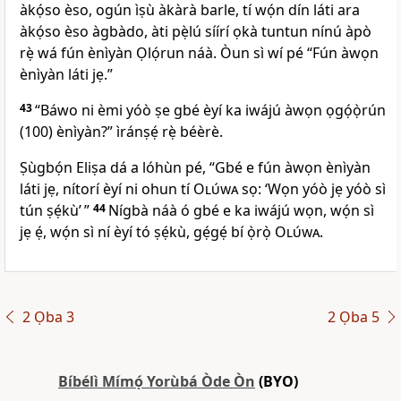
àkọ́so èso, ogún ìṣù àkàrà barle, tí wọ́n dín láti ara
àkọ́so èso àgbàdo, àti pẹ̀lú síírí ọkà tuntun nínú àpò
rẹ̀ wá fún ènìyàn Ọlọ́run náà. Òun sì wí pé “Fún àwọn
ènìyàn láti jẹ.”
43
“Báwo ni èmi yóò ṣe gbé èyí ka iwájú àwọn ọgọ́ọ̀rún
(100) ènìyàn?” ìránṣẹ́ rẹ̀ béèrè.
Ṣùgbọ́n Eliṣa dá a lóhùn pé, “Gbé e fún àwọn ènìyàn
láti jẹ, nítorí èyí ni ohun tí
Olúwa
sọ: ‘Wọn yóò jẹ yóò sì
tún ṣẹ́kù’ ”
44
Nígbà náà ó gbé e ka iwájú wọn, wọ́n sì
jẹ ẹ́, wọ́n sì ní èyí tó ṣẹ́kù, gẹ́gẹ́ bí ọ̀rọ̀
Olúwa
.
2 Ọba 3
2 Ọba 5
Bíbélì Mímọ́ Yorùbá Òde Òn
(BYO)