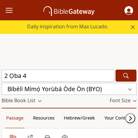
Daily inspiration from Max Lucado.
Bíbélì Mímọ́ Yorùbá Òde Òn (BYO)
Bible Book List
Font Size
Passage
Resources
Hebrew/Greek
Your Content