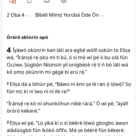
2 Ọba 4
Bíbélì Mímọ́ Yorùbá Òde Òn
Òróró obìnrin opó
4
Ìyàwó ọkùnrin kan láti ara ẹgbẹ́ wòlíì sọkún tọ Eliṣa
wá, “Ìránṣẹ́ rẹ ọkọ mi ti kú, ó sì mọ̀ wí pé ó bu ọlá fún
Olúwa
. Ṣùgbọ́n Nísinsin yìí onígbèsè rẹ̀ ti ń bọ̀ láti wá
kó ọmọ ọkùnrin mi gẹ́gẹ́ bí ẹrú rẹ̀.”
2
Eliṣa dá a lóhùn pé, “Báwo ni èmi ṣe lè ràn ọ́ lọ́wọ́? Sọ
fún mi; kí ni ìwọ ní ní ilé rẹ?”
“Ìránṣẹ́ rẹ kò ní ohunkóhun níbẹ̀ rárá,” Ó wí pé, “àyàfi
òróró kékeré.”
3
Eliṣa wí pé, “Lọ yíká kí o sì béèrè lọ́wọ́ gbogbo àwọn
aládùúgbò fún ìkòkò òfìfo. Má ṣe béèrè fún kékeré.