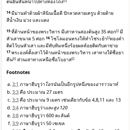
ตนยืนหันหน้าไปทางห้องโถง
[
h
]
14
มีม่านทำด้วยผ้าลินินเนื้อดี ปักลวดลายเครูบ ด้วยด้าย
สีน้ำเงิน ม่วง และแดง
15
ที่ด้านหน้าของพระวิหาร มีเสาหานสองต้นสูง 35 ศอก
[
i
]
มี
หัวเสาขนาด 5 ศอก
16
โซโลมอนทรงให้ทำโซ่ระย้า
[
j
]
ทองคำ
ติดไว้บนหัวเสา และมีทับทิมหนึ่งร้อยผลห้อยติดกับตาข่าย
17
พระองค์ตั้งเสาไว้ด้านหน้าของพระวิหาร เสาทางใต้ชื่อยา
คีน
[
k
]
ส่วนเสาทางเหนือชื่อโบอาส
[
l
]
Footnotes
3:1
ภาษาฮีบรูว่า
โอรนัน
เป็นอีกรูปหนึ่งของ
อาราวนาห์
3:3
คือ ประมาณ 27 เมตร
3:3
คือ ประมาณ 9 เมตร เช่นเดียวกับข้อ 4,8,11 และ 13
3:4
ภาษาฮีบรูว่า
และสูง 120
3:8
ภาษาฮีบรูว่า 600 ตะลันต์
3:9
ภาษาฮีบรูว่า 50 เชเขล