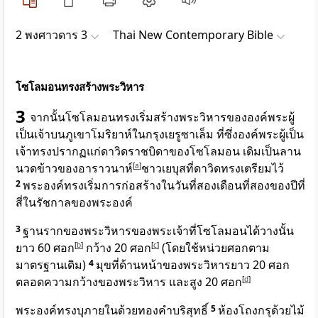
2 พงศาวดาร 3
Thai New Contemporary Bible
โซโลมอนทรงสร้างพระวิหาร
3
จากนั้นโซโลมอนทรงเริ่มสร้างพระวิหารของ
องค์พระผู้
เป็นเจ้า
บนภูเขาโมริยาห์ในกรุงเยรูซาเล็ม ที่ซึ่งองค์พระผู้เป็น
เจ้าทรงปรากฏแก่ดาวิดราชบิดาของโซโลมอน เดิมเป็นลาน
นวดข้าวของอาราวนาห์
[
a
]
ชาวเยบุสที่ดาวิดทรงเตรียมไว้
2
พระองค์ทรงเริ่มการก่อสร้างในวันที่สองเดือนที่สองของปีที่
สี่ในรัชกาลของพระองค์
3
ฐานรากของพระวิหารของพระเจ้าที่โซโลมอนได้วางนั้น
ยาว 60 ศอก
[
b
]
กว้าง 20 ศอก
[
c
]
(โดยใช้หน่วยศอกตาม
มาตรฐานเดิม)
4
มุขที่ด้านหน้าของพระวิหารยาว 20 ศอก
ตลอดความกว้างของพระวิหาร และสูง 20 ศอก
[
d
]
พระองค์ทรงบุภายในด้วยทองคำบริสุทธิ์
5
ห้องโถงกรุด้วยไม้