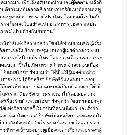
มากมายเพื่อเลี้ยงรับรองท่านและผู้ติดตาม แล้วก็
โจมตีราโมทกิเลอาด
3
อาหับกษัตริย์แห่งอิสราเอลพู
์แห่งยูดาห์ว่า “ท่านจะไปราโมทกิเลอาดด้วยกันกับ
“เราพร้อมจะไปอย่างแน่นอน ทหารของเราก็เป็น
ราจะไปรบด้วยกันกับท่าน”
ษัตริย์แห่งอิสราเอลว่า “ขอให้ท่านถาม
พระผู้เป็น
งอิสราเอลจึงเรียกประชุมบรรดาผู้เผยคำกล่าว 400
ราควรจะไปโจมตีราโมทกิเลอาด หรือว่าเราควรจะ
ลายตอบว่า “ขึ้นไปเถิด เพราะว่าพระเจ้าจะมอบเมือง
์”
6
แต่เยโฮชาฟัทถามว่า “ที่นี่ไม่มีผู้เผยคำกล่าว
กเราจะถามได้อีกหรือ”
7
กษัตริย์แห่งอิสราเอลพู
งมีอีกคนที่พวกเราจะถาม
พระผู้เป็นเจ้า
ผ่านเขาได้ มิ
 แต่เราเกลียดชังเขา เพราะเขาไม่เคยเผยความ
 มีแต่เรื่องร้าย” และเยโฮชาฟัทพูดว่า “ขอท่านอย่าพูด
ริย์แห่งอิสราเอลก็เรียกขันทีคนหนึ่งมา และสั่งว่า
ิมลาห์มาโดยด่วน”
9
กษัตริย์แห่งอิสราเอลและเยโฮ
์ก็กำลังนั่งบนบัลลังก์ ทรงเครื่องด้วยเสื้อคลุมของ
ข้าว ที่ทางเข้าของประตูเมืองสะมาเรีย และบรรดาผู้