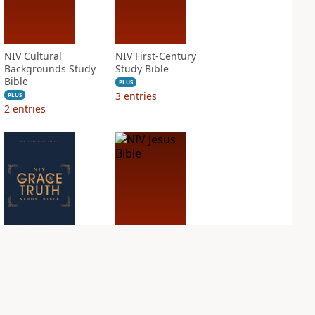
NIV Cultural
NIV First-Century
Backgrounds Study
Study Bible
Bible
PLUS
3
entries
PLUS
2
entries
NIV Grace and
NIV Jesus Bible
Truth Study Bible
PLUS
2
entries
PLUS
2
entries