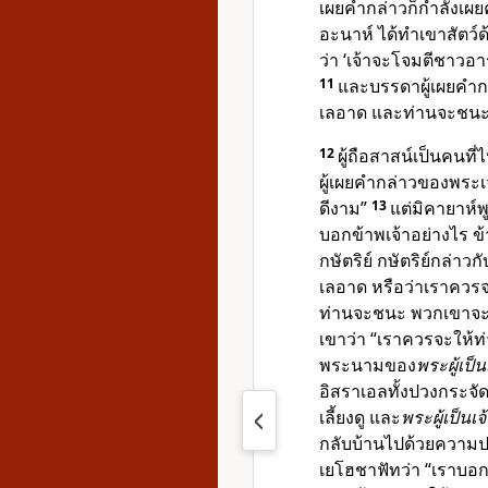
เผยคำกล่าวก็กำลังเผย
อะนาห์ ได้ทำเขาสัตว์ด้
ว่า ‘เจ้าจะโจมตีชาวอา
11
และบรรดาผู้เผยคำกล
เลอาด และท่านจะชน
12
ผู้ถือสาสน์เป็นคนที
ผู้เผยคำกล่าวของพระเจ้
ดีงาม”
13
แต่มิคายาห์พู
บอกข้าพเจ้าอย่างไร ข้
กษัตริย์ กษัตริย์กล่า
เลอาด หรือว่าเราควรจะย
ท่านจะชนะ พวกเขาจะ
เขาว่า “เราควรจะให้ท่
พระนามของ
พระผู้เป็น
อิสราเอลทั้งปวงกระจัด
เลี้ยงดู และ
พระผู้เป็นเจ
กลับบ้านไปด้วยความป
เยโฮชาฟัทว่า “เราบอกท