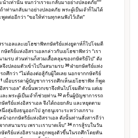
ะน้ำเท่านั้น จนกว่าเราจะกลับมาอย่างปลอดภัย”’”
 “ถ้าท่านกลับมาอย่างปลอดภัย
พระผู้เป็นเจ้า
ก็ไม่ได้
ะพูดต่ออีกว่า “ขอให้ท่านทุกคนฟังไว้เถิด”
งอิสราเอลและเยโฮชาฟัทกษัตริย์แห่งยูดาห์ก็ไปโจมตี
9
กษัตริย์แห่งอิสราเอลกล่าวกับเยโฮชาฟัทว่า “เรา
มรบ ส่วนท่านก็สวมเสื้อคลุมของกษัตริย์ไป” ดัง
าเอลจึงปลอมตัวเข้าไปในสนามรบ
30
ฝ่ายกษัตริย์แห่ง
รถศึกว่า “ไม่ต้องต่อสู้กับผู้ใดเลย นอกจากกษัตริย์
31
เมื่อบรรดาผู้บัญชาการรถศึกเห็นเยโฮชาฟัท ก็พูด
ห่งอิสราเอล” ดังนั้นพวกเขาจึงหันไปโจมตีท่าน แต่เย
 และ
พระผู้เป็นเจ้า
ก็ช่วยท่าน
32
ครั้นผู้บัญชาการรถ
กษัตริย์แห่งอิสราเอล จึงได้ถอยกลับ และหยุดตาม
หนึ่งสุ่มยิงธนูออกไป ลูกธนูเจาะระหว่างเกราะ
หน้าอกกษัตริย์แห่งอิสราเอล ดังนั้นท่านสั่งสารถีว่า
กจากสนามรบ เพราะเราบาดเจ็บ”
34
การสู้รบในวัน
กษัตริย์แห่งอิสราเอลถูกพยุงตัวขึ้นในรถศึกโดยหัน