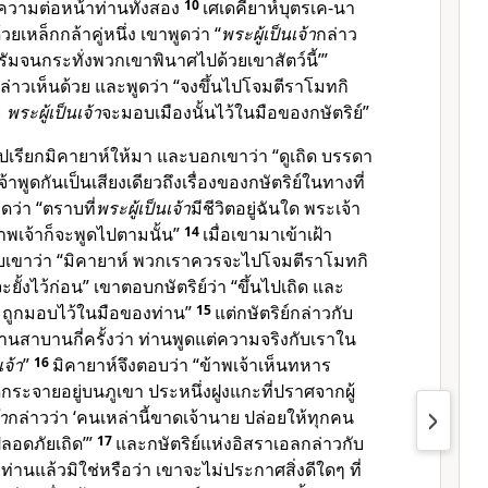
ความต่อหน้าท่านทั้งสอง
10
เศเดคียาห์บุตรเค-นา
วยเหล็กกล้าคู่หนึ่ง เขาพูดว่า “
พระผู้เป็นเจ้า
กล่าว
รัมจนกระทั่งพวกเขาพินาศไปด้วยเขาสัตว์นี้’”
่าวเห็นด้วย และพูดว่า “จงขึ้นไปโจมตีราโมทกิ
ะ
พระผู้เป็นเจ้า
จะมอบเมืองนั้นไว้ในมือของกษัตริย์”
่ไปเรียกมิคายาห์ให้มา และบอกเขาว่า “ดูเถิด บรรดา
าพูดกันเป็นเสียงเดียวถึงเรื่องของกษัตริย์ในทางที่
ดว่า “ตราบที่
พระผู้เป็นเจ้า
มีชีวิตอยู่ฉันใด พระเจ้า
าพเจ้าก็จะพูดไปตามนั้น”
14
เมื่อเขามาเข้าเฝ้า
วกับเขาว่า “มิคายาห์ พวกเราควรจะไปโจมตีราโมทกิ
ั้งไว้ก่อน” เขาตอบกษัตริย์ว่า “ขึ้นไปเถิด และ
ถูกมอบไว้ในมือของท่าน”
15
แต่กษัตริย์กล่าวกับ
านสาบานกี่ครั้งว่า ท่านพูดแต่ความจริงกับเราใน
เจ้า
”
16
มิคายาห์จึงตอบว่า “ข้าพเจ้าเห็นทหาร
กระจายอยู่บนภูเขา ประหนึ่งฝูงแกะที่ปราศจากผู้
้า
กล่าวว่า ‘คนเหล่านี้ขาดเจ้านาย ปล่อยให้ทุกคน
ลอดภัยเถิด’”
17
และกษัตริย์แห่งอิสราเอลกล่าวกับ
่านแล้วมิใช่หรือว่า เขาจะไม่ประกาศสิ่งดีใดๆ ที่