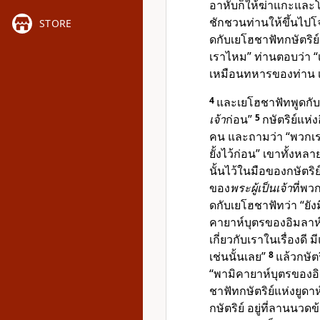
อาหับก็ให้ฆ่าแกะและโค
ชักชวนท่านให้ขึ้นไป
STORE
ดกับเยโฮชาฟัทกษัตริย
เราไหม” ท่านตอบว่า 
เหมือนทหารของท่าน เ
4
และเยโฮชาฟัทพูดกับก
เจ้า
ก่อน”
5
กษัตริย์แห่
คน และถามว่า “พวกเ
ยั้งไว้ก่อน” เขาทั้งห
นั้นไว้ในมือของกษัตริย
ของ
พระผู้เป็นเจ้า
ที่พว
ดกับเยโฮชาฟัทว่า “ยั
คายาห์บุตรของอิมลาห์
เกี่ยวกับเราในเรื่องดี
เช่นนั้นเลย”
8
แล้วกษัต
“พามิคายาห์บุตรของอ
ชาฟัทกษัตริย์แห่งยูดาห
กษัตริย์ อยู่ที่ลานนวด