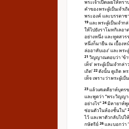
พระเจ้าเปิดเผยให้ทราบ 
คำของ
พระผู้เป็นเจ้า
เถ
พระองค์ และบรรดาชาวสว
19
และ
พระผู้เป็นเจ้า
กล
ให้ไปยังราโมทกิเลอาด เ
อย่างหนึ่ง และทูตสวรร
หนึ่งก็มายืน ณ เบื้องหน
ล่ออาหับเอง’ และ
พระผู
21
วิญญาณตอบว่า ‘ข้า
เท็จ’
พระผู้เป็นเจ้า
กล่า
เถิด’
22
ดังนั้น ดูเถิด
พระ
เท็จ เพราะว่า
พระผู้เป็น
23
แล้วเศเดคียาห์บุต
และพูดว่า “พระวิญญ
อย่างไร”
24
มิคายาห์พูด
ซ่อนตัวในห้องชั้นใน”
ไว้ และพาตัวกลับไปใ
กษัตริย์
26
และบอกว่า ‘ก