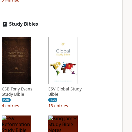
2
entries
Study Bibles
CSB Tony Evans
ESV Global Study
Study Bible
Bible
PLUS
PLUS
4
entries
13
entries