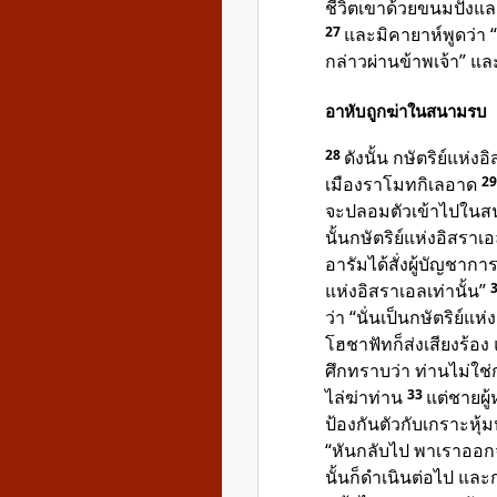
ชีวิตเขาด้วยขนมปังแล
27
และมิคายาห์พูดว่า
กล่าวผ่านข้าพเจ้า” แล
อาหับถูกฆ่าในสนามรบ
28
ดังนั้น กษัตริย์แห่
เมืองราโมทกิเลอาด
2
จะปลอมตัวเข้าไปในสนา
นั้นกษัตริย์แห่งอิสร
อารัมได้สั่งผู้บัญชาการ
แห่งอิสราเอลเท่านั้น”
ว่า “นั่นเป็นกษัตริย์แ
โฮชาฟัทก็ส่งเสียงร้อง
ศึกทราบว่า ท่านไม่ใช่
ไล่ฆ่าท่าน
33
แต่ชายผู้
ป้องกันตัวกับเกราะหุ้ม
“หันกลับไป พาเราออ
นั้นก็ดำเนินต่อไป และ