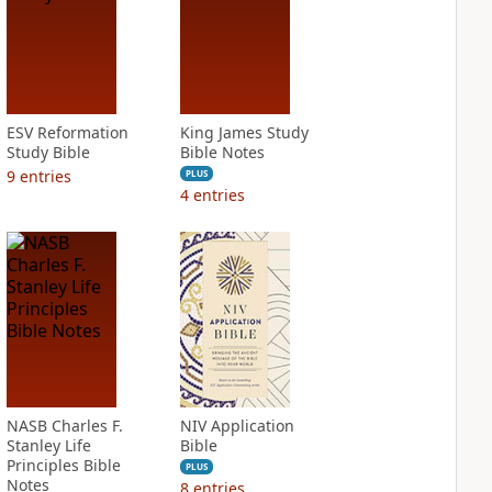
ESV Reformation
King James Study
Study Bible
Bible Notes
9
entries
PLUS
4
entries
NASB Charles F.
NIV Application
Stanley Life
Bible
Principles Bible
PLUS
Notes
8
entries