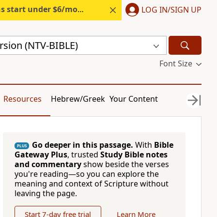
s start under $6/month.
Start free.
LOG IN/SIGN UP
rsion (NTV-BIBLE)
Font Size
Resources
Hebrew/Greek
Your Content
Go deeper in this passage.
With
Bible
PLUS
Gateway Plus
, trusted
Study Bible notes
and commentary
show beside the verses
you're reading—so you can explore the
meaning and context of Scripture without
leaving the page.
Start 7-day free trial
Learn More