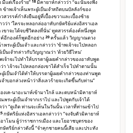
มีแต่เรื่องร้าย”
18
มิคายาห์กล่าวว่า “ฉะนั้นจงฟัง
ิด ข้าพเจ้าเห็น
พระผู้เป็นเจ้า
สถิตบนบัลลังก์ของ
รรค์กำลังยืนอยู่ที่เบื้องขวาและเบื้องซ้าย
่าวว่า ‘ใครจะหลอกล่ออาหับกษัตริย์แห่งอิสราเอล
ขาจะได้จบชีวิตลงที่นั่น’ ทูตสวรรค์องค์หนึ่งพูด
ค์อีกองค์ก็พูดอีกอย่าง
20
ครั้นแล้ว วิญญาณดวง
้า
พระผู้เป็นเจ้า
และกล่าวว่า ‘ข้าพเจ้าจะไปหลอก
้เป็นเจ้า
กล่าวกับวิญญาณว่า ‘ด้วยวิธีไหน’
พเจ้าจะไปทำให้บรรดาผู้เผยคำกล่าวของอาหับพูด
วว่า ‘เจ้าจะไปหลอกล่อเขาได้สำเร็จ ไปทำตามนั้น
ผู้เป็นเจ้า
ได้ทำให้บรรดาผู้เผยคำกล่าวของท่านพูด
เจ้า
บอกล่วงหน้าว่าสิ่งเลวร้ายจะเกิดขึ้นกับท่าน”
รของเค-นาอะนาห์เข้ามาใกล้ และตบหน้ามิคายาห์
าณ
พระผู้เป็นเจ้า
จากเราไป และไปพูดกับเจ้าได้
ว่า “ดูเถิด ท่านจะเห็นในวันนั้น เวลาที่ท่านเข้าไป
25
กษัตริย์แห่งอิสราเอลกล่าวว่า “จงจับตัวมิคายาห์
ห้อาโมน ผู้ว่าราชการเมือง และโยอาชบุตรของ
ษัตริย์กล่าวดังนี้ “จำคุกชายคนนี้เสีย และประทัง