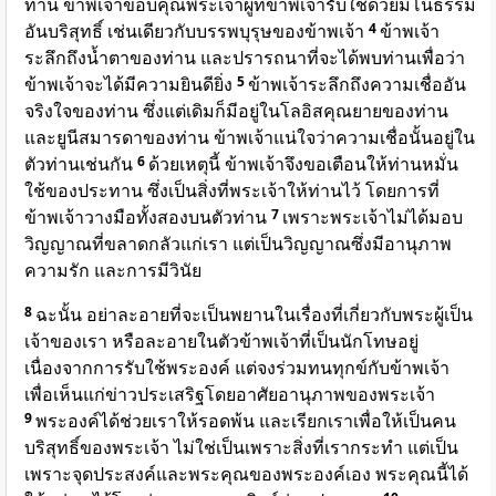
ท่าน ข้าพเจ้าขอบคุณพระเจ้าผู้ที่ข้าพเจ้ารับใช้ด้วยมโนธรรม
อันบริสุทธิ์ เช่นเดียวกับบรรพบุรุษของข้าพเจ้า
4
ข้าพเจ้า
ระลึกถึงน้ำตาของท่าน และปรารถนาที่จะได้พบท่านเพื่อว่า
ข้าพเจ้าจะได้มีความยินดียิ่ง
5
ข้าพเจ้าระลึกถึงความเชื่ออัน
จริงใจของท่าน ซึ่งแต่เดิมก็มีอยู่ในโลอิสคุณยายของท่าน
และยูนีสมารดาของท่าน ข้าพเจ้าแน่ใจว่าความเชื่อนั้นอยู่ใน
ตัวท่านเช่นกัน
6
ด้วยเหตุนี้ ข้าพเจ้าจึงขอเตือนให้ท่านหมั่น
ใช้ของประทาน ซึ่งเป็นสิ่งที่พระเจ้าให้ท่านไว้ โดยการที่
ข้าพเจ้าวางมือทั้งสองบนตัวท่าน
7
เพราะพระเจ้าไม่ได้มอบ
วิญญาณที่ขลาดกลัวแก่เรา แต่เป็นวิญญาณซึ่งมีอานุภาพ
ความรัก และการมีวินัย
8
ฉะนั้น อย่าละอายที่จะเป็นพยานในเรื่องที่เกี่ยวกับพระผู้เป็น
เจ้าของเรา หรือละอายในตัวข้าพเจ้าที่เป็นนักโทษอยู่
เนื่องจากการรับใช้พระองค์ แต่จงร่วมทนทุกข์กับข้าพเจ้า
เพื่อเห็นแก่ข่าวประเสริฐโดยอาศัยอานุภาพของพระเจ้า
9
พระองค์ได้ช่วยเราให้รอดพ้น และเรียกเราเพื่อให้เป็นคน
บริสุทธิ์ของพระเจ้า ไม่ใช่เป็นเพราะสิ่งที่เรากระทำ แต่เป็น
เพราะจุดประสงค์และพระคุณของพระองค์เอง พระคุณนี้ได้