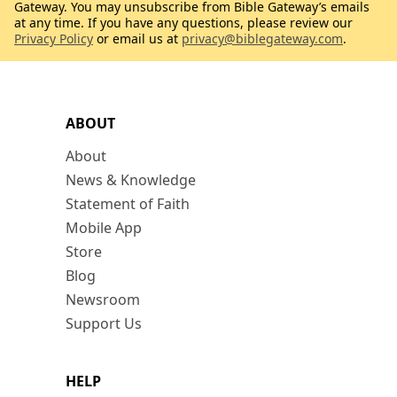
Gateway. You may unsubscribe from Bible Gateway’s emails
at any time. If you have any questions, please review our
Privacy Policy
or email us at
privacy@biblegateway.com
.
ABOUT
About
News & Knowledge
Statement of Faith
Mobile App
Store
Blog
Newsroom
Support Us
HELP