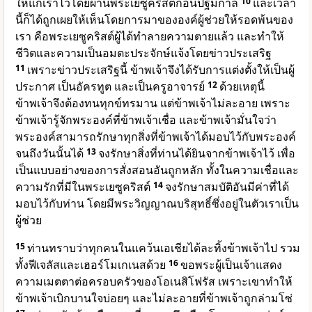
ให้แก่เราไว้โดยผ่านพระเยซูคริสต์ก่อนปฐมกาล
10
และเวลา
นี้ก็ได้ถูกเผยให้เห็นโดยการมาขององค์ผู้ช่วยให้รอดพ้นของ
เรา คือพระเยซูคริสต์ผู้ได้ทำลายความตายแล้ว และทำให้
ชีวิตและความเป็นอมตะประจักษ์แจ้งโดยข่าวประเสริฐ
11
เพราะข่าวประเสริฐนี้ ข้าพเจ้าจึงได้รับการแต่งตั้งให้เป็นผู้
ประกาศ เป็นอัครทูต และเป็นครูอาจารย์
12
ด้วยเหตุนี้
ข้าพเจ้าจึงต้องทนทุกข์ทรมาน แต่ข้าพเจ้าไม่ละอาย เพราะ
ข้าพเจ้ารู้จักพระองค์ที่ข้าพเจ้าเชื่อ และข้าพเจ้ามั่นใจว่า
พระองค์สามารถรักษาทุกสิ่งที่ข้าพเจ้าได้มอบไว้กับพระองค์
จนถึงวันนั้นได้
13
จงรักษาสิ่งที่ท่านได้ยินจากข้าพเจ้าไว้ เพื่อ
เป็นแบบอย่างของการสั่งสอนอันถูกหลัก ทั้งในความเชื่อและ
ความรักที่มีในพระเยซูคริสต์
14
จงรักษาสมบัติอันมีค่าที่ได้
มอบไว้กับท่าน โดยมีพระวิญญาณบริสุทธิ์ซึ่งอยู่ในตัวเราเป็น
ผู้ช่วย
15
ท่านทราบว่าทุกคนในแคว้นเอเชียได้ละทิ้งข้าพเจ้าไป รวม
ทั้งฟีเจลัสและเฮอร์โมเกเนสด้วย
16
ขอพระผู้เป็นเจ้าแสดง
ความเมตตาต่อครอบครัวของโอเนสิโฟรัส เพราะเขาทำให้
ข้าพเจ้าเบิกบานใจบ่อยๆ และไม่ละอายที่ข้าพเจ้าถูกล่ามโซ่