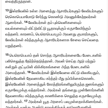
வைத்திருந்தான்.
13
இஸ்ரவேலில் உள்ள அனைத்து ஆசாரியர்களும் லேவியர்களும்
ரெகொபெயாமோடு சேர்ந்து கொண்டு அவனுக்கேற்றவர்கள்
ஆனார்கள்.
14
லேவியர்கள் தம் புல்வெளிகளையும்
வயல்களையும் விட்டுவிட்டு யூதாவுக்கும் எருசலேமிற்கும்
வந்தனர். காரணம், யெரொபெயாமும் அவனது குமாரர்களும்,
லேவியர்கள் கர்த்தருக்கு ஆசாரியர்களாக சேவை செய்வதை
மறுத்தனர்.
15
யெரொபெயாம் தன் சொந்த ஆசாரியர்களையே மேடைகளில்
பலிசெலுத்த தேர்ந்தெடுத்தான். அவன் செய்த ஆடு மற்றும்
கன்றுக் குட்டியின் விக்கிரகங்களை அந்த மேடைகளில்
அமைத்தான்.
16
லேவியர்கள் இஸ்ரவேலை விட்டு விலகியதும்,
இஸ்ரவேலின் தேவனாகிய கர்த்தர் மீது நம்பிக்கைகொண்ட
இஸ்ரவேலின் அனைத்துக் கோத்திரங்களிலுமிருந்த ஜனங்களும்
எருசலேமுக்கு வந்தார்கள். அவர்கள் தங்களது முன்னோர்களின்
தேவனாகிய கர்த்தருக்கு காணிக்கை செலுத்த எருசலேமுக்கு
வந்தார்கள்.
17
அவர்கள் யூத அரசைப் பலமுள்ளதாக்கினார்கள்.
அவர்கள் மூன்று ஆண்டு காலத்திற்குச் சாலொமோனின்