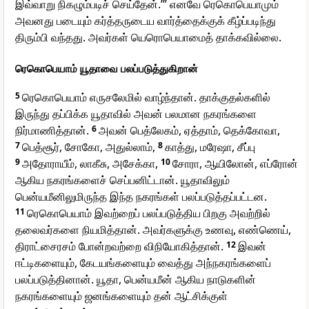
இவ்வாறு நிகழும்படிச் செய்தேன்.’” எனவே ரெகொபெயாமும்
அவனது படையும் கர்த்தருடைய வார்த்தைக்குக் கீழ்ப்படிந்து
திரும்பி வந்தது. அவர்கள் யெரொபெயாமைத் தாக்கவில்லை.
ரெகொபெயாம் யூதாவை பலப்படுத்துகிறான்
5
ரெகொபெயாம் எருசலேமில் வாழ்ந்தான். தாக்குதல்களில்
இருந்து தப்பிக்க யூதாவில் அவன் பலமான நகரங்களை
நிர்மாணித்தான்.
6
அவன் பெத்லேகம், ஏத்தாம், தெக்கோவா,
7
பெத்சூர், சோகோ, அதுல்லாம்,
8
காத்து, மரேஷா, சீப்பு
9
அதோராயீம், லாகீசு, அசேக்கா,
10
சோரா, ஆயிலோன், எப்ரோன்
ஆகிய நகரங்களைச் செப்பனிட்டான். யூதாவிலும்
பென்யமீனிலுமிருந்த இந்த நகரங்கள் பலப்படுத்தப்பட்டன.
11
ரெகொபெயாம் இவற்றைப் பலப்படுத்திய பிறகு அவற்றில்
தலைவர்களை நியமித்தான். அவர்களுக்கு உணவு, எண்ணெய்,
திராட்சைரசம் போன்றவற்றை விநியோகித்தான்.
12
இவன்
ஈட்டிகளையும், கேடயங்களையும் வைத்து அந்நகரங்களைப்
பலப்படுத்தினான். யூதா, பென்யமீன் ஆகிய நாடுகளின்
நகரங்களையும் ஜனங்களையும் தன் ஆட்சிக்குள்