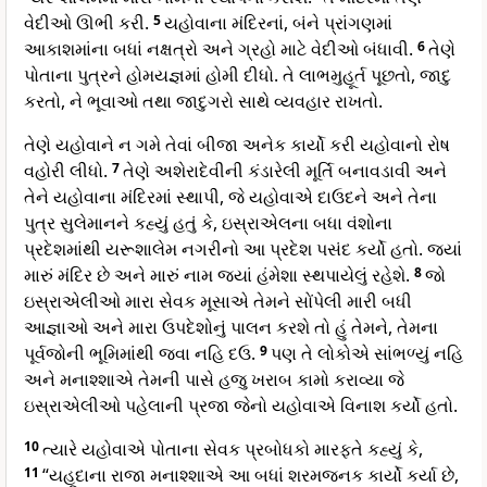
વેદીઓ ઊભી કરી.
5
યહોવાના મંદિરનાં, બંને પ્રાંગણમાં
આકાશમાંના બધાં નક્ષત્રો અને ગ્રહો માટે વેદીઓ બંધાવી.
6
તેણે
પોતાના પુત્રને હોમયજ્ઞમાં હોમી દીધો. તે લાભમુહૂર્ત પૂછતો, જાદુ
કરતો, ને ભૂવાઓ તથા જાદુગરો સાથે વ્યવહાર રાખતો.
તેણે યહોવાને ન ગમે તેવાં બીજા અનેક કાર્યો કરી યહોવાનો રોષ
વહોરી લીધો.
7
તેણે અશેરાદેવીની કંડારેલી મૂર્તિ બનાવડાવી અને
તેને યહોવાના મંદિરમાં સ્થાપી, જે યહોવાએ દાઉદને અને તેના
પુત્ર સુલેમાનને કહ્યું હતું કે, ઇસ્રાએલના બધા વંશોના
પ્રદેશમાંથી યરૂશાલેમ નગરીનો આ પ્રદેશ પસંદ કર્યો હતો. જ્યાં
મારું મંદિર છે અને મારું નામ જ્યાં હંમેશા સ્થપાયેલું રહેશે.
8
જો
ઇસ્રાએલીઓ મારા સેવક મૂસાએ તેમને સોંપેલી મારી બધી
આજ્ઞાઓ અને મારા ઉપદેશોનું પાલન કરશે તો હું તેમને, તેમના
પૂર્વજોની ભૂમિમાંથી જવા નહિ દઉ.
9
પણ તે લોકોએ સાંભળ્યું નહિ
અને મનાશ્શાએ તેમની પાસે હજુ ખરાબ કામો કરાવ્યા જે
ઇસ્રાએલીઓ પહેલાની પ્રજા જેનો યહોવાએ વિનાશ કર્યો હતો.
10
ત્યારે યહોવાએ પોતાના સેવક પ્રબોધકો મારફતે કહ્યું કે,
11
“યહૂદાના રાજા મનાશ્શાએ આ બધાં શરમજનક કાર્યો કર્યા છે,