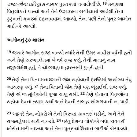
રાજાઓના ઇતિહાસ
નામક પુસ્તકમાં લખાયેલાઁ છે.
18
મનાશ્શા
પિતૃલોકને પામ્યો અને તેને ઉઝઝાના બગીચામાં આવેલી તેના
કુટુંબની કબરમાં દફનાવવામાં આવ્યો, તેના પછી તેનો પુત્ર આમોન
ગાદીએ આવ્યો.
આમોનનું ટૂંક શાસન
19
જ્યારે આમોન રાજા બન્યો ત્યાંરે તેની ઉંમર બાવીસ વર્ષની હતી
અને તેણે યરૂશાલેમમાં બે વર્ષ રાજ કર્યુ, તેની માતાનું નામ
મશુલ્લેમેથ હતું, તે યોટબાહના હારુસની પુત્રી હતી.
20
તેણે તેના પિતા મનાશ્શાની જેમ યહોવાની દ્રષ્ટિમાં અયોગ્ય તેવું
આચરણ કર્યું.
21
તેના પિતાની જેમ તેણે પણ ભૂંડાઈથી રાજ કર્યુ,
તેણે એ જ મૂર્તિઓની પૂજા ચાલુ રાખી.
22
તેણે પોતાના પિતૃઓના
યહોવા દેવનો ત્યાગ કર્યો અને દેવની સલાહ સાંભળવાની ના પાડી.
23
આખરે તેના નોકરોએ તેની વિરૂદ્ધ કાવતરું ઘડીને, અને તેને
રાજમહેલમાં મારી નાખ્યો.
24
પરંતુ દેશના લોકોએ બધા કાવતરાઁ
ખોરોને મારી નાખ્યા અને તેના પુત્ર યોશિયાને ગાદીએ બેસાડયો.