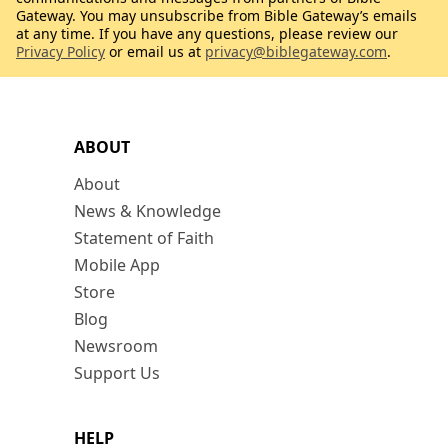
Gateway. You may unsubscribe from Bible Gateway’s emails
at any time. If you have any questions, please review our
Privacy Policy
or email us at
privacy@biblegateway.com
.
ABOUT
About
News & Knowledge
Statement of Faith
Mobile App
Store
Blog
Newsroom
Support Us
HELP