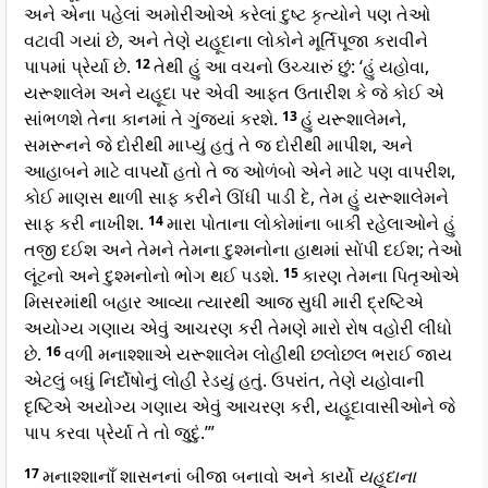
અને એના પહેલાં અમોરીઓએ કરેલાં દુષ્ટ કૃત્યોને પણ તેઓ
વટાવી ગયાં છે, અને તેણે યહૂદાના લોકોને મૂર્તિપૂજા કરાવીને
પાપમાં પ્રેર્યા છે.
12
તેથી હું આ વચનો ઉચ્ચારું છું: ‘હું યહોવા,
યરૂશાલેમ અને યહૂદા પર એવી આફત ઉતારીશ કે જે કોઈ એ
સાંભળશે તેના કાનમાં તે ગુંજયાં કરશે.
13
હું યરૂશાલેમને,
સમરૂનને જે દોરીથી માપ્યું હતું તે જ દોરીથી માપીશ, અને
આહાબને માટે વાપર્યો હતો તે જ ઓળંબો એને માટે પણ વાપરીશ,
કોઈ માણસ થાળી સાફ કરીને ઊંધી પાડી દે, તેમ હું યરૂશાલેમને
સાફ કરી નાખીશ.
14
મારા પોતાના લોકોમાંના બાકી રહેલાઓને હું
તજી દઈશ અને તેમને તેમના દુશ્મનોના હાથમાં સોંપી દઈશ; તેઓ
લૂંટનો અને દુશ્મનોનો ભોગ થઈ પડશે.
15
કારણ તેમના પિતૃઓએ
મિસરમાંથી બહાર આવ્યા ત્યારથી આજ સુધી મારી દ્રષ્ટિએ
અયોગ્ય ગણાય એવું આચરણ કરી તેમણે મારો રોષ વહોરી લીધો
છે.
16
વળી મનાશ્શાએ યરૂશાલેમ લોહીથી છલોછલ ભરાઈ જાય
એટલું બધું નિર્દોષોનું લોહી રેડયું હતું. ઉપરાંત, તેણે યહોવાની
દૃષ્ટિએ અયોગ્ય ગણાય એવું આચરણ કરી, યહૂદાવાસીઓને જે
પાપ કરવા પ્રેર્યા તે તો જુદું.’”
17
મનાશ્શાનાઁ શાસનનાં બીજા બનાવો અને કાર્યો
યહૂદાના