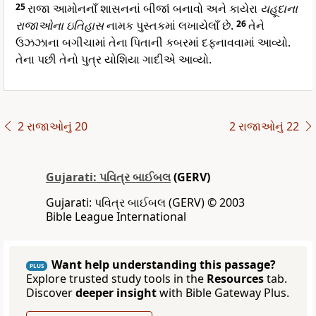
25
રાજા આમોનનાઁ શાસનનાં બીજાં બનાવો અને કાયેરા
યહૂદાના
રાજાઓના ઇતિહાસ
નામક પુસ્તકમાં લખાયેલાઁ છે.
26
તેને
ઉઝઝાના બગીચામાં તેના પિતાની કબરમાં દફનાવવામાં આવ્યો.
તેના પછી તેનો પુત્ર યોશિયા ગાદીએ આવ્યો.
2 રાજાઓનું 20
2 રાજાઓનું 22
Gujarati: પવિત્ર બાઈબલ
(GERV)
Gujarati: પવિત્ર બાઈબલ (GERV) © 2003
Bible League International
Want help understanding this passage?
PLUS
Explore trusted study tools in the
Resources
tab.
Discover
deeper insight
with Bible Gateway Plus.