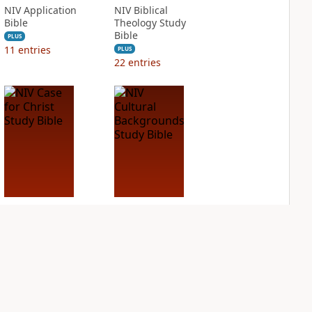
NIV Application
NIV Biblical
Bible
Theology Study
Bible
PLUS
11
entries
PLUS
22
entries
NIV Case for Christ
NIV Cultural
Study Bible
Backgrounds Study
Bible
PLUS
6
entries
PLUS
4
entries