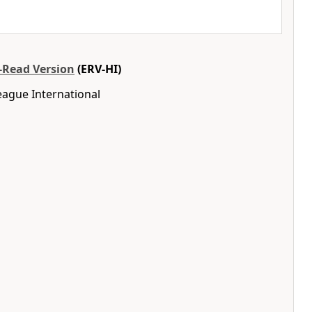
o-Read Version
(ERV-HI)
eague International