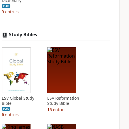
Dictionary
PLUS
9
entries
Study Bibles
ESV Global Study
ESV Reformation
Bible
Study Bible
16
entries
PLUS
6
entries