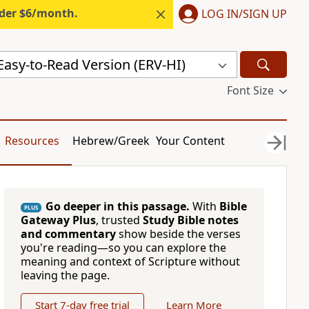
nder $6/month.
LOG IN/SIGN UP
 Easy-to-Read Version (ERV-HI)
Font Size
Resources
Hebrew/Greek
Your Content
Go deeper in this passage.
With
Bible
PLUS
Gateway Plus
, trusted
Study Bible notes
and commentary
show beside the verses
you're reading—so you can explore the
meaning and context of Scripture without
leaving the page.
Start 7-day free trial
Learn More