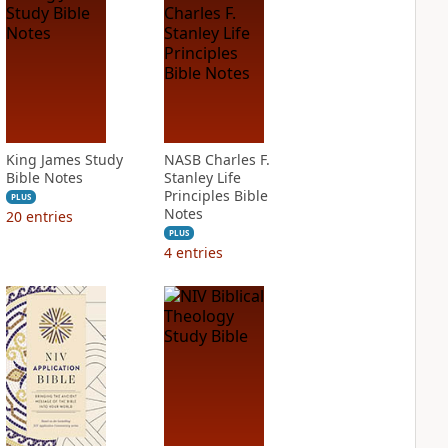
King James Study
NASB Charles F.
Bible Notes
Stanley Life
Principles Bible
PLUS
Notes
20
entries
PLUS
4
entries