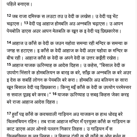
पहिले बनाएस।
12
जब राजा दमिस्क स लउटा तउ उ वेदी क लखेस। उ वेदी पइ भेंट
चढ़ाएस।
13
वेदी पइ आहाज होमबलि अउ अन्नबलि चढ़ाएस। उ आपन
पेयबोलि डाएस अउर आपन मेलबलि क खून क इ वेदी पइ छिछकारेस।
14
आहाज उ काँसे क वेदी क जउन यहोवा समन्वा रही मन्दिर क समन्वा क
जगह स हटाएस। इ काँसे क वेदी आहाज क वेदी अउर यहोवा क मन्दिर क
बीच रही। आहाज काँसे क वेदी क अपने वेदी क उत्तर कइँती रखेस।
15
आहाज याजक ऊरिय्याह क आदेस दिहस। उ कहेस, “बिसाल वेदी क
उपयोग भिंसारे क होमबलियन क बारइ क बरे, साँझ क अन्नबलि क बरे अउर
इ देस क सबहिं लोगन क पेयबलि बरे करा। होमबलि अउ बलियन क सारा
खून बिसाल वेदी पइ छिछकारा। किन्तु मइँ काँसे क वेदी क उपयोग परमेस्सर
स सवाल पूछइ बरे करब।”
16
याजक ऊरिय्याह उ सबइ किहस जेका करइ
बरे राजा आहाज आदेस दिहस।
17
हुवाँ पइ काँसे क कवचवाली गाड़ियन अउ याजकन क हाथ धोवइ बरे
चिलमचियन रहिन। तब राजा आहाज मन्दिर मँ प्रयुक्त काँसे क गाड़ियन क
काट डाएस अउर ओनसे पल्लन निकार लिहस। उ गाड़ियन मँ स
चिलमचियन क लइ लिहस। उ बिसाल टंकी क भी काँसे क ओन बर्धन स