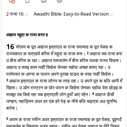
2 राजा 16
Awadhi Bible: Easy-to-Read Version
आहाज यहूदा क राजा बनत ह
16
योताम क पूत आहाज इस्राएल क राजा रमल्याह क पूत पेकह क
राज्जकाल क सत्रहवें बरिस मँ यहूदा क राजा बना।
2
आहाज जब राजा बना
उ बीस बरिस क रहा। आहाज यरूसलेम मँ बीस बरिस तलक राज्ज किहस।
आहाज उ सबइ काम नाहीं किहेस जेनका यहोवा अच्छा बताए रहा। उ
परमेस्सर क आग्या क पालन अपने पुरखा दाऊद क तरह नाहीं किहेस।
3
आहाज इस्राएल क राजा लोगन क तरह रहा। उ अपने पूत क बलि आगी मँ
दिहस। उ ओन रास्ट्रन क घोर पापन क किहेस जेनका यहोवा देस छोड़इ क
मजबूर तब किहे रहा जब इस्राएली लोग हुवाँ आए रहेन।
4
आहाज ऊँची
जगहन, पहाड़ियन अउर हर एक हरे पेड़ क नीचे बलि चढ़ाएस अउ सुगन्धि
बारेस।
5
अराम क राजा रसीन अउर इस्राएल क राजा रमल्याह क पूत पेकह, दुइनउँ
यरूसलेम क खिलाफ लड़इ आएन। रसीन अउ पेकह आहाज क घेरि लिहन