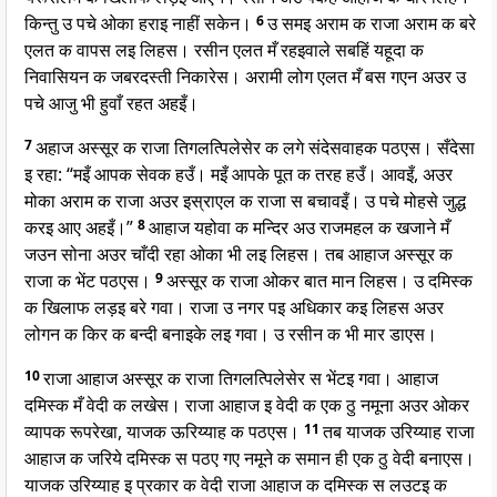
किन्तु उ पचे ओका हराइ नाहीं सकेन।
6
उ समइ अराम क राजा अराम क बरे
एलत क वापस लइ लिहस। रसीन एलत मँ रहइवाले सबहिं यहूदा क
निवासियन क जबरदस्ती निकारेस। अरामी लोग एलत मँ बस गएन अउर उ
पचे आजु भी हुवाँ रहत अहइँ।
7
अहाज अस्सूर क राजा तिगलत्पिलेसेर क लगे संदेसवाहक पठएस। सँदेसा
इ रहा: “मइँ आपक सेवक हउँ। मइँ आपके पूत क तरह हउँ। आवइँ, अउर
मोका अराम क राजा अउर इस्राएल क राजा स बचावइँ। उ पचे मोहसे जुद्ध
करइ आए अहइँ।”
8
आहाज यहोवा क मन्दिर अउ राजमहल क खजाने मँ
जउन सोना अउर चाँदी रहा ओका भी लइ लिहस। तब आहाज अस्सूर क
राजा क भेंट पठएस।
9
अस्सूर क राजा ओकर बात मान लिहस। उ दमिस्क
क खिलाफ लड़इ बरे गवा। राजा उ नगर पइ अधिकार कइ लिहस अउर
लोगन क किर क बन्दी बनाइके लइ गवा। उ रसीन क भी मार डाएस।
10
राजा आहाज अस्सूर क राजा तिगलत्पिलेसेर स भेंटइ गवा। आहाज
दमिस्क मँ वेदी क लखेस। राजा आहाज इ वेदी क एक ठु नमूना अउर ओकर
व्यापक रूपरेखा, याजक ऊरिय्याह क पठएस।
11
तब याजक उरिय्याह राजा
आहाज क जरिये दमिस्क स पठए गए नमूने क समान ही एक ठु वेदी बनाएस।
याजक उरिय्याह इ प्रकार क वेदी राजा आहाज क दमिस्क स लउटइ क