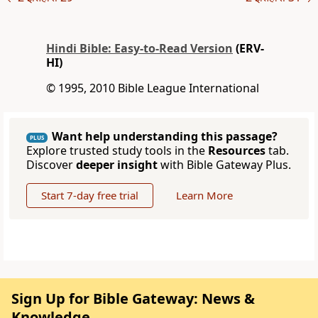
Hindi Bible: Easy-to-Read Version
(ERV-
HI)
© 1995, 2010 Bible League International
Want help understanding this passage?
PLUS
Explore trusted study tools in the
Resources
tab.
Discover
deeper insight
with Bible Gateway Plus.
Start 7-day free trial
Learn More
Sign Up for Bible Gateway: News &
Knowledge