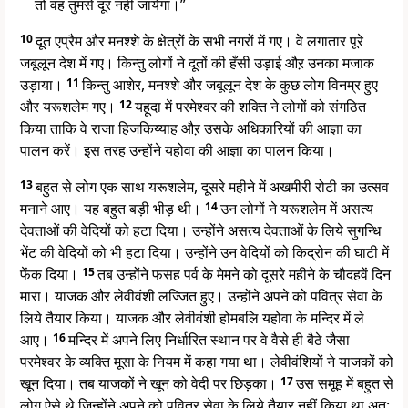
तो वह तुमसे दूर नहीं जायेगा।”
10
दूत एप्रैम और मनश्शे के क्षेत्रों के सभी नगरों में गए। वे लगातार पूरे
जबूलून देश में गए। किन्तु लोगों ने दूतों की हँसी उड़ाई औऱ उनका मजाक
उड़ाया।
11
किन्तु आशेर, मनश्शे और जबूलून देश के कुछ लोग विनम्र हुए
और यरूशलेम गए।
12
यहूदा में परमेश्वर की शक्ति ने लोगों को संगठित
किया ताकि वे राजा हिजकिय्याह औऱ उसके अधिकारियों की आज्ञा का
पालन करें। इस तरह उन्होंने यहोवा की आज्ञा का पालन किया।
13
बहुत से लोग एक साथ यरूशलेम, दूसरे महीने में अखमीरी रोटी का उत्सव
मनाने आए। यह बहुत बड़ी भीड़ थी।
14
उन लोगों ने यरूशलेम में असत्य
देवताओं की वेदियों को हटा दिया। उन्होंने असत्य देवताओं के लिये सुगन्धि
भेंट की वेदियों को भी हटा दिया। उन्होंने उन वेदियों को किद्रोन की घाटी में
फेंक दिया।
15
तब उन्होंने फसह पर्व के मेमने को दूसरे महीने के चौदहवें दिन
मारा। याजक और लेवीवंशी लज्जित हुए। उन्होंने अपने को पवित्र सेवा के
लिये तैयार किया। याजक और लेवीवंशी होमबलि यहोवा के मन्दिर में ले
आए।
16
मन्दिर में अपने लिए निर्धारित स्थान पर वे वैसे ही बैठे जैसा
परमेश्वर के व्यक्ति मूसा के नियम में कहा गया था। लेवीवंशियों ने याजकों को
खून दिया। तब याजकों ने खून को वेदी पर छिड़का।
17
उस समूह में बहुत से
लोग ऐसे थे जिन्होंने अपने को पवित्र सेवा के लिये तैयार नहीं किया था अत: