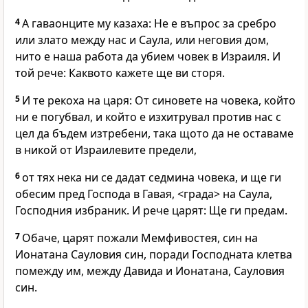
4
А гаваонците му казаха: Не е въпрос за сребро
или злато между нас и Саула, или неговия дом,
нито е наша работа да убием човек в Израиля. И
той рече: Каквото кажете ще ви сторя.
5
И те рекоха на царя: От синовете на човека, който
ни е погубвал, и който е изхитрувал против нас с
цел да бъдем изтребени, така щото да не оставаме
в никой от Израилевите предели,
6
от тях нека ни се дадат седмина човека, и ще ги
обесим пред Господа в Гавая, <града> на Саула,
Господния избраник. И рече царят: Ще ги предам.
7
Обаче, царят пожали Мемфивостея, син на
Ионатана Сауловия син, поради Господната клетва
помежду им, между Давида и Ионатана, Сауловия
син.