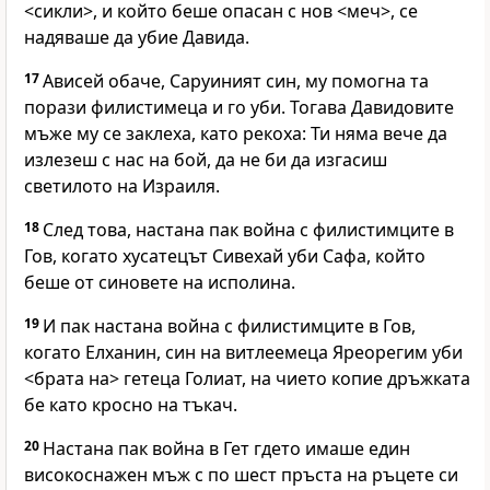
<сикли>, и който беше опасан с нов <меч>, се
надяваше да убие Давида.
17
Ависей обаче, Саруиният син, му помогна та
порази филистимеца и го уби. Тогава Давидовите
мъже му се заклеха, като рекоха: Ти няма вече да
излезеш с нас на бой, да не би да изгасиш
светилото на Израиля.
18
След това, настана пак война с филистимците в
Гов, когато хусатецът Сивехай уби Сафа, който
беше от синовете на исполина.
19
И пак настана война с филистимците в Гов,
когато Елханин, син на витлеемеца Яреорегим уби
<брата на> гетеца Голиат, на чието копие дръжката
бе като кросно на тъкач.
20
Настана пак война в Гет гдето имаше един
високоснажен мъж с по шест пръста на ръцете си