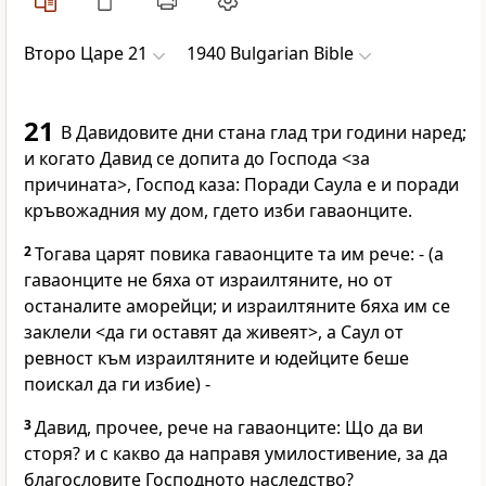
Второ Царе 21
1940 Bulgarian Bible
21
В Давидовите дни стана глад три години наред;
и когато Давид се допита до Господа <за
причината>, Господ каза: Поради Саула е и поради
кръвожадния му дом, гдето изби гаваонците.
2
Тогава царят повика гаваонците та им рече: - (а
гаваонците не бяха от израилтяните, но от
останалите аморейци; и израилтяните бяха им се
заклели <да ги оставят да живеят>, а Саул от
ревност към израилтяните и юдейците беше
поискал да ги избие) -
3
Давид, прочее, рече на гаваонците: Що да ви
сторя? и с какво да направя умилостивение, за да
благословите Господното наследство?