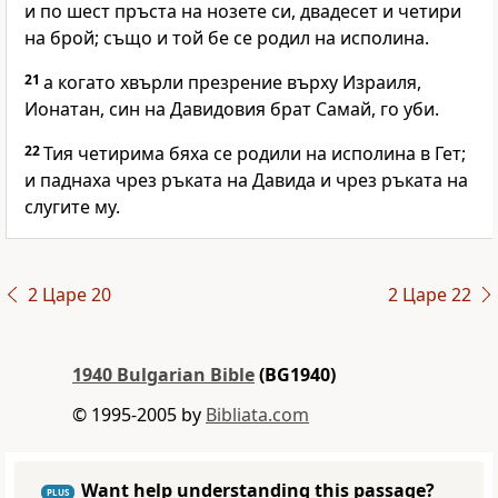
и по шест пръста на нозете си, двадесет и четири
на брой; също и той бе се родил на исполина.
21
а когато хвърли презрение върху Израиля,
Ионатан, син на Давидовия брат Самай, го уби.
22
Тия четирима бяха се родили на исполина в Гет;
и паднаха чрез ръката на Давида и чрез ръката на
слугите му.
2 Царе 20
2 Царе 22
1940 Bulgarian Bible
(BG1940)
© 1995-2005 by
Bibliata.com
Want help understanding this passage?
PLUS