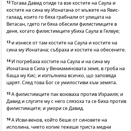
12
Тогава Давид отиде та взе костите на Саула и
костите на сина му Ионатана от мъжете на Явис-
галаад, които го бяха грабнали от улицата на
Ветасан, гдето ги бяха обесили филистимците в
деня, когато филистимците убиха Саула в Гелвуе;
13
и изнесе от там костите на Саула и костите на
сина му Ионатана; събраха и костите на обесените.
14
И погребаха костите на Саула и на сина му
Ионатана в Сила у Вениаминовата земя, в гроба на
баща му Кис; и изпълниха всичко, що заповяда
царят. След това Бог се умилостиви към земята.
15
А филистимците пак воюваха против Израиля; и
Давид и слугите му с него слязоха та се биха против
филистимците; и умори се Давид.
16
А Исви-венов, който беше от синовете на
исполина, чието копие тежеше триста медни