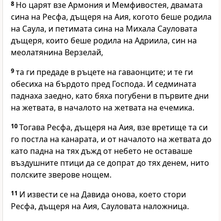
8
Но царят взе Армония и Мемфивостея, двамата
сина на Ресфа, дъщеря на Аия, когото беше родила
на Саула, и петимата сина на Михала Сауловата
дъщеря, които беше родила на Адриила, син на
меолатянина Верзелай,
9
та ги предаде в ръцете на гаваонците; и те ги
обесиха на бърдото пред Господа. И седмината
паднаха заедно, като бяха погубени в първите дни
на жетвата, в началото на жетвата на ечемика.
10
Тогава Ресфа, дъщеря на Аия, взе вретище та си
го постла на канарата, и от началото на жетвата до
като падна на тях дъжд от небето не оставаше
въздушните птици да се допрат до тях денем, нито
полските зверове нощем.
11
И извести се на Давида онова, което стори
Ресфа, дъщеря на Аия, Сауловата наложница.