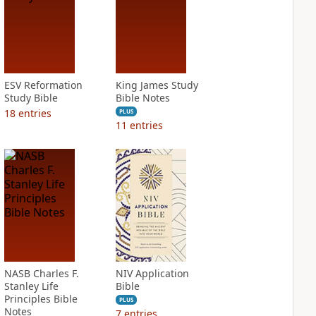
ESV Reformation
King James Study
Study Bible
Bible Notes
18
entries
PLUS
11
entries
NASB Charles F.
NIV Application
Stanley Life
Bible
Principles Bible
PLUS
Notes
7
entries