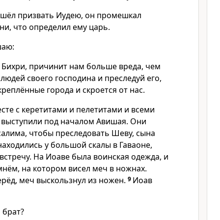
ошёл призвать Иудею, он промешкал
ни, что определил ему царь.
шаю:
 Бихри, причинит нам больше вреда, чем
людей своего господина и преследуй его,
реплённые города и скроется от нас.
сте с керетитами и пелетитами и всеми
выступили под началом Авишая. Они
салима, чтобы преследовать Шеву, сына
находились у большой скалы в Гаваоне,
стречу. На Иоаве была воинская одежда, и
нём, на котором висел меч в ножнах.
ерёд, меч выскользнул из ножен.
9
Иоав
й брат?