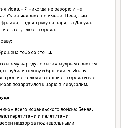
тил Иоав. – Я никогда не разорю и не
так. Один человек, по имени Шева, сын
Ефраима, поднял руку на царя, на Давуда.
, и я отступлю от города.
оаву:
 брошена тебе со стены.
о всему народу со своим мудрым советом.
, отрубили голову и бросили её Иоаву.
 в рог, и его люди отошли от города и все
Иоав возвратился к царю в Иерусалим.
вуда
иком всего исраильского войска; Беная,
овал керетитами и пелетитами;
верен надзор за подневольными