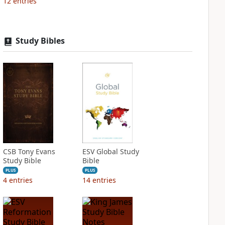
12
entries
Study Bibles
CSB Tony Evans
ESV Global Study
Study Bible
Bible
PLUS
PLUS
4
entries
14
entries