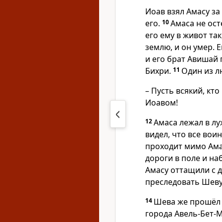
Иоав взял Амасу за
его.
10
Амаса не ост
его ему в живот та
землю, и он умер. 
и его брат Авишай
Бихри.
11
Один из л
– Пусть всякий, кто
Иоавом!
12
Амаса лежал в лу
видел, что все вои
проходит мимо Ама
дороги в поле и на
Амасу оттащили с 
преследовать Шеву
14
Шева же прошёл 
города Авель-Бет-М