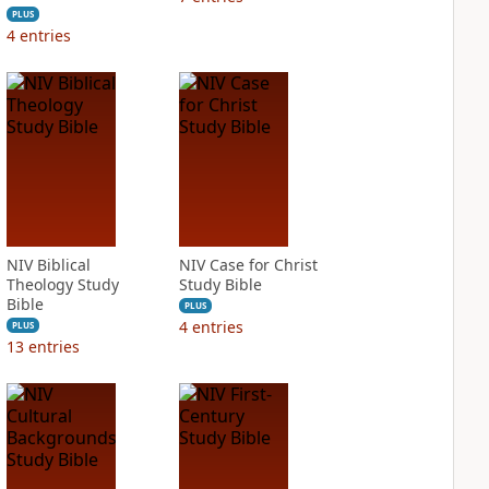
PLUS
4
entries
NIV Biblical
NIV Case for Christ
Theology Study
Study Bible
Bible
PLUS
4
entries
PLUS
13
entries