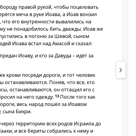
 бороду правой рукой, чтобы поцеловать
ерёгся меча в руке Иоава, а Иоав вонзил
к, что его внутренности вывалились на
Ему не понадобилось бить дважды. Иоав же
 пустились в погоню за Шевой, сыном
юдей Иоава встал над Амасой и сказал:
 предан Иоаву, и кто за Давуда – идёт за
же крови посреди дороги, и тот человек
ны останавливаются. Поняв, что все, кто
сы, останавливаются, он оттащил его с
бросил на него одежду.
13
После того как
дороги, весь народ пошёл за Иоавом
, сына Бихри.
через территорию всех родов Исраила до
аахи, и все бериты собрались к нему и