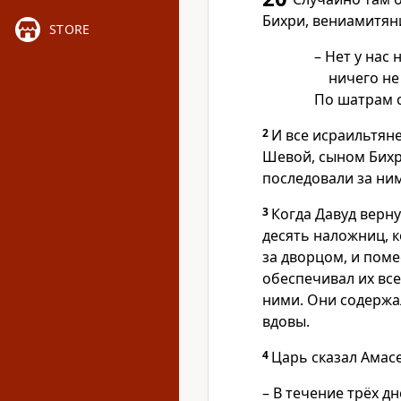
Бихри, вениамитяни
STORE
– Нет у нас
ничего не
По шатрам с
2
И все исраильтяне
Шевой, сыном Бихр
последовали за ни
3
Когда Давуд верну
десять наложниц, 
за дворцом, и поме
обеспечивал их вс
ними. Они содержал
вдовы.
4
Царь сказал Амасе
– В течение трёх дн