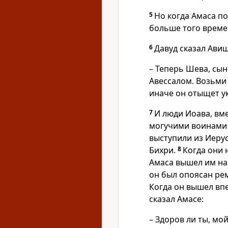
5
Но когда Амаса п
больше того време
6
Давуд сказал Ави
– Теперь Шева, сын
Авессалом. Возьми 
иначе он отыщет ук
7
И люди Иоава, вме
могучими воинами 
выступили из Иеру
Бихри.
8
Когда они 
Амаса вышел им нав
он был опоясан рем
Когда он вышел вп
сказал Амасе:
– Здоров ли ты, мо