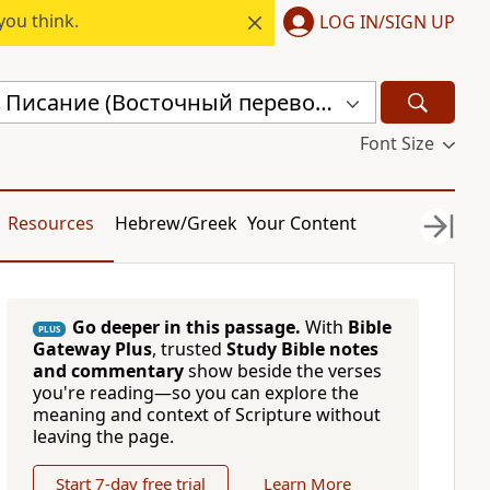
you think.
LOG IN/SIGN UP
Священное Писание (Восточный перевод), версия с «Аллахом» (CARSA)
Font Size
Resources
Hebrew/Greek
Your Content
Go deeper in this passage.
With
Bible
PLUS
Gateway Plus
, trusted
Study Bible notes
and commentary
show beside the verses
you're reading—so you can explore the
meaning and context of Scripture without
leaving the page.
Start 7-day free trial
Learn More