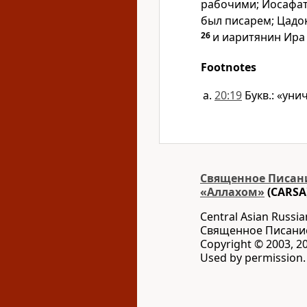
рабочими; Иосафат
был писарем; Цадо
26
и иаритянин Ира
Footnotes
20:19
Букв.: «уни
Священное Писани
«Аллахом»
(CARSA
Central Asian Russia
Священное Писани
Copyright © 2003, 20
Used by permission. 