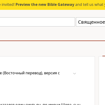
 invited!
Preview the new Bible Gateway
and tell us what 
 (Восточный перевод), версия с
казался один смутьян, по имени Шева, сын