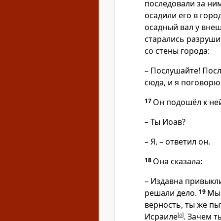
последовали за ним
осадили его в горо
осадный вал у внеш
старались разруши
со стены города:
– Послушайте! Пос
сюда, и я поговорю
17
Он подошёл к ней
– Ты Иоав?
– Я, – ответил он.
18
Она сказала:
– Издавна привыкли
решали дело.
19
Мы 
верность, ты же п
Исраиле
[
a
]
. Зачем 