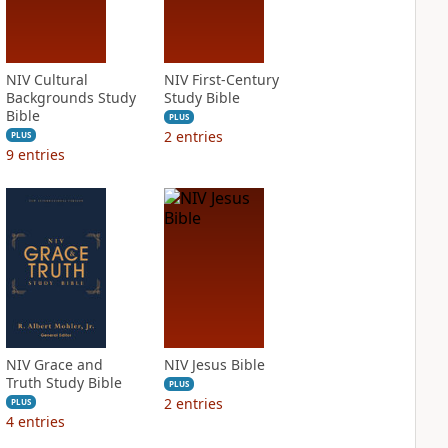
NIV Cultural
NIV First-Century
Backgrounds Study
Study Bible
Bible
PLUS
2
entries
PLUS
9
entries
NIV Grace and
NIV Jesus Bible
Truth Study Bible
PLUS
2
entries
PLUS
4
entries