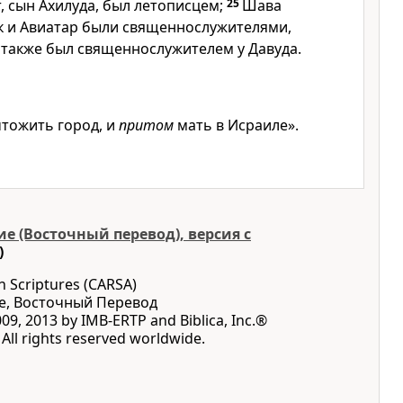
, сын Ахилуда, был летописцем;
25
Шава
к и Авиатар были священнослужителями,
 также был священнослужителем у Давуда.
чтожить город, и
притом
мать в Исраиле».
е (Восточный перевод), версия с
)
n Scriptures (CARSA)
е, Восточный Перевод
09, 2013 by IMB-ERTP and Biblica, Inc.®
All rights reserved worldwide.