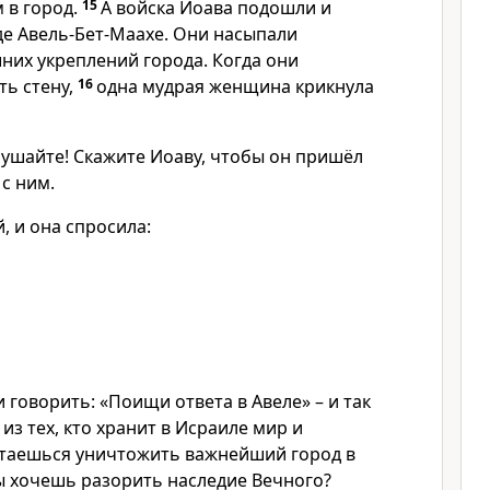
 в город.
15
А войска Иоава подошли и
де Авель-Бет-Маахе. Они насыпали
них укреплений города. Когда они
ть стену,
16
одна мудрая женщина крикнула
лушайте! Скажите Иоаву, чтобы он пришёл
 с ним.
, и она спросила:
 говорить: «Поищи ответа в Авеле» – и так
из тех, кто хранит в Исраиле мир и
ытаешься уничтожить важнейший город в
ты хочешь разорить наследие Вечного?