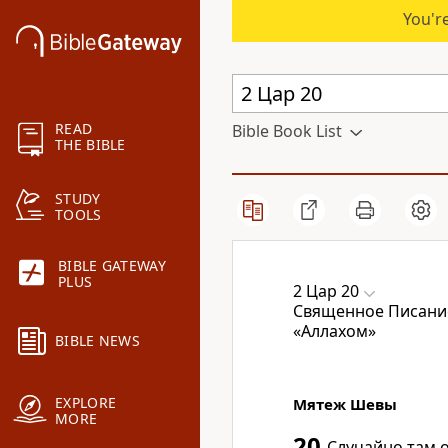
You're
READ
Bible Book List
THE BIBLE
STUDY
TOOLS
BIBLE GATEWAY
PLUS
2 Цар 20
Священное Писание
«Аллахом»
BIBLE NEWS
EXPLORE
Мятеж Шевы
MORE
20
Случайно там о