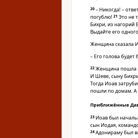
20
– Никогда! – отве
погублю!
21
Это не 
Бихри, из нагорий 
Выдайте его одного
Женщина сказала И
– Его голова будет
22
Женщина пошла к
И Шеве, сыну Бихри
Тогда Иоав затрубил
пошли по домам. А 
Приближённые Да
23
Иоав был начальн
сын Иодая, команд
24
Адонираму был в