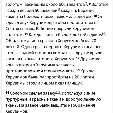
золотом, весившим около 600 талантов
[
i
]
.
9
Золотые
гвозди весили 50 шекелей
[
j
]
каждый. Верхние
комнаты Соломон также выложил золотом.
10
Он
сделал двух Херувимов, чтобы поставить их в
Святая святых. Рабочие покрыли Херувимов
золотом.
11
Каждое крыло было 5 локтей в длину
[
k
]
.
Общая же длина крыльев Херувимов была 20
локтей. Одно крыло первого Херувима касалось
стены с одной стороны комнаты, а другое крыло
касалось крыла второго Херувима.
12
Другое же
крыло второго Херувима касалось
противоположной стены комнаты.
13
Крылья
Херувимов были распростёрты на 20 локтей.
Херувимы стояли лицом к святилищу
[
l
]
.
14
Соломон сделал завесу
[
m
]
, используя синие,
пурпурные и красные ткани и дорогую льняную
ткань. На завесе были вышиты изображения
Херувимов.