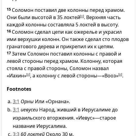
15
Соломон поставил две колонны перед храмом.
Они были высотой в 35 локтей
[
n
]
. Верхняя часть
каждой колонны составляла 5 локтей в высоту.
16
Соломон сделал цепи как ожерелье и украсил
ими верхушки колонн. Он также сделал сто плодов
гранатового дерева и прикрепил их к цепям.
17
Затем Соломон поставил колонны с правой и
левой стороны перед храмом. Колонну, которая
стояла с правой стороны, Соломон назвал
«Иахин»
[
o
]
, а колонну с левой стороны—«Вооз»
[
p
]
.
Footnotes
3:1
Орны
Или «Орнана».
3:1
иевусеи
Народ, живший в Иерусалиме до
израильского вторжения. «Иевус»—старое
название Иерусалима.
3:3
60 локтей
Около 30 м.