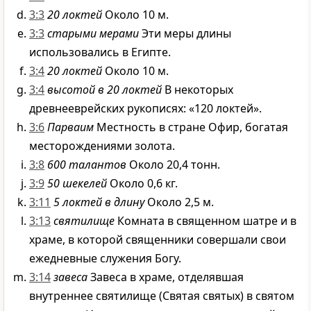
3:3
20 локтей
Около 10 м.
3:3
старыми мерами
Эти меры длины
использовались в Египте.
3:4
20 локтей
Около 10 м.
3:4
высотой в 20 локтей
В некоторых
древнееврейских рукописях: «120 локтей».
3:6
Парваим
Местность в стране Офир, богатая
месторождениями золота.
3:8
600 талантов
Около 20,4 тонн.
3:9
50 шекелей
Около 0,6 кг.
3:11
5 локтей в длину
Около 2,5 м.
3:13
святилище
Комната в священном шатре и в
храме, в которой священники совершали свои
ежедневные служения Богу.
3:14
завеса
Завеса в храме, отделявшая
внутреннее святилище (Святая святых) в святом