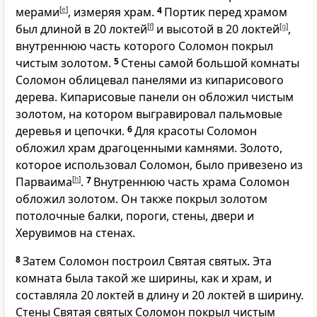
мерами
[
e
]
, измеряя храм.
4
Портик перед храмом
был длиной в 20 локтей
[
f
]
и высотой в 20 локтей
[
g
]
,
внутреннюю часть которого Соломон покрыл
чистым золотом.
5
Стены самой большой комнаты
Соломон облицевал панелями из кипарисового
дерева. Кипарисовые панели он обложил чистым
золотом, на котором выгравировал пальмовые
деревья и цепочки.
6
Для красоты Соломон
обложил храм драгоценными камнями. Золото,
которое использовал Соломон, было привезено из
Парваима
[
h
]
.
7
Внутреннюю часть храма Соломон
обложил золотом. Он также покрыл золотом
потолочные балки, пороги, стены, двери и
Херувимов на стенах.
8
Затем Соломон построил Святая святых. Эта
комната была такой же ширины, как и храм, и
составляла 20 локтей в длину и 20 локтей в ширину.
Стены Святая святых Соломон покрыл чистым