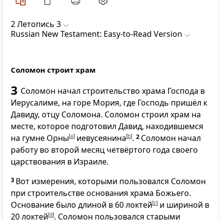
2 Летопись 3
Russian New Testament: Easy-to-Read Version
Соломон строит храм
3
Соломон начал строительство храма Господа в
Иерусалиме, на горе Мория, где Господь пришёл к
Давиду, отцу Соломона. Соломон строил храм на
месте, которое подготовил Давид, находившемся
на гумне Орны
[
a
]
иевусеянина
[
b
]
.
2
Соломон начал
работу во второй месяц четвёртого года своего
царствования в Израиле.
3
Вот измерения, которыми пользовался Соломон
при строительстве основания храма Божьего.
Основание было длиной в 60 локтей
[
c
]
и шириной в
20 локтей
[
d
]
. Соломон пользовался старыми