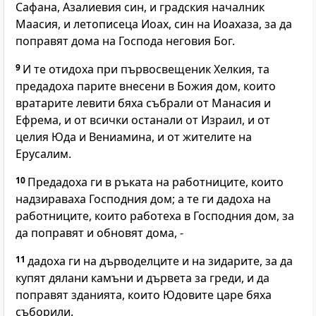
Сафана, Азалиевия син, и градския началник
Маасия, и летописеца Иоах, син на Иоахаза, за да
поправят дома на Господа неговия Бог.
9
И те отидоха при първосвещеник Хелкия, та
предадоха парите внесени в Божия дом, които
вратарите левити бяха събрали от Манасия и
Ефрема, и от всички останали от Израил, и от
целия Юда и Вениамина, и от жителите на
Ерусалим.
10
Предадоха ги в ръката на работниците, които
надзираваха Господния дом; а те ги дадоха на
работниците, които работеха в Господния дом, за
да поправят и обновят дома, -
11
дадоха ги на дърводелците и на зидарите, за да
купят дялани камъни и дървета за греди, и да
поправят зданията, които Юдовите царе бяха
съборили.