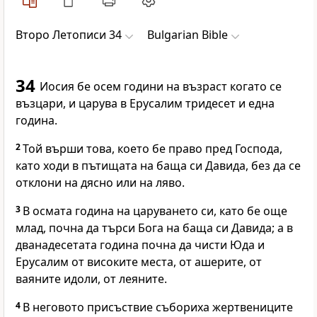
Второ Летописи 34
Bulgarian Bible
34
Иосия бе осем години на възраст когато се
възцари, и царува в Ерусалим тридесет и една
година.
2
Той върши това, което бе право пред Господа,
като ходи в пътищата на баща си Давида, без да се
отклони на дясно или на ляво.
3
В осмата година на царуването си, като бе още
млад, почна да търси Бога на баща си Давида; а в
дванадесетата година почна да чисти Юда и
Ерусалим от високите места, от ашерите, от
ваяните идоли, от леяните.
4
В неговото присъствие събориха жертвениците