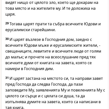
видят нищо от цялото зло, което ще докарам на
това място и на жителите му. И те доложиха на
царя.
29
Тогава царят прати та събра всичките Юдови и
ерусалимски старейшини.
30
И царят възлезе в Господния дом, заедно с
всичките Юдови мъже и ерусалимските жители, -
свещениците, левитите и всичките люде от голям
до малък; и прочете на всеослушание пред тях
всичките думи от книгата на завета, която се
намери в Господния дим.
31
И царят застана на мястото си, та направи завет
пред Господа да следва Господа, да пази
заповедите Му, заявленията Му и повеленията Му с
цялото си сърце и с цялата си душа, та да
изпълнява думите на завета, които са написани в
тая книга.