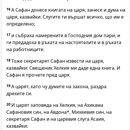
16
А Сафан донесе книгата на царя, занесе и дума на
царя, казвайки: Слугите ти вършат всичко, що им е
определено;
17
и събраха намерените в Господния дом пари, и
ги предадоха в ръката на настоятелите и в ръката
на работниците.
18
Тоже секретарят Сафан извести на царя,
казвайки: Свещеник Хелкия ми даде една книга. И
Сафан я прочете пред царя.
19
А царят, като чу думите на закона, раздра
дрехите си.
20
И царят заповяда на Хелкия, на Ахикама
Сафановия син, на Авдона*, Михеевия син, на
секретаря Сафан и на царевия слуга Асаия,
казвайки: