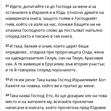
21
Идете, допитайте се до Господа за мене и за
останалите в Израиля и в Юда, относно думите на
намерената книга; защото голям е Господният
гняв, който се изля на нас, понеже бащите ни не
опазиха Господното слово да постъпват напълно
според както е писано в тая книга.
22
И така, Хелкия и ония, които царят беше
определил , отидоха при пророчицата Олда, жена
на одеждопазителя Селум, син на Текуя, Арасовия
син. А тя живееше в Ерусалим, във втория участък;
и те й говориха според поръчаното.
23
И тя им рече: Така казва Господ Израилевият Бог:
Кажете на човека, който ви е пратил до мене:
24
Така казва Господ: Ето, Аз ще докарам зло на това
място и на жителите му, всичките проклетии
написани в книгата, която прочетоха пред Юдовия