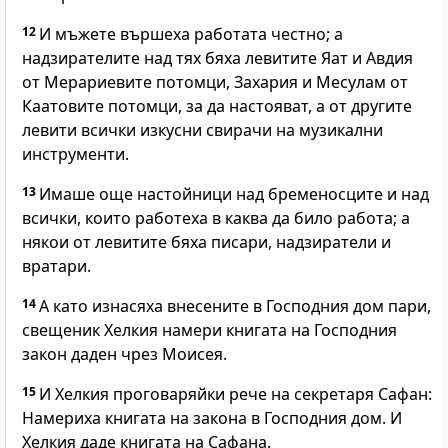
12
И мъжете вършеха работата честно; а
надзирателите над тях бяха левитите Яат и Авдия
от Мерариевите потомци, Захария и Месулам от
Каатовите потомци, за да настояват, а от другите
левити всички изкусни свирачи на музикални
инструменти.
13
Имаше още настойници над бременосците и над
всички, които работеха в каква да било работа; а
някои от левитите бяха писари, надзиратели и
вратари.
14
А като изнасяха внесените в Господния дом пари,
свещеник Хелкия намери книгата на Господния
закон даден чрез Моисея.
15
И Хелкия проговаряйки рече на секретаря Сафан:
Намериха книгата на закона в Господния дом. И
Хелкия даде книгата на Сафана.