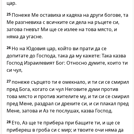
цар.
25
Понеже Ме оставиха и кадяха на други богове, та
Ме разгневиха с всичките си дела на ръцете си,
затова гневът Ми ще се излее на това място, и
няма да угасне.
26
Но на Юдовия цар, който ви прати да се
допитате до Господа, така да му кажете: Така казва
Господ Израилевият Бог: Относно думите, които ти
си чул,
27
понеже сърцето ти е омекнало, и ти си се смирил
пред Бога, когато си чул Неговите думи против
това място и против жителите му, и ти си се смирил
пред Мене, раздрал си дрехите си, и си плакал пред
Мене, затова и Аз те послушах, казва Господ.
28
Ето, Аз ще те прибера при бащите ти, и ще се
прибереш в гроба си с мир; и твоите очи няма да