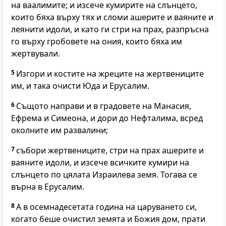
на ваалимите; и изсече кумирите на слънцето,
които бяха върху тях и сломи ашерите и ваяните и
леянити идоли, и като ги стри на прах, разпръсна
го върху гробовете на ония, които бяха им
жертвували.
5
Изгори и костите на жреците на жертвениците
им, и така очисти Юда и Ерусалим.
6
Същото направи и в градовете на Манасия,
Ефрема и Симеона, и дори до Нефталима, всред
околните им развалини;
7
събори жертвениците, стри на прах ашерите и
ваяните идоли, и изсече всичките кумири на
слънцето по цялата Израилева земя. Тогава се
върна в Ерусалим.
8
А в осемнадесетата година на царуването си,
когато беше очистил земята и Божия дом, прати