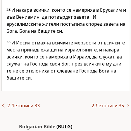
32
И накара всички, които се намериха в Ерусалим и
във Вениамин, да потвърдят завета . И
ерусалимските жители постъпиха според завета на
Бога, Бога на бащите си.
33
И Иосия отмахна всичките мерзости от всичките
места принадлежащи на израилтяните, и накара
всички, които се намериха в Израил, да служат, да
служат на Господа своя Бог; през всичките му дни
те не се отклониха от следване Господа Бога на
бащите си.
2 Летописи 33
2 Летописи 35
Bulgarian Bible
(BULG)