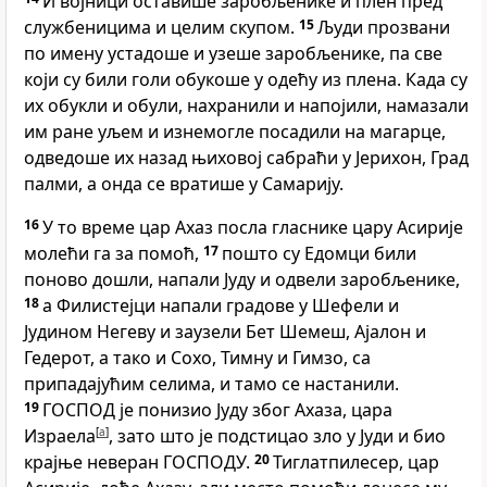
И војници оставише заробљенике и плен пред
службеницима и целим скупом.
15
Људи прозвани
по имену устадоше и узеше заробљенике, па све
који су били голи обукоше у одећу из плена. Када су
их обукли и обули, нахранили и напојили, намазали
им ране уљем и изнемогле посадили на магарце,
одведоше их назад њиховој сабраћи у Јерихон, Град
палми, а онда се вратише у Самарију.
16
У то време цар Ахаз посла гласнике цару Асирије
молећи га за помоћ,
17
пошто су Едомци били
поново дошли, напали Јуду и одвели заробљенике,
18
а Филистејци напали градове у Шефели и
Јудином Негеву и заузели Бет Шемеш, Ајалон и
Гедерот, а тако и Сохо, Тимну и Гимзо, са
припадајућим селима, и тамо се настанили.
19
ГОСПОД је понизио Јуду због Ахаза, цара
Израела
[
a
]
, зато што је подстицао зло у Јуди и био
крајње неверан ГОСПОДУ.
20
Тиглатпилесер, цар