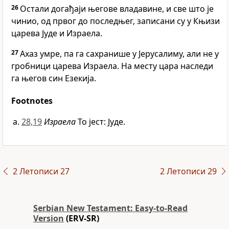
26
Остали догађаји његове владавине, и све што је
чинио, од првог до последњег, записани су у Књизи
царева Јуде и Израела.
27
Ахаз умре, па га сахранише у Јерусалиму, али не у
гробници царева Израела. На месту цара наследи
га његов син Езекија.
Footnotes
28,19
Израела
То јест: Јуде.
2 Летописи 27
2 Летописи 29
Serbian New Testament: Easy-to-Read
Version
(ERV-SR)