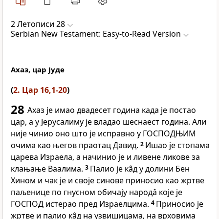
2 Летописи 28
Serbian New Testament: Easy-to-Read Version
Ахаз, цар Јуде
(
2. Цар 16,1-20
)
28
Ахаз је имао двадесет година када је постао
цар, а у Јерусалиму је владао шеснаест година. Али
није чинио оно што је исправно у ГОСПОДЊИМ
очима као његов праотац Давид.
2
Ишао је стопама
царева Израела, а начинио је и ливене ликове за
клањање Ваалима.
3
Палио је кâд у долини Бен
Хином и чак је и своје синове приносио као жртве
паљенице по гнусном обичају народâ које је
ГОСПОД истерао пред Израелцима.
4
Приносио је
жртве и палио кâд на узвишицама, на врховима