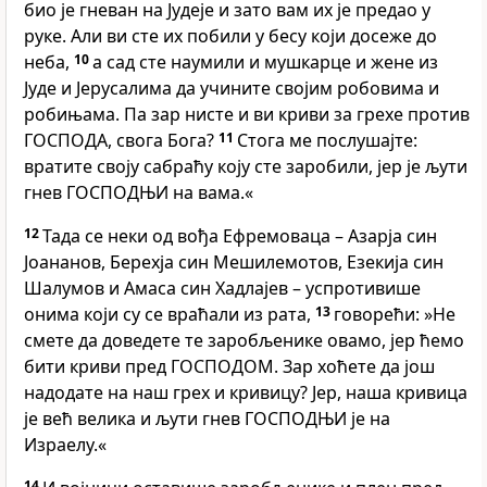
био је гневан на Јудеје и зато вам их је предао у
руке. Али ви сте их побили у бесу који досеже до
неба,
10
а сад сте наумили и мушкарце и жене из
Јуде и Јерусалима да учините својим робовима и
робињама. Па зар нисте и ви криви за грехе против
ГОСПОДА, свога Бога?
11
Стога ме послушајте:
вратите своју сабраћу коју сте заробили, јер је љути
гнев ГОСПОДЊИ на вама.«
12
Тада се неки од вођа Ефремоваца – Азарја син
Јоананов, Берехја син Мешилемотов, Езекија син
Шалумов и Амаса син Хадлајев – успротивише
онима који су се враћали из рата,
13
говорећи: »Не
смете да доведете те заробљенике овамо, јер ћемо
бити криви пред ГОСПОДОМ. Зар хоћете да још
надодате на наш грех и кривицу? Јер, наша кривица
је већ велика и љути гнев ГОСПОДЊИ је на
Израелу.«
14