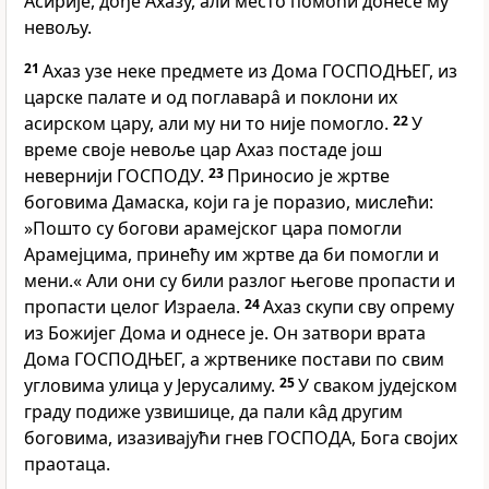
Асирије, дође Ахазу, али место помоћи донесе му
невољу.
21
Ахаз узе неке предмете из Дома ГОСПОДЊЕГ, из
царске палате и од поглаварâ и поклони их
асирском цару, али му ни то није помогло.
22
У
време своје невоље цар Ахаз постаде још
невернији ГОСПОДУ.
23
Приносио је жртве
боговима Дамаска, који га је поразио, мислећи:
»Пошто су богови арамејског цара помогли
Арамејцима, принећу им жртве да би помогли и
мени.« Али они су били разлог његове пропасти и
пропасти целог Израела.
24
Ахаз скупи сву опрему
из Божијег Дома и однесе је. Он затвори врата
Дома ГОСПОДЊЕГ, а жртвенике постави по свим
угловима улица у Јерусалиму.
25
У сваком јудејском
граду подиже узвишице, да пали кâд другим
боговима, изазивајући гнев ГОСПОДА, Бога својих
праотаца.