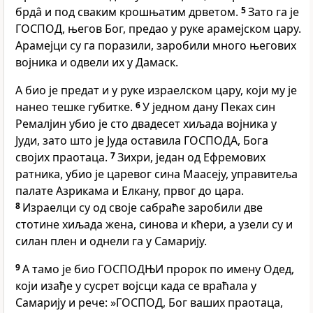
брдâ и под сваким крошњатим дрветом.
5
Зато га је
ГОСПОД, његов Бог, предао у руке арамејском цару.
Арамејци су га поразили, заробили много његових
војника и одвели их у Дамаск.
А био је предат и у руке израелском цару, који му је
нанео тешке губитке.
6
У једном дану Пеках син
Ремалјин убио је сто двадесет хиљада војника у
Јуди, зато што је Јуда оставила ГОСПОДА, Бога
својих праотаца.
7
Зихри, један од Ефремових
ратника, убио је царевог сина Маасеју, управитеља
палате Азрикама и Елкану, првог до цара.
8
Израелци су од своје сабраће заробили две
стотине хиљада жена, синова и кћери, а узели су и
силан плен и однели га у Самарију.
9
А тамо је био ГОСПОДЊИ пророк по имену Одед,
који изађе у сусрет војсци када се враћала у
Самарију и рече: »ГОСПОД, Бог ваших праотаца,