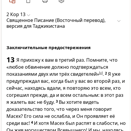
2 Кор 13
Священное Писание (Восточный перевод),
версия для Таджикистана
Заключительные предостережения
13
Я прихожу к вам в третий раз. Помните, что
«любое обвинение должно подтверждаться
показаниями двух или трёх свидетелей»
[
a
]
.
2
Я уже
предупреждал вас, когда был у вас во второй раз, и
сейчас, находясь вдали, я повторяю это всем, кто
согрешил прежде, да и всем остальным: в этот раз
я жалеть вас не буду.
3
Вы хотите видеть
доказательство того, что через меня говорит
Масех? Его сила не ослабла, и Он проявляет её
среди вас!
4
И хотя Масех был распят в слабости, но
Он жив могуществом Всевышнего! И мы, находясь