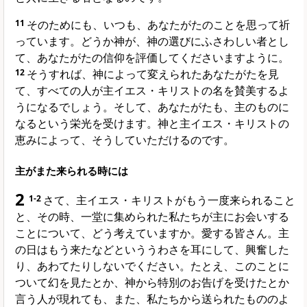
11
そのためにも、いつも、あなたがたのことを思って祈
っています。どうか神が、神の選びにふさわしい者とし
て、あなたがたの信仰を評価してくださいますように。
12
そうすれば、神によって変えられたあなたがたを見
て、すべての人が主イエス・キリストの名を賛美するよ
うになるでしょう。そして、あなたがたも、主のものに
なるという栄光を受けます。神と主イエス・キリストの
恵みによって、そうしていただけるのです。
主がまた来られる時には
2
1-2
さて、主イエス・キリストがもう一度来られること
と、その時、一堂に集められた私たちが主にお会いする
ことについて、どう考えていますか。愛する皆さん。主
の日はもう来たなどといううわさを耳にして、興奮した
り、あわてたりしないでください。たとえ、このことに
ついて幻を見たとか、神から特別のお告げを受けたとか
言う人が現れても、また、私たちから送られたもののよ