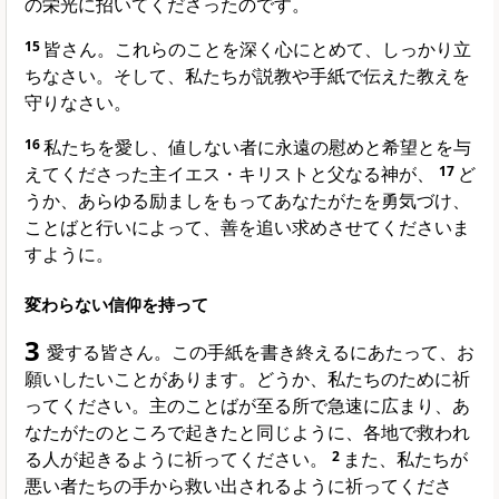
の栄光に招いてくださったのです。
15
皆さん。これらのことを深く心にとめて、しっかり立
ちなさい。そして、私たちが説教や手紙で伝えた教えを
守りなさい。
16
私たちを愛し、値しない者に永遠の慰めと希望とを与
えてくださった主イエス・キリストと父なる神が、
17
ど
うか、あらゆる励ましをもってあなたがたを勇気づけ、
ことばと行いによって、善を追い求めさせてくださいま
すように。
変わらない信仰を持って
3
愛する皆さん。この手紙を書き終えるにあたって、お
願いしたいことがあります。どうか、私たちのために祈
ってください。主のことばが至る所で急速に広まり、あ
なたがたのところで起きたと同じように、各地で救われ
る人が起きるように祈ってください。
2
また、私たちが
悪い者たちの手から救い出されるように祈ってくださ