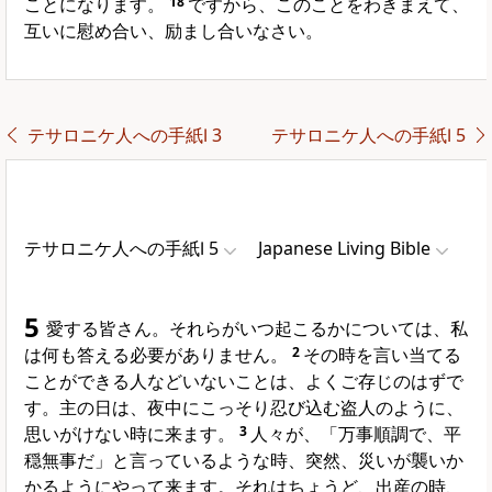
ことになります。
18
ですから、このことをわきまえて、
互いに慰め合い、励まし合いなさい。
テサロニケ人への手紙Ⅰ 3
テサロニケ人への手紙Ⅰ 5
テサロニケ人への手紙Ⅰ 5
Japanese Living Bible
5
愛する皆さん。それらがいつ起こるかについては、私
は何も答える必要がありません。
2
その時を言い当てる
ことができる人などいないことは、よくご存じのはずで
す。主の日は、夜中にこっそり忍び込む盗人のように、
思いがけない時に来ます。
3
人々が、「万事順調で、平
穏無事だ」と言っているような時、突然、災いが襲いか
かるようにやって来ます。それはちょうど、出産の時、