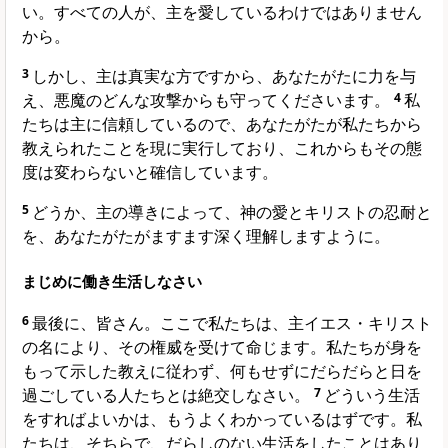
い。すべての人が、主を愛しているわけではありません
から。
3
しかし、主は真実な方ですから、あなたがたに力を与
え、悪魔のどんな攻撃からも守ってくださいます。
4
私
たちは主に信頼しているので、あなたがたが私たちから
教えられたことを現に実行しており、これからもその態
度は変わらないと確信しています。
5
どうか、主の導きによって、神の愛とキリストの忍耐と
を、あなたがたがますます深く理解しますように。
まじめに働き生活しなさい
6
最後に、皆さん。ここで私たちは、主イエス・キリスト
の名により、その権威を受けて命じます。私たちが身を
もって示した教えに従わず、何もせずにだらだらと日を
過ごしている人たちとは絶交しなさい。
7
どういう生活
をすればよいかは、もうよくわかっているはずです。私
たちは、そちらで、だらしのない生活をしたことはあり