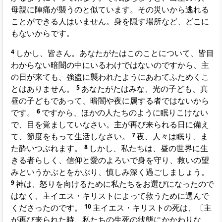
母親に陣痛が襲うのと似ています。その災いから逃れる
ことができる人はいません。身を隠す場所など、どこに
もないからです。
4
しかし、皆さん。あなたがたはこのことについて、皆目
わからない暗闇の中にいるわけではないのですから、主
の日が来ても、強盗に襲われたようにあわてふためくこ
とはありません。
5
あなたがたはみな、光の子ども、真
昼の子どもであって、暗闇や夜に属する者ではないから
です。
6
ですから、ほかの人たちのように眠りこけない
で、目を覚ましていなさい。主が再び来られる日に備え
て、節度をもって生活しなさい。
7
夜、人々は眠り、ま
た酔いつぶれます。
8
しかし、私たちは、昼の世界に生
きる者らしく、信仰と愛のよろいで身を守り、救いの望
みというかぶとをかぶり、慎しみ深く過ごしましょう。
9
神は、怒りを向けるために私たちをお選びになったので
はなく、主イエス・キリストによって救うために選んで
くださったのです。
10
主イエス・キリストの死は、〔主
が再び来られた時、私たちの生死の状態にかかわりな