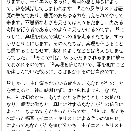
りますが、主イエスが来られ、御口の息と輝きによっ
て、彼を滅ぼしてしまわれます。
9
この反キリストは悪
魔の手先であり、悪魔のあらゆる力を与えられてやって
来ます。不思議なわざを見せては人々をだまし、力ある
奇跡を行う者であるかのように見せかけるのです。
10
こ
うして、真理を拒んで滅びへの道を走る者たちを、すっ
かりとりこにします。その人たちは、真理を信じること
も愛することもせず、救われようなどとは考えもしませ
んでした。
11
そこで神は、彼らがだまされるままに放っ
ておかれるのです。
12
真理を信じないで、罪を犯すこと
を楽しんでいた彼らに、さばきが下るのは当然です。
13
しかし、主に愛されている皆さん。あなたがたのこと
を考えると、神に感謝せずにはいられません。なぜな
ら、神は初めから、あなたがたを救おうとしてお選びに
なり、聖霊の働きと、真理に対するあなたがたの信仰に
よって、きよめてくださったからです。
14
神は、私たち
の語った福音（イエス・キリストによる救いの知らせ）
によってあなたがたを選び分かち、主イエス・キリスト