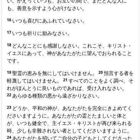
い。かえっていつも、お互いの間で、またどんな人に
も、善意を示すよう心がけなさい。
16
いつも喜びにあふれていなさい。
17
いつも祈りに励みなさい。
18
どんなことにも感謝しなさい。これこそ、キリスト・
イエスにあって、神があなたがたに望んでおられること
です。
19
聖霊の恵みを無にしてはいけません。
20
預言する者を
軽蔑してはいけません。
21
すべてのことをよく調べ、そ
れがほんとうに良いものであれば、受け入れなさい。
22
あらゆる種類の悪から遠ざかりなさい。
23
どうか、平和の神が、あなたがたを完全にきよめてく
ださいますように。あなたがたの霊とたましいと体と
が、いつも健全で、主イエス・キリストが再び来られる
時、少しも非難されない者としてくださいますように。
24
あなたがたを招いてご自分の子どもとしてくださった