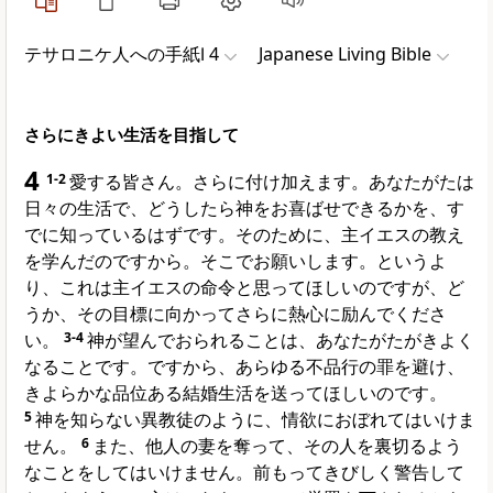
テサロニケ人への手紙Ⅰ 4
Japanese Living Bible
さらにきよい生活を目指して
4
1-2
愛する皆さん。さらに付け加えます。あなたがたは
日々の生活で、どうしたら神をお喜ばせできるかを、す
でに知っているはずです。そのために、主イエスの教え
を学んだのですから。そこでお願いします。というよ
り、これは主イエスの命令と思ってほしいのですが、ど
うか、その目標に向かってさらに熱心に励んでくださ
い。
3-4
神が望んでおられることは、あなたがたがきよく
なることです。ですから、あらゆる不品行の罪を避け、
きよらかな品位ある結婚生活を送ってほしいのです。
5
神を知らない異教徒のように、情欲におぼれてはいけま
せん。
6
また、他人の妻を奪って、その人を裏切るよう
なことをしてはいけません。前もってきびしく警告して