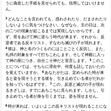
うに偽造した手紙を見せられても、信用してはいけませ
ん。
3
どんなことを言われても、惑わされたり、だまされたり
しないように気をつけなさい。なぜなら、主の日は、次
の二つの現象が起こるまでは実現しないからです。ま
ず、世をあげて神に逆らう時代が来ます。それから、反
逆者である反キリスト、すなわち滅びの子が現れます。
4
彼は、神と名のつくものにはことごとく反抗し、また、
礼拝の対象をすべて打ちこわします。そして神殿に入っ
て神の座につき、自分こそ神だと宣言します。
5
このこ
とについては、そちらに滞在中、何度も話しておいたの
を覚えていますか。
6
あなたがたは、定められた時が来
ると姿を現そうとする彼を、引き止めている者がだれか
を知っているはずです。
7
この、反逆と滅びの子が現れ
るきざしは、すでにあちこちに見られます。しかし、引
き止めている者が身を引くまでは、姿を現せません。
8
時が来れば、いよいよこの反キリストが現れることにな