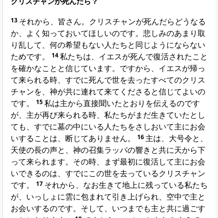
クリスチャンが死んだら？
13
それから、皆さん。クリスチャンが死んだらどうなる
か、よく知っておいてほしいのです。悲しみのあまり取
り乱して、何の希望もない人たちと同じようにならない
ためです。
14
私たちは、イエスが死んで復活されたこと
を確かなことと信じています。ですから、イエスが帰っ
て来られる時、すでに死んで世を去ったすべてのクリス
チャンを、神が共に連れて来てくださると信じてよいの
です。
15
私は主から直接聞いたとおりを伝えるのです
が、主が再び来られる時、私たちがまだ生きていたとし
ても、すでに墓の中にいる人たちをさしおいて主にお会
いすることは、断じてありません。
16
主は、大号令と、
天使の長の声と、神の召集ラッパの響きと共に天から下
って来られます。その時、まず最初に復活して主にお会
いできるのは、すでにこの世を去っているクリスチャン
です。
17
それから、なお生きて地上に残っている私たち
が、いっしょに雲に包まれて引き上げられ、空中で主と
お会いするのです。そして、いつまでも主と共に過ごす