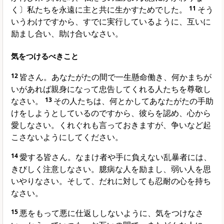
く〕私たちを永遠に主と共に生かすためでした。
11
そう
いうわけですから、すでに実行しているように、互いに
励まし合い、助け合いなさい。
気をつけるべきこと
12
皆さん。あなたがたの間で一生懸命働き、何かまちが
いがあれば親身になって忠告してくれる人たちを尊敬し
なさい。
13
その人たちは、何とかしてあなたがたの手助
けをしようとしているのですから、彼らを認め、心から
愛しなさい。くれぐれも言っておきますが、争いなど起
こさないようにしてください。
14
愛する皆さん。なまけ者や手に負えない乱暴者には、
きびしく注意しなさい。臆病な人を励まし、弱い人を思
いやりなさい。そして、だれに対しても忍耐の心を持ち
なさい。
15
悪をもって悪に仕返ししないように、気をつけなさ