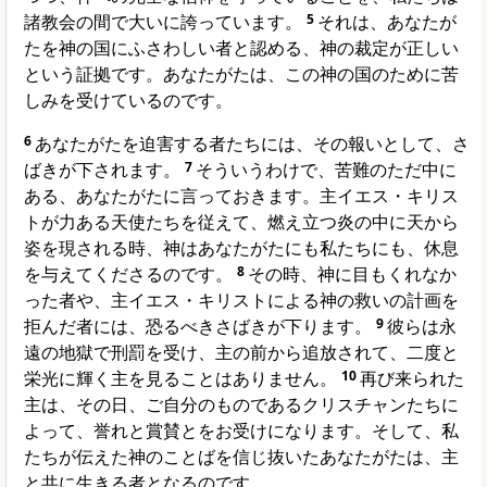
諸教会の間で大いに誇っています。
5
それは、あなたが
たを神の国にふさわしい者と認める、神の裁定が正しい
という証拠です。あなたがたは、この神の国のために苦
しみを受けているのです。
6
あなたがたを迫害する者たちには、その報いとして、さ
ばきが下されます。
7
そういうわけで、苦難のただ中に
ある、あなたがたに言っておきます。主イエス・キリス
トが力ある天使たちを従えて、燃え立つ炎の中に天から
姿を現される時、神はあなたがたにも私たちにも、休息
を与えてくださるのです。
8
その時、神に目もくれなか
った者や、主イエス・キリストによる神の救いの計画を
拒んだ者には、恐るべきさばきが下ります。
9
彼らは永
遠の地獄で刑罰を受け、主の前から追放されて、二度と
栄光に輝く主を見ることはありません。
10
再び来られた
主は、その日、ご自分のものであるクリスチャンたちに
よって、誉れと賞賛とをお受けになります。そして、私
たちが伝えた神のことばを信じ抜いたあなたがたは、主
と共に生きる者となるのです。