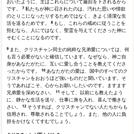
おいたように、主はこれらについて厳罰を下されるから
です。
7
私たちが神に召されたのは、汚れた思いや情欲
のとりこになったりするためではなく、きよく清潔な生
活を送るためです。
8
もし、これらの戒めに従うことを
拒むなら、人にではなく、聖霊を与えてくださった神に
そむくことになるのです。
9
また、クリスチャン同士の純粋な兄弟愛については、何
も言う必要がないと確信しています。なぜなら、神ご自
身があなたがたに、互いに愛し合うことを教えてくださ
ったからです。
10
あなたがたの愛は、国中のすべてのク
リスチャンをおおうほど強いものだと聞いています。そ
うであればこそ、心からお願いしたいのです。ますます
兄弟愛を深めなさい。
11
そして、以前にも教えたよう
に、静かな生活を送り、仕事に身を入れ、喜んで働きな
さい。
12
そうすれば、クリスチャンでない人たちからも
信用され、尊敬されることでしょう。また、他の人に負
担をかけなくてすむでしょう。