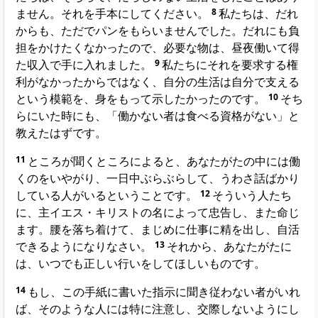
ません。それを手本にしてください。
8
私たちは、だれ
からも、ただでパンをもらいませんでした。だれにも負
担をかけたくなかったので、必要な物は、昼夜働いて得
た収入で手に入れました。
9
私たちにそれを要求する権
利がなかったからではなく、自分の生活は自分で支える
という模範を、身をもって示したかったのです。
10
そち
らにいた時にも、「働かない者は食べる資格がない」と
教えたはずです。
11
ところが聞くところによると、あなたがたの中には働
くのをいやがり、一日中ぶらぶらして、うわさ話ばかり
している人がいるということです。
12
そういう人たち
に、主イエス・キリストの名によって忠告し、また命じ
ます。腰を落ち着けて、まじめに仕事に精を出し、自活
できるようになりなさい。
13
それから、あなたがたに
は、いつでも正しい行いをしてほしいものです。
14
もし、この手紙に書いた指示に聞き従わない者がいれ
ば、そのような人には特に注意し、交際しないようにし