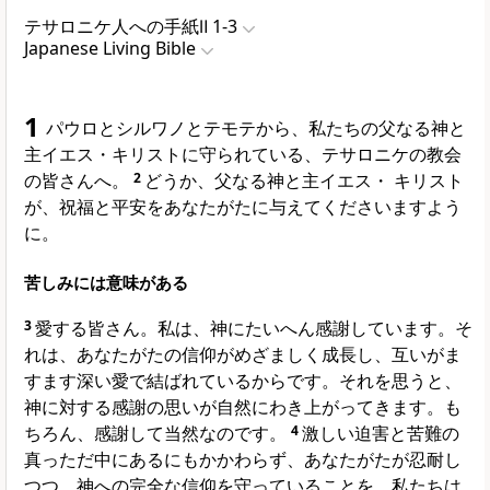
テサロニケ人への手紙Ⅱ 1-3
Japanese Living Bible
1
パウロとシルワノとテモテから、私たちの父なる神と
主イエス・キリストに守られている、テサロニケの教会
の皆さんへ。
2
どうか、父なる神と主イエス・ キリスト
が、祝福と平安をあなたがたに与えてくださいますよう
に。
苦しみには意味がある
3
愛する皆さん。私は、神にたいへん感謝しています。そ
れは、あなたがたの信仰がめざましく成長し、互いがま
すます深い愛で結ばれているからです。それを思うと、
神に対する感謝の思いが自然にわき上がってきます。も
ちろん、感謝して当然なのです。
4
激しい迫害と苦難の
真っただ中にあるにもかかわらず、あなたがたが忍耐し
つつ、神への完全な信仰を守っていることを、私たちは