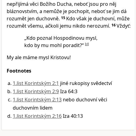
nepřijímá věci Božího Ducha, neboť jsou pro něj
bláznovstvím, a nemůže je pochopit, neboť se jim dá
rozumět jen duchovně.
15
Kdo však je duchovní, může
rozumět všemu, ačkoli jemu nikdo nerozumí.
16
Vždyť:
„Kdo poznal Hospodinovu mysl,
kdo by mu mohl poradit?“
[
d
]
My ale máme mysl Kristovu!
Footnotes
1.list Korintským 2:1
jiné rukopisy svědectví
1.list Korintským 2:9
Iza 64:3
1.list Korintským 2:13
nebo duchovní věci
duchovním lidem
1.list Korintským 2:16
Iza 40:13