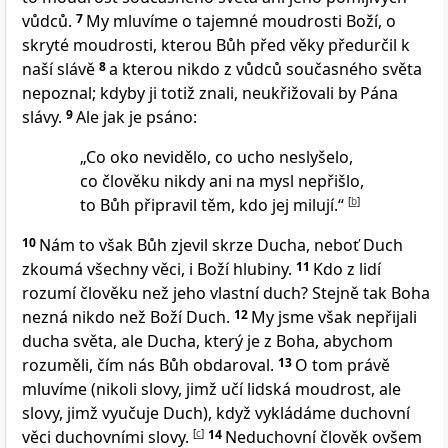
vůdců.
7
My mluvíme o tajemné moudrosti Boží, o
skryté moudrosti, kterou Bůh před věky předurčil k
naší slávě
8
a kterou nikdo z vůdců současného světa
nepoznal; kdyby ji totiž znali, neukřižovali by Pána
slávy.
9
Ale jak je psáno:
„Co oko nevidělo, co ucho neslyšelo,
co člověku nikdy ani na mysl nepřišlo,
to Bůh připravil těm, kdo jej milují.“
[
b
]
10
Nám to však Bůh zjevil skrze Ducha, neboť Duch
zkoumá všechny věci, i Boží hlubiny.
11
Kdo z lidí
rozumí člověku než jeho vlastní duch? Stejně tak Boha
nezná nikdo než Boží Duch.
12
My jsme však nepřijali
ducha světa, ale Ducha, který je z Boha, abychom
rozuměli, čím nás Bůh obdaroval.
13
O tom právě
mluvíme (nikoli slovy, jimž učí lidská moudrost, ale
slovy, jimž vyučuje Duch), když vykládáme duchovní
věci duchovními slovy.
[
c
]
14
Neduchovní člověk ovšem