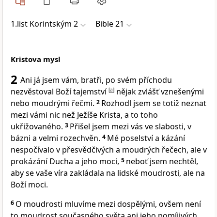
1.list Korintským 2
Bible 21
Kristova mysl
2
Ani já jsem vám, bratři, po svém příchodu
nezvěstoval Boží tajemství
[
a
]
nějak zvlášť vznešenými
nebo moudrými řečmi.
2
Rozhodl jsem se totiž neznat
mezi vámi nic než Ježíše Krista, a to toho
ukřižovaného.
3
Přišel jsem mezi vás ve slabosti, v
bázni a velmi rozechvěn.
4
Mé poselství a kázání
nespočívalo v přesvědčivých a moudrých řečech, ale v
prokázání Ducha a jeho moci,
5
neboť jsem nechtěl,
aby se vaše víra zakládala na lidské moudrosti, ale na
Boží moci.
6
O moudrosti mluvíme mezi dospělými, ovšem není
to moudrost současného světa ani jeho pomíjivých