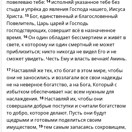
повелеваю тебе:
14
исполняй указанное тебе без
стыда и упрёка до явления Господа нашего, Иисуса
Христа.
15
Бог, единственный и благословенный
Повелитель, Царь царей и Господь
господствующих, совершит всё в назначенное
время.
16
Он один обладает бессмертием и живёт в
свете, к которому ни один смертный не может
приблизиться; никто никогда не видел Его и не
сможет увидеть. Честь Ему и власть вечная! Аминь.
17
Наставляй же тех, кто богат в этом мире, чтобы
они не заносились и возлагали все свои надежды
не на неверное богатство, а на Бога, Который с
избытком обеспечивает нас всем нужным для
наслаждения.
18
Наставляй их, чтобы они
совершали добрые поступки и считали богатством
то добро, которое делают. Пусть они будут
щедрыми и готовыми поделиться своим
имуществом,
19
тем самым запасаясь сокровищем,