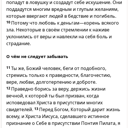
попадут в ловушку и создадут себе искушение. Они
поддадутся многим вредным и глупым желаниям,
которые ввергают людей в бедствие и погибель.
10
Потому что любовь к деньгам—корень всякого
зла. Некоторые в своём стремлении к наживе
уклонились от веры и навлекли на себя боль и
страдание.
О чём не следует забывать
11
Ты же, Божий человек, беги от подобного,
стремись только к праведности, благочестию,
вере, любви, долготерпению и доброте.
12
Праведно борись за веру, держись жизни
вечной, к которой ты был призван, когда
исповедовал Христа в присутствии многих
свидетелей.
13
Перед Богом, Который дарит жизнь
всему, и Христа Иисуса, сделавшего истинное
признание о Себе в присутствии Понтия Пилата, я