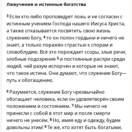
Лжеучения и истинные богатства
3
Если кто-либо проповедует ложь и не согласен с
истинным учением Господа нашего Иисуса Христа,
а также отказывается посвятить свою жизнь
служению Богу,
4
то он полон гордыни и ничего не
знает, а только поражён страстью к спорам и
словоблудию. Всё это порождает ссоры, злые речи,
злобные подозрения
5
и постоянные распри среди
людей, чей разум испорчен и которые не знают,
что такое истина. Они думают, что служение Богу—
путь к обогащению.
6
Разумеется, служение Богу чрезвычайно
обогащает человека, если он удовлетворён своим
положением и состоянием.
7
Мы ничего не
принесли с собой в этот мир и после смерти
ничего не унесём.
8
Но, имея еду и одежду, будем
довольны этим!
9
Те же, кто хотят быть богатыми,