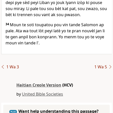
depi pye sèd peyi Liban yo jouk lyann izòp ki pouse
sou miray. Li pale tou sou bèt kat pat, sou zwazo, sou
bèt ki trennen sou vant ak sou pwason.
34
Moun te soti toupatou pou vin tande Salomon ap
pale. Ata wa tout lòt peyi latè yo te pran nouvèl jan li
te gen anpil bon konprann. Yo menm tou yo te voye
moun vin tande l'.
1 Wa 3
1 Wa 5
Haitian Creole Version
(HCV)
by
United Bible Societies
Want help understanding this passage?
PLUS