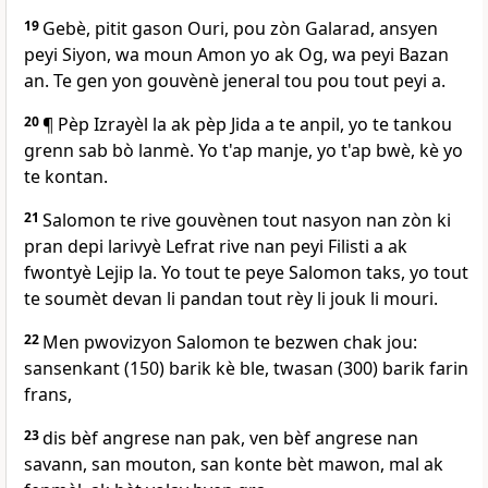
19
Gebè, pitit gason Ouri, pou zòn Galarad, ansyen
peyi Siyon, wa moun Amon yo ak Og, wa peyi Bazan
an. Te gen yon gouvènè jeneral tou pou tout peyi a.
20
¶ Pèp Izrayèl la ak pèp Jida a te anpil, yo te tankou
grenn sab bò lanmè. Yo t'ap manje, yo t'ap bwè, kè yo
te kontan.
21
Salomon te rive gouvènen tout nasyon nan zòn ki
pran depi larivyè Lefrat rive nan peyi Filisti a ak
fwontyè Lejip la. Yo tout te peye Salomon taks, yo tout
te soumèt devan li pandan tout rèy li jouk li mouri.
22
Men pwovizyon Salomon te bezwen chak jou:
sansenkant (150) barik kè ble, twasan (300) barik farin
frans,
23
dis bèf angrese nan pak, ven bèf angrese nan
savann, san mouton, san konte bèt mawon, mal ak