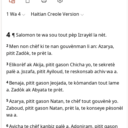
1 Wa 4
Haitian Creole Version
4
¶ Salomon te wa sou tout pèp Izrayèl la nèt.
2
Men non chèf ki te nan gouvènman li an: Azarya,
pitit Zadòk, te prèt la.
3
Elikorèf ak Akija, pitit gason Chicha yo, te sekretè
palè a. Jozafa, pitit Ayiloud, te reskonsab achiv wa a.
4
Benaja, pitit gason Jeojada, te kòmandan tout lame
a. Zadòk ak Abyata te prèt.
5
Azarya, pitit gason Natan, te chèf tout gouvènè yo.
Zaboud, pitit gason Natan, prèt la, te konseye pèsonèl
wa a.
6
Ayicha te chèf kanbiz palè a. Adoniram, pitit gason