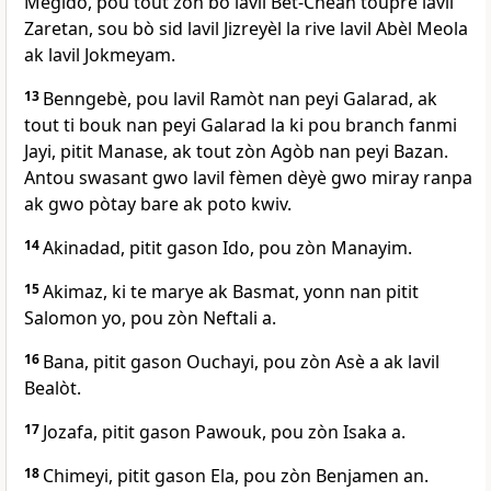
Megido, pou tout zòn bò lavil Bèt-Chean toupre lavil
Zaretan, sou bò sid lavil Jizreyèl la rive lavil Abèl Meola
ak lavil Jokmeyam.
13
Benngebè, pou lavil Ramòt nan peyi Galarad, ak
tout ti bouk nan peyi Galarad la ki pou branch fanmi
Jayi, pitit Manase, ak tout zòn Agòb nan peyi Bazan.
Antou swasant gwo lavil fèmen dèyè gwo miray ranpa
ak gwo pòtay bare ak poto kwiv.
14
Akinadad, pitit gason Ido, pou zòn Manayim.
15
Akimaz, ki te marye ak Basmat, yonn nan pitit
Salomon yo, pou zòn Neftali a.
16
Bana, pitit gason Ouchayi, pou zòn Asè a ak lavil
Bealòt.
17
Jozafa, pitit gason Pawouk, pou zòn Isaka a.
18
Chimeyi, pitit gason Ela, pou zòn Benjamen an.