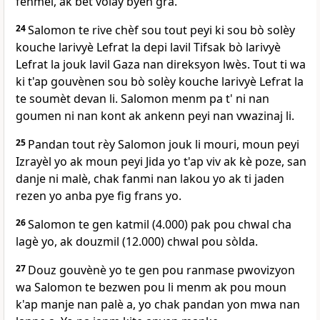
fenmèl, ak bèt volay byen gra.
24
Salomon te rive chèf sou tout peyi ki sou bò solèy
kouche larivyè Lefrat la depi lavil Tifsak bò larivyè
Lefrat la jouk lavil Gaza nan direksyon lwès. Tout ti wa
ki t'ap gouvènen sou bò solèy kouche larivyè Lefrat la
te soumèt devan li. Salomon menm pa t' ni nan
goumen ni nan kont ak ankenn peyi nan vwazinaj li.
25
Pandan tout rèy Salomon jouk li mouri, moun peyi
Izrayèl yo ak moun peyi Jida yo t'ap viv ak kè poze, san
danje ni malè, chak fanmi nan lakou yo ak ti jaden
rezen yo anba pye fig frans yo.
26
Salomon te gen katmil (4.000) pak pou chwal cha
lagè yo, ak douzmil (12.000) chwal pou sòlda.
27
Douz gouvènè yo te gen pou ranmase pwovizyon
wa Salomon te bezwen pou li menm ak pou moun
k'ap manje nan palè a, yo chak pandan yon mwa nan