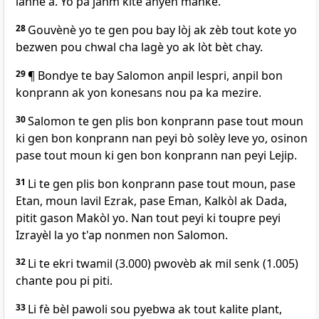
lanne a. Yo pa janm kite anyen manke.
28
Gouvènè yo te gen pou bay lòj ak zèb tout kote yo
bezwen pou chwal cha lagè yo ak lòt bèt chay.
29
¶ Bondye te bay Salomon anpil lespri, anpil bon
konprann ak yon konesans nou pa ka mezire.
30
Salomon te gen plis bon konprann pase tout moun
ki gen bon konprann nan peyi bò solèy leve yo, osinon
pase tout moun ki gen bon konprann nan peyi Lejip.
31
Li te gen plis bon konprann pase tout moun, pase
Etan, moun lavil Ezrak, pase Eman, Kalkòl ak Dada,
pitit gason Makòl yo. Nan tout peyi ki toupre peyi
Izrayèl la yo t'ap nonmen non Salomon.
32
Li te ekri twamil (3.000) pwovèb ak mil senk (1.005)
chante pou pi piti.
33
Li fè bèl pawoli sou pyebwa ak tout kalite plant,