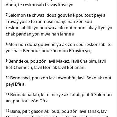
Abda, te reskonsab travay kòve yo.
7
Salomon te chwazi douz gouvènè pou tout peyi a.
Travay yo se te ranmase manje nan zòn sou
reskonsablite yo pou wa a ak tout moun lakay li yo, yo
chak pandan yon mwa nan lanne a.
8
Men non douz gouvènè yo ak zòn sou reskonsablite
yo chak: Bennour, pou zòn mòn Efrayim yo,
9
Benndeke, pou zòn lavil Makaz, lavil Chalbim, lavil
Bèt-Chemèch, lavil Elon ak lavil Bèt anan.
10
Bennesèd, pou zòn lavil Awoubòt, lavil Soko ak tout
peyi Efè a.
11
Bennabinadab, ki te marye ak Tafat, pitit fi Salomon
an, pou tout zòn Dò a.
12
Bana, pitit gason Akiloud, pou zòn lavil Tanak, lavil