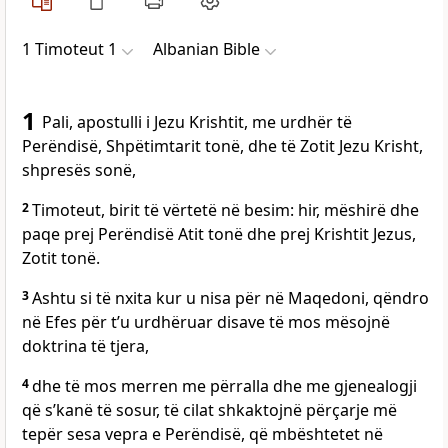
1 Timoteut 1
Albanian Bible
1
Pali, apostulli i Jezu Krishtit, me urdhër të
Perëndisë, Shpëtimtarit tonë, dhe të Zotit Jezu Krisht,
shpresës sonë,
2
Timoteut, birit të vërtetë në besim: hir, mëshirë dhe
paqe prej Perëndisë Atit tonë dhe prej Krishtit Jezus,
Zotit tonë.
3
Ashtu si të nxita kur u nisa për në Maqedoni, qëndro
në Efes për t’u urdhëruar disave të mos mësojnë
doktrina të tjera,
4
dhe të mos merren me përralla dhe me gjenealogji
që s’kanë të sosur, të cilat shkaktojnë përçarje më
tepër sesa vepra e Perëndisë, që mbështetet në