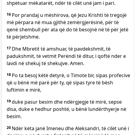
shpëtuar mëkatarët, ndër të cilët unë jam i pari.
16
Por prandaj u mëshirova, që Jezu Krishti të tregojë
më përpara në mua gjithë zemërgjerësinë, për të
qenë shembull për ata që do të besojnë në të për jetë
të përjetshme.
17
Dhe Mbretit të amshuar, të pavdekshmit, të
padukshmit, të vetmit Perëndi të ditur, i qoftë nder e
lavdi në shekuj të shekujve. Amen.
18
Po ta besoj këtë detyrë, o Timote bir, sipas profecive
që u bënë më parë për ty, që sipas tyre të bësh
luftimin e mirë,
19
duke pasur besim dhe ndërgjegje të mirë, sepse
disa, duke e hedhur poshtë, u bënë lundërthyerje në
besim.
20
Ndër këta janë Imeneu dhe Aleksandri, të cilët unë i