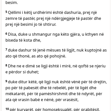
besim.
5
Qëllimi i këtij urdhërimi është dashuria, prej një
zemre të pastër, prej një ndërgjegjeje të pastër dhe
prej një besimi jo të shtirur.
6
Disa, duke u shmangur nga këto gjëra, u kthyen në
biseda të kota dhe,
7
duke dashur të jenë mësues të ligjit, nuk kuptojnë as
ato që thonë, as ato që pohojnë.
8
Dhe ne e dimë se ligji është i mirë, në qoftë se njeriu
e përdor si duhet;
9
duke ditur këtë, që ligji nuk është vënë për të drejtin,
po për të pabesët dhe të rebelët, për të ligët dhe
mëkatarët, për të pamëshirshmit dhe të ndyrët, për
ata që vrasin babë e nënë, për vrasësit,
10
për kurvarët, për homoseksualët, për grabitësit,