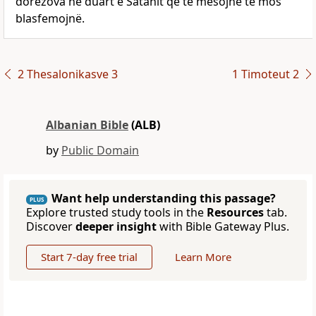
dorëzova në duart e Satanit që të mësojnë të mos
blasfemojnë.
2 Thesalonikasve 3
1 Timoteut 2
Albanian Bible
(ALB)
by
Public Domain
Want help understanding this passage?
PLUS
Explore trusted study tools in the
Resources
tab.
Discover
deeper insight
with Bible Gateway Plus.
Start 7-day free trial
Learn More