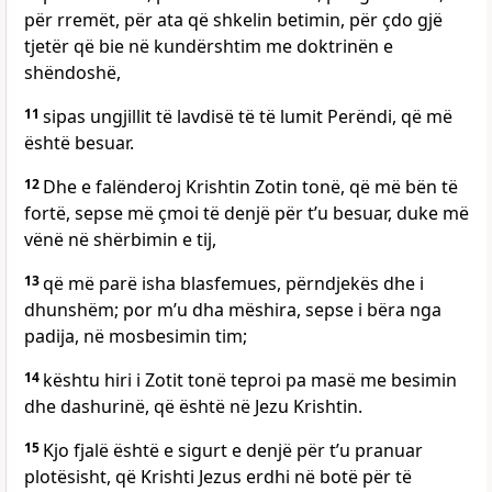
për rremët, për ata që shkelin betimin, për çdo gjë
tjetër që bie në kundërshtim me doktrinën e
shëndoshë,
11
sipas ungjillit të lavdisë të të lumit Perëndi, që më
është besuar.
12
Dhe e falënderoj Krishtin Zotin tonë, që më bën të
fortë, sepse më çmoi të denjë për t’u besuar, duke më
vënë në shërbimin e tij,
13
që më parë isha blasfemues, përndjekës dhe i
dhunshëm; por m’u dha mëshira, sepse i bëra nga
padija, në mosbesimin tim;
14
kështu hiri i Zotit tonë teproi pa masë me besimin
dhe dashurinë, që është në Jezu Krishtin.
15
Kjo fjalë është e sigurt e denjë për t’u pranuar
plotësisht, që Krishti Jezus erdhi në botë për të