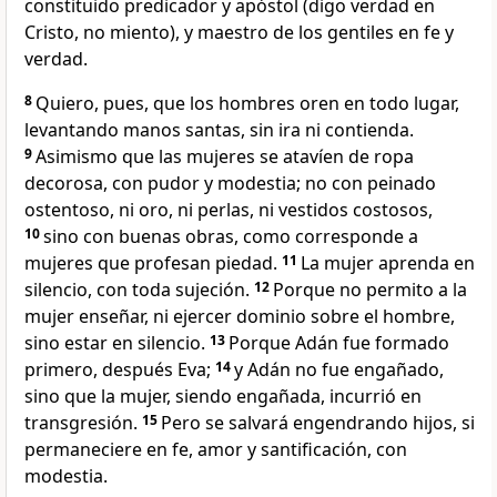
constituido predicador y apóstol (digo verdad en
Cristo, no miento), y maestro de los gentiles en fe y
verdad.
8
Quiero, pues, que los hombres oren en todo lugar,
levantando manos santas, sin ira ni contienda.
9
Asimismo que las mujeres se atavíen de ropa
decorosa, con pudor y modestia; no con peinado
ostentoso, ni oro, ni perlas, ni vestidos costosos,
10
sino con buenas obras, como corresponde a
mujeres que profesan piedad.
11
La mujer aprenda en
silencio, con toda sujeción.
12
Porque no permito a la
mujer enseñar, ni ejercer dominio sobre el hombre,
sino estar en silencio.
13
Porque Adán fue formado
primero,
después Eva;
14
y Adán no fue engañado,
sino que la mujer, siendo engañada, incurrió en
transgresión.
15
Pero se salvará engendrando hijos, si
permaneciere en fe, amor y santificación, con
modestia.